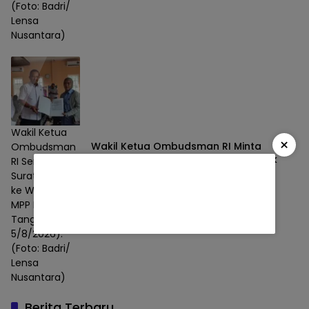
(Foto: Badri/
Lensa
Nusantara)
Wakil Ketua
×
Wakil Ketua Ombudsman RI Minta
Ombudsman
Pelayanan Publik MPP Mini Sudah Baik
RI Serahkan
Terus Dipertahankan
Surat Perijinan
ke Warga di
Pemerintahan
06/08/2026
MPP Mini di
Tanggul, Rabu
5/8/2026).
(Foto: Badri/
Lensa
Nusantara)
Berita Terbaru