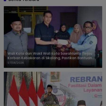
Wali Kota dan Wakil Wali Kota Sawahlunto Tinjau
Korban Kebakaran di Sikalang, Pastikan Bantuan
dan Perkuat Mitigasi Bencana
07/08/2026