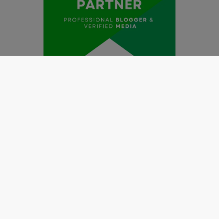
Redaksi
Pedoman Media Siber
Kode Etik Jurnalistik
Perlindungan Profesi Wartawan
Info Iklan
Disclaimer
Tentang Kami
Copyright @2019 by
LENSANUSANTARA.CO.ID
All Right