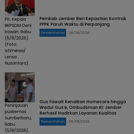
Pemkab Jember Beri Kepastian Kontrak
Plt. Kepala
PPPK Paruh Waktu di Perpanjang
BKPSDM Deni
Irawan, Rabu
Pemerintahan
06/08/2026
(5/8/2026).
(Foto:
Istimewa/
Lensa
Nusantara)
Gus Fawait Kenalkan Homecare hingga
Peninjauan
Wadul Gus’e, Ombudsman RI: Jember
puskemas
Berhasil Hadirkan Layanan Kualitas
Sumberbaru,
Pemerintahan
06/08/2026
Rabu
(5/8/2026).