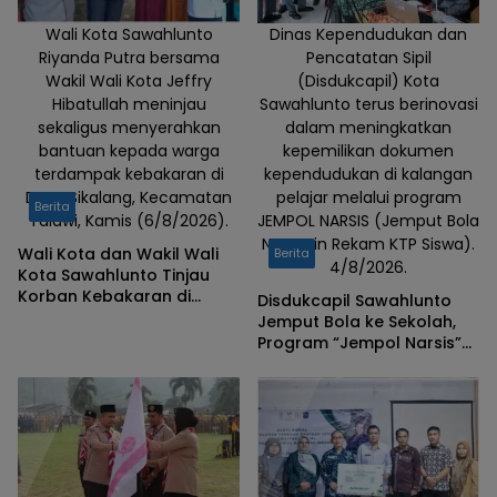
daerah
pemilihan
Wali Kota Sawahlunto
Dinas Kependudukan dan
Riyanda Putra bersama
Pencatatan Sipil
(dapil) dan
Wakil Wali Kota Jeffry
(Disdukcapil) Kota
alokasi kursi
Hibatullah meninjau
Sawahlunto terus berinovasi
legislatif untuk
sekaligus menyerahkan
dalam meningkatkan
Pemilihan
bantuan kepada warga
kepemilikan dokumen
Umum Tahun
terdampak kebakaran di
kependudukan di kalangan
2029. Rapat
Desa Sikalang, Kecamatan
pelajar melalui program
Berita
kerja tersebut
Talawi, Kamis (6/8/2026).
JEMPOL NARSIS (Jemput Bola
Nyasarin Rekam KTP Siswa).
berlangsung di
Wali Kota dan Wakil Wali
Berita
4/8/2026.
ruang rapat
Kota Sawahlunto Tinjau
Korban Kebakaran di
DPRD Kota
Disdukcapil Sawahlunto
Sikalang, Pastikan Bantuan
Jemput Bola ke Sekolah,
Sawahlunto
dan Perkuat Mitigasi
Program “Jempol Narsis”
pada Senin
Bencana
Permudah Perekaman KTP-
(18/5/2026).
el Siswa