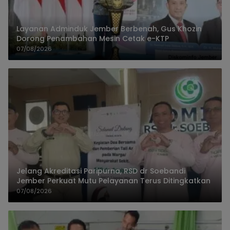
Layanan Adminduk Jember Berbenah, Gus Khozin
Dorong Penambahan Mesin Cetak e-KTP
07/08/2026
Jelang Akreditasi Paripurna, RSD dr Soebandi
Jember Perkuat Mutu Pelayanan Terus Ditingkatkan
07/08/2026