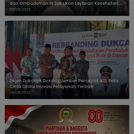
dan Ombudsman RI Saksikan Layanan Kesehatan
Rumah Pasien
06/08/2026
Dirjen Dukcapil Dorong Jember Percepat IKD, Peta
Cinta Dinilai Inovasi Pelayanan Terbaik
06/08/2026