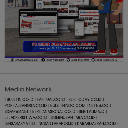
Media Network
|
BULETIN.CO.ID
|
FAKTUAL.CO.ID
|
KLIKTODAY.CO.ID
|
PORTALBANGSA.CO.ID
|
BULETININDO.COM
|
NET88.CO
|
SIGAP88.NET
|
BERITANASIONAL.CO.ID
|
BERITALIMA.ID
|
JEJAKPERISTIWA.CO.ID
|
SIBERNUSANTARA.CO.ID
|
LENSARAKYAT.ID
|
NUSANTARAPOS.ID
|
KABARDAERAH.CO.ID
|