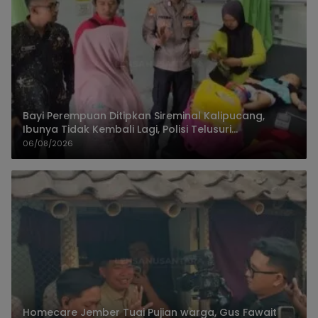
Bayi Perempuan Ditipkan Sireminal Kalipucang,
Ibunya Tidak Kembali Lagi, Polisi Telusuri
Keberadaan Orang Tua
06/08/2026
Homecare Jember Tuai Pujian warga, Gus Fawait