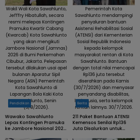
Wakil Wali Kota Sawahlunto,
Pemerintah Kota
Jefffry Hibatullah, secara
Sawahlunto mendampingi
resmi melepas Kontingen
penyaluran bantuan
Pramuka Kwartir Cabang
Asistensi Rehabilitasi Sosial
(Kwarcab) Kota Sawahlunto
(ATENSI) dari Kementerian
yang akan mengikuti
Sosial Republik Indonesia
Jambore Nasional (Jamnas)
kepada kelompok
2026 di Bumi Perkemahan
masyarakat rentan di Kota
Cibubur, Jakarta. Pelepasan
Sawahlunto. Bantuan
tersebut dilakukan usai apel
dengan total nilai mencapai
bulanan Aparatur Sipil
Rp136 juta tersebut
Negara (ASN) Pemerintah
diserahkan pada Kamis
Kota Sawahlunto di
(30/7/2026) dan menyasar
Lapangan Bola Kaki Kota
penyandang disabilitas,
Sawahlunto, Senin
lanjut usia, serta kelompok
Pendidikan
Berita
(3/8/2026).
rentan lainnya. 30/7/2026.
Wawako Sawahlunto
211 Paket Bantuan ATENSI
Lepas Kontingen Pramuka
Kemensos Senilai Rp136
ke Jambore Nasional 2026,
Juta Disalurkan untuk
Titip Pesan Jaga Nama
Warga Rentan di