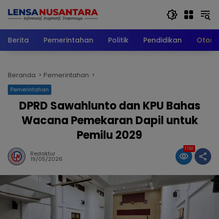
Langsung
ke
konten
Berita
Pemerintahan
Politik
Pendidikan
Otomo
Beranda
Pemerintahan
Pemerintahan
DPRD Sawahlunto dan KPU Bahas
Wacana Pemekaran Dapil untuk
Pemilu 2029
1791
Redaktur
19/05/2026