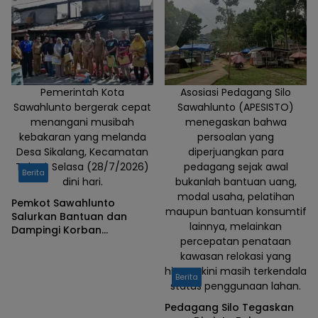
Baik Daerah
Sawahlunto
Pemerintah Kota
Asosiasi Pedagang Silo
Sawahlunto bergerak cepat
Sawahlunto (APESISTO)
menangani musibah
menegaskan bahwa
kebakaran yang melanda
persoalan yang
Desa Sikalang, Kecamatan
diperjuangkan para
Talawi, Selasa (28/7/2026)
pedagang sejak awal
Berita
dini hari.
bukanlah bantuan uang,
modal usaha, pelatihan
Pemkot Sawahlunto
maupun bantuan konsumtif
Salurkan Bantuan dan
lainnya, melainkan
Dampingi Korban
percepatan penataan
Kebakaran di Sikalang
kawasan relokasi yang
hingga kini masih terkendala
Berita
status penggunaan lahan.
Pedagang Silo Tegaskan