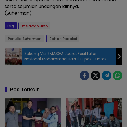
serta sejumlah undangan lainnya.
(Suherman)
Tag:
Sawahlunto
Penulis: Suherman
Editor: Redaksi
Sokong Visi SMASGA Juara, Fasilitator
Nasional Mohammad Hairul Kupas Tuntas
Strategi Literasi-Numerasi
DPRD Kota
Sawahlunto
melaksanakan
audiensi
Pos Terkait
bersama KPU
Kota
Sawahlunto
terkait
penataan