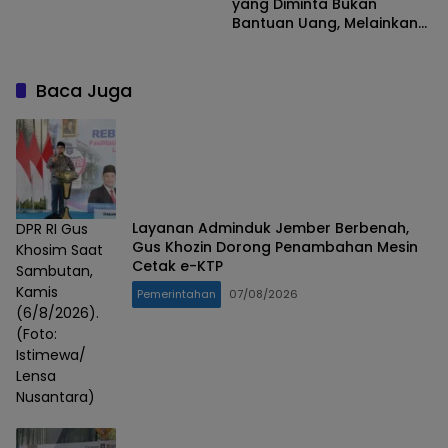
yang Diminta Bukan
Bantuan Uang, Melainkan
Percepatan Penataan
Kawasan yang Terkendala
Status Lahan
Baca Juga
Layanan Adminduk Jember Berbenah,
DPR RI Gus
Gus Khozin Dorong Penambahan Mesin
Khosim Saat
Cetak e-KTP
Sambutan,
Kamis
Pemerintahan
07/08/2026
(6/8/2026).
(Foto:
Istimewa/
Lensa
Nusantara)