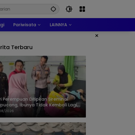
igi
Pariwisata
LAINNYA
×
rita Terbaru
i Perempuan Ditipkan Sireminal
ipucang, Ibunya Tidak Kembali Lagi,
isi Telusuri Keberadaan Orang Tua
08/2026