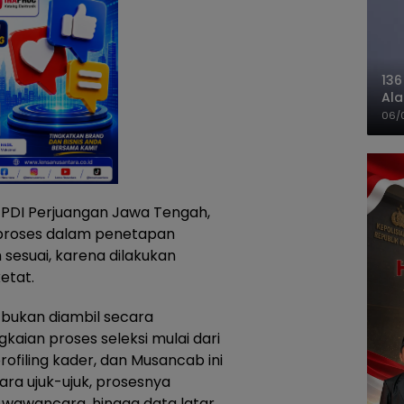
136
Ala
Ba
06/
PDI Perjuangan Jawa Tengah,
 proses dalam penetapan
sesuai, karena dilakukan
etat.
bukan diambil secara
aian proses seleksi mulai dari
ofiling kader, dan Musancab ini
ra ujuk-ujuk, prosesnya
es wawancara, hingga data latar