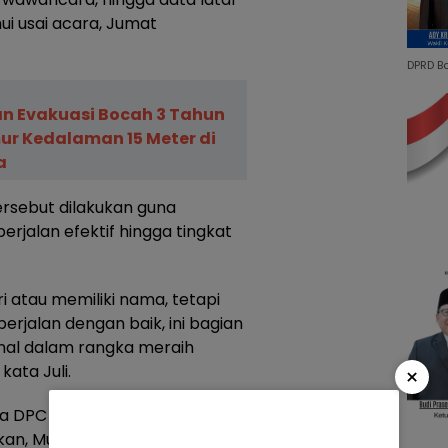
mui usai acara, Jumat
DPRD B
n Evakuasi Bocah 3 Tahun
ur Kedalaman 15 Meter di
a
rsebut dilakukan guna
rjalan efektif hingga tingkat
ri atau memiliki nama, tetapi
erjalan dengan baik, ini bagian
rnal dalam rangka meraih
ata Juli.
×
ua DPC PDI Perjuangan
kan, Musancab tersebut