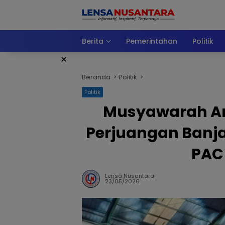
Langsung
ke
konten
Berita
Pemerintahan
Politik
×
Beranda
Politik
Politik
Musyawarah An
Perjuangan Banja
PAC
Lensa Nusantara
23/05/2026