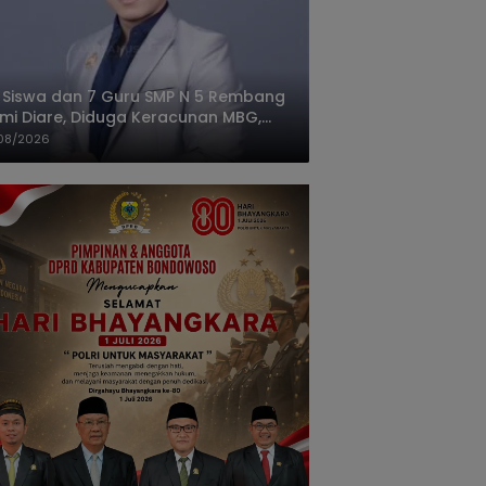
 Siswa dan 7 Guru SMP N 5 Rembang
mi Diare, Diduga Keracunan MBG,
gas: Harus Tanggung Jawab
08/2026