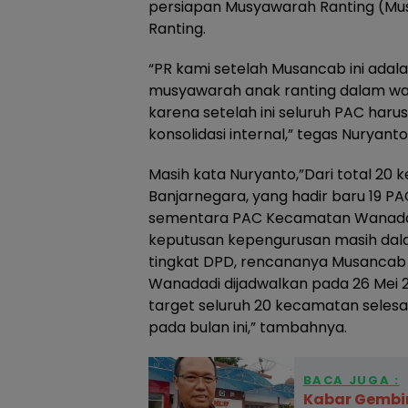
persiapan Musyawarah Ranting (Mu
Ranting.
“PR kami setelah Musancab ini ada
musyawarah anak ranting dalam wakt
karena setelah ini seluruh PAC har
konsolidasi internal,” tegas Nuryanto
Masih kata Nuryanto,”Dari total 20
Banjarnegara, yang hadir baru 19 P
sementara PAC Kecamatan Wanadadi
keputusan kepengurusan masih dala
tingkat DPD, rencananya Musancab
Wanadadi dijadwalkan pada 26 Mei
target seluruh 20 kecamatan selesa
pada bulan ini,” tambahnya.
BACA JUGA :
Kabar Gembir