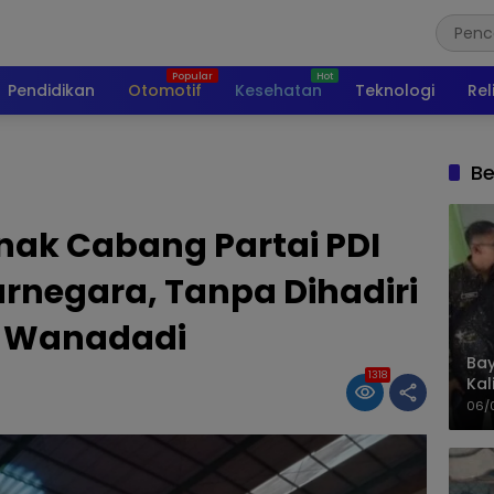
Pendidikan
Otomotif
Kesehatan
Teknologi
Rel
Be
ak Cabang Partai PDI
rnegara, Tanpa Dihadiri
 Wanadadi
Bay
1318
Kal
Pol
06/