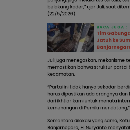
belakang kader,” ujar Juli, saat dite
(22/5/2026).
BACA JUGA :
Tim Gabunga
Jatuh ke Sum
Banjarnegar
Juli juga menegaskan, mekanisme te
memastikan bahwa struktur partai be
kecamatan.
“Partai ini tidak hanya sekadar berdi
harus dipastikan ada orangnya dan b
dari ikhtiar kami untuk menata inte
kemenangan di Pemilu mendatang,” k
Sementara dilokasi yang sama, Ket
Banjarnegara, H. Nuryanto menyata