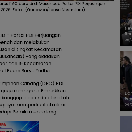
us PAC baru di di Musancab Partai PDI Perjuangan
/2026. Foto : (Gunawan/Lensa Nusantara).
New
Ber
D – Partai PDI Perjuangan
Cep
06/
benah dan melakukan
san di tingkat Kecamatan.
usancab) yang diadakan
ader dari 19 Kecamatan
all Room Surya Yudha.
Pimpinan Cabang (DPC) PDI
 juga menggelar Pendidikan
Dan
an dianggap bagian dari langkah
Pem
gus upaya memperkuat struktur
PP
06/
adapi Pemilu mendatang.