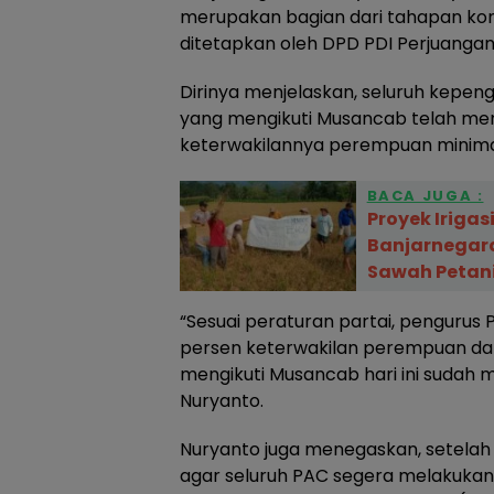
merupakan bagian dari tahapan kons
ditetapkan oleh DPD PDI Perjuanga
Dirinya menjelaskan, seluruh kepen
yang mengikuti Musancab telah mem
keterwakilannya perempuan minima
BACA JUGA :
Proyek Irigas
Banjarnegar
Sawah Petani
“Sesuai peraturan partai, pengurus
persen keterwakilan perempuan da
mengikuti Musancab hari ini sudah m
Nuryanto.
Nuryanto juga menegaskan, setelah
agar seluruh PAC segera melakukan k