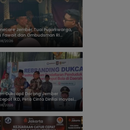
ecare Jember Tuai Pujian warga,
s Fawait dan Ombudsman RI
ksikan Layanan Kesehatan Rumah
08/2026
ien
jen Dukcapil Dorong Jember
cepat IKD, Peta Cinta Dinilai Inovasi
ayanan Terbaik
08/2026