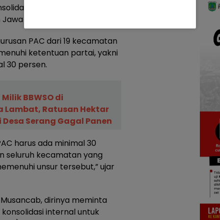
olidasi organisasi yang telah
n Jawa Tengah.
gurusan PAC dari 19 kecamatan
enuhi ketentuan partai, yakni
l 30 persen.
i Milik BBWSO di
a Lambat, Ratusan Hektar
 Desa Serang Gagal Panen
 PAC harus ada minimal 30
n seluruh kecamatan yang
emenuhi unsur tersebut,” ujar
 Musancab, dirinya meminta
onsolidasi internal untuk