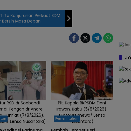
Tirta Kanjuruhan Perkuat SDM
r Bersih Masa Depan
Jo
ktur RSD dr Soebandi
Plt. Kepala BKPSDM Deni
r di Tengah dr Andre
Irawan, Rabu (5/8/2026).
, Jum'at (7/8/2026).
(Foto: Istimewa/ Lensa
atan
Pemerintahan
Badri/ Lensa Nusantara)
Nusantara)
Akreditasi Paripurna,
Pemkab Jember Beri