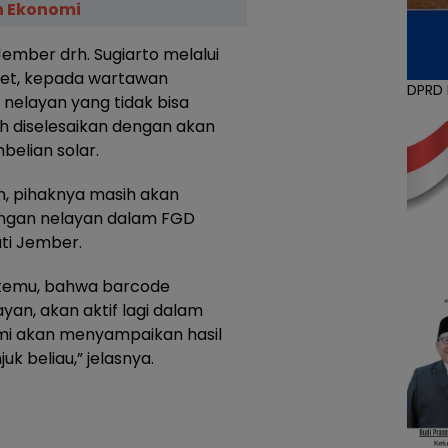
 Ekonomi
mber drh. Sugiarto melalui
met, kepada wartawan
DPRD
nelayan yang tidak bisa
h diselesaikan dengan akan
elian solar.
n, pihaknya masih akan
ngan nelayan dalam FGD
ati Jember.
k temu, bahwa barcode
ayan, akan aktif lagi dalam
mi akan menyampaikan hasil
k beliau,” jelasnya.