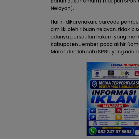
Bahan Bakar Umum) maupun SPBN (S
Nelayan).
Hal ini dikarenakan, barcode pembel
dimiliki oleh ribuan nelayan, tidak b
adanya persoalan hukum yang melib
Kabupaten Jember pada akhir Rama
Maret di salah satu SPBU yang ada di