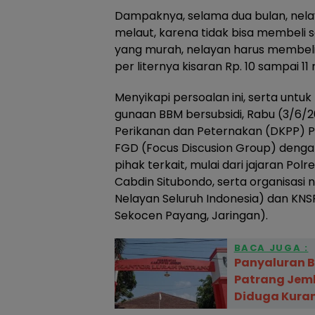
Dampaknya, selama dua bulan, nela
melaut, karena tidak bisa membeli s
yang murah, nelayan harus membel
per liternya kisaran Rp. 10 sampai 11 r
Menyikapi persoalan ini, serta untu
gunaan BBM bersubsidi, Rabu (3/6/
Perikanan dan Peternakan (DKPP)
FGD (Focus Discusion Group) deng
pihak terkait, mulai dari jajaran Polr
Cabdin Situbondo, serta organisasi 
Nelayan Seluruh Indonesia) dan KNS
Sekocen Payang, Jaringan).
BACA JUGA :
Panyaluran B
Patrang Jem
Diduga Kura