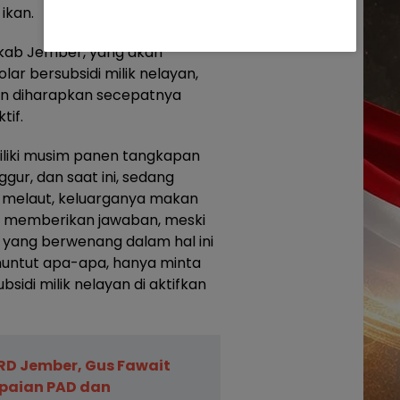
ikan.
mkab Jember, yang akan
ar bersubsidi milik nelayan,
an diharapkan secepatnya
tif.
iliki musim panen tangkapan
gur, dan saat ini, sedang
sa melaut, keluarganya makan
ah memberikan jawaban, meski
k yang berwenang dalam hal ini
nuntut apa-apa, hanya minta
sidi milik nelayan di aktifkan
RD Jember, Gus Fawait
paian PAD dan