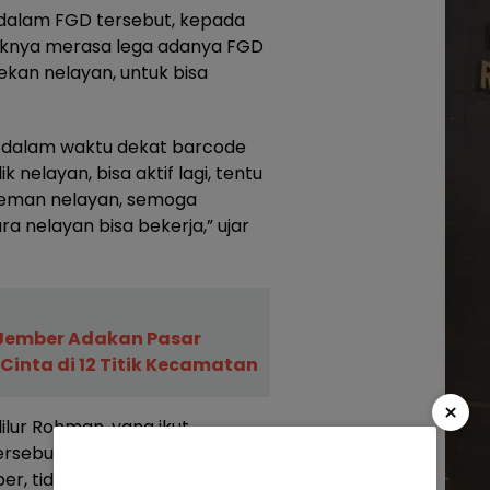
 dalam FGD tersebut, kepada
knya merasa lega adanya FGD
rekan nelayan, untuk bisa
adi, dalam waktu dekat barcode
 nelayan, bisa aktif lagi, tentu
-teman nelayan, semoga
a nelayan bisa bekerja,” ujar
 Jember Adakan Pasar
Cinta di 12 Titik Kecamatan
×
ilur Rohman, yang ikut
rsebut, bahwa sudah dua
er, tidak bisa bekerja mencari