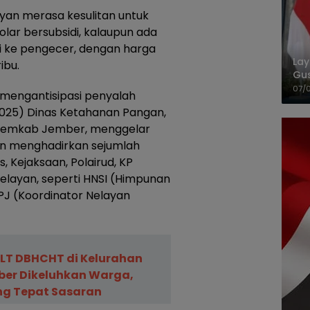
yan merasa kesulitan untuk
olar bersubsidi, kalaupun ada
i ke pengecer, dengan harga
La
ibu.
Gu
Cet
07/
k mengantisipasi penyalah
2025) Dinas Ketahanan Pangan,
 Pemkab Jember, menggelar
an menghadirkan sejumlah
es, Kejaksaan, Polairud, KP
nelayan, seperti HNSI (Himpunan
PJ (Koordinator Nelayan
LT DBHCHT di Kelurahan
ber Dikeluhkan Warga,
ng Tepat Sasaran