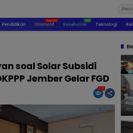
Pendidikan
Otomotif
Kesehatan
Teknologi
Rel
Be
an soal Solar Subsidi
 DKPPP Jember Gelar FGD
1270
Ho
Pro
Mis
08/
Ke