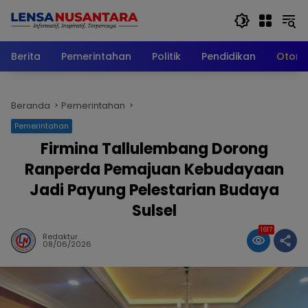
Langsung
ke
konten
Berita
Pemerintahan
Politik
Pendidikan
Otomo
Beranda
Pemerintahan
Pemerintahan
Firmina Tallulembang Dorong
Ranperda Pemajuan Kebudayaan
Jadi Payung Pelestarian Budaya
Sulsel
1617
Redaktur
08/06/2026