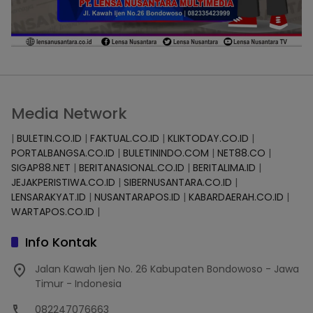
Media Network
|
BULETIN.CO.ID
|
FAKTUAL.CO.ID
|
KLIKTODAY.CO.ID
|
PORTALBANGSA.CO.ID
|
BULETININDO.COM
|
NET88.CO
|
SIGAP88.NET
|
BERITANASIONAL.CO.ID
|
BERITALIMA.ID
|
JEJAKPERISTIWA.CO.ID
|
SIBERNUSANTARA.CO.ID
|
LENSARAKYAT.ID
|
NUSANTARAPOS.ID
|
KABARDAERAH.CO.ID
|
WARTAPOS.CO.ID
|
Info Kontak
Jalan Kawah Ijen No. 26 Kabupaten Bondowoso - Jawa
Timur - Indonesia
082247076663