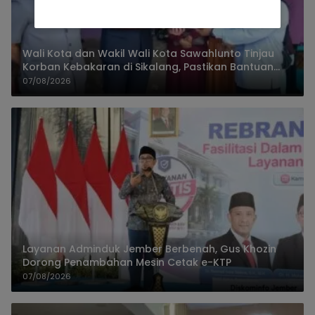
Wali Kota dan Wakil Wali Kota Sawahlunto Tinjau
Korban Kebakaran di Sikalang, Pastikan Bantuan
dan Perkuat Mitigasi Bencana
07/08/2026
Layanan Adminduk Jember Berbenah, Gus Khozin
Dorong Penambahan Mesin Cetak e-KTP
07/08/2026