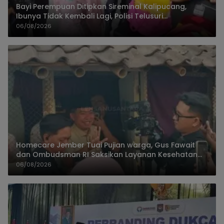
Bayi Perempuan Ditipkan Sireminal Kalipucang,
Ibunya Tidak Kembali Lagi, Polisi Telusuri
Keberadaan Orang Tua
06/08/2026
Homecare Jember Tuai Pujian warga, Gus Fawait
dan Ombudsman RI Saksikan Layanan Kesehatan
Rumah Pasien
06/08/2026