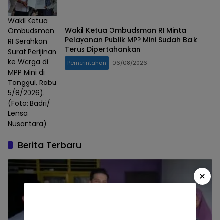
Wakil Ketua
Wakil Ketua Ombudsman RI Minta
Ombudsman
Pelayanan Publik MPP Mini Sudah Baik
RI Serahkan
Terus Dipertahankan
Surat Perijinan
ke Warga di
Pemerintahan
06/08/2026
MPP Mini di
Tanggul, Rabu
5/8/2026).
(Foto: Badri/
Lensa
Nusantara)
Berita Terbaru
×