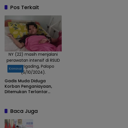
Pemajuan
Pos Terkait
Kebudayaan
Daerah DPRD
Provinsi
Sulawesi
Selatan, Dra.
Firmina
Tallulembang,
NY (22) masih menjalani
perawatan intensif di RSUD
memimpin
Sawerigading, Palopo
kunjungan
Kriminal
(5/10/2024).
kerja Pansus
Gadis Muda Diduga
Tim I ke
Korban Penganiayaan,
Kabupaten
Ditemukan Terlantar
Toraja Utara,
Dibawah Jembatan Buntu
Senin
Buaya
(8/6/2026),
Baca Juga