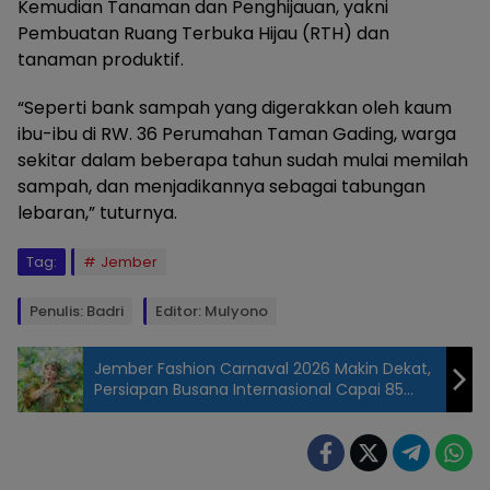
Kemudian Tanaman dan Penghijauan, yakni
Pembuatan Ruang Terbuka Hijau (RTH) dan
tanaman produktif.
“Seperti bank sampah yang digerakkan oleh kaum
ibu-ibu di RW. 36 Perumahan Taman Gading, warga
sekitar dalam beberapa tahun sudah mulai memilah
sampah, dan menjadikannya sebagai tabungan
lebaran,” tuturnya.
Tag:
Jember
Penulis: Badri
Editor: Mulyono
Jember Fashion Carnaval 2026 Makin Dekat,
Persiapan Busana Internasional Capai 85
Persen
Pengelolaan
Sampah di
Tegal Besar,