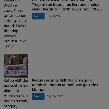
BPBD Ngawi Asah Ketangkasan dan
Pelatihan
Tingkatkan Kapasitas Personel melalui
BPBD se-
Gelar Peralatan BPBD Jawa Timur 2026
Jawa Timur
untuk latihan
Daerah
03/08/2026
ketangkasan
dan skill BPBD
di setiap
wilayah
provinsi Jawa
Timur
Peduli Sesama, AMF Banjarnegara
Ketua AMF dan
Kembali Bangun Rumah Warga Tidak
perwakilan rayap
Mampu
alas saat
meninjau lokasi
Daerah
02/08/2026
bedah rumah,
Minggu,