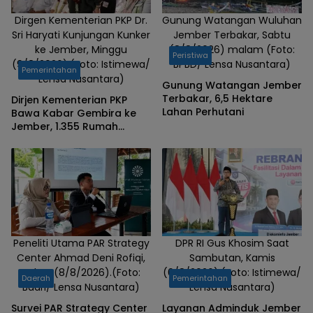
Dirgen Kementerian PKP Dr.
Gunung Watangan Wuluhan
Sri Haryati Kunjungan Kunker
Jember Terbakar, Sabtu
ke Jember, Minggu
(8/8/2026) malam (Foto:
Peristiwa
(9/8/2026).(Foto: Istimewa/
BPBD/ Lensa Nusantara)
Pemerintahan
Lensa Nusantara)
Gunung Watangan Jember
Terbakar, 6,5 Hektare
Dirjen Kementerian PKP
Lahan Perhutani
Bawa Kabar Gembira ke
Jember, 1.355 Rumah
Dapat Bantuan Renovasi
Peneliti Utama PAR Strategy
DPR RI Gus Khosim Saat
Center Ahmad Deni Rofiqi,
Sambutan, Kamis
Sabtu (8/8/2026).(Foto:
(6/8/2026).(Foto: Istimewa/
Daerah
Pemerintahan
Badri/ Lensa Nusantara)
Lensa Nusantara)
Survei PAR Strategy Center
Layanan Adminduk Jember