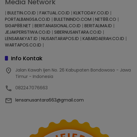
Media Network
|
BULETIN.CO.ID
|
FAKTUAL.CO.ID
|
KLIKTODAY.CO.ID
|
PORTALBANGSA.CO.ID
|
BULETININDO.COM
|
NET88.CO
|
SIGAP88.NET
|
BERITANASIONAL.CO.ID
|
BERITALIMA.ID
|
JEJAKPERISTIWA.CO.ID
|
SIBERNUSANTARA.CO.ID
|
LENSARAKYAT.ID
|
NUSANTARAPOS.ID
|
KABARDAERAH.CO.ID
|
WARTAPOS.CO.ID
|
Info Kontak
Jalan Kawah Ijen No. 26 Kabupaten Bondowoso - Jawa
Timur - Indonesia
082247076663
lensanusantara663@gmail.com