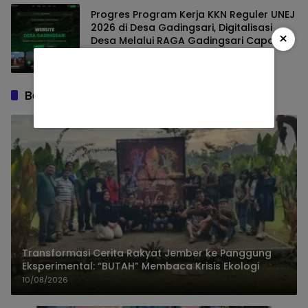
Progres Program Kerja KKN Reguler UNEJ
2026 di Desa Gadingsari, Digitalisasi
×
Desa Melalui RAGA Gadingsari Capai
98% Penyelesaian
Daerah
02/08/2026
Berita Terbaru
Transformasi Cerita Rakyat Jember ke Panggung
Eksperimental: “BUTAH” Membaca Krisis Ekologi
10/08/2026