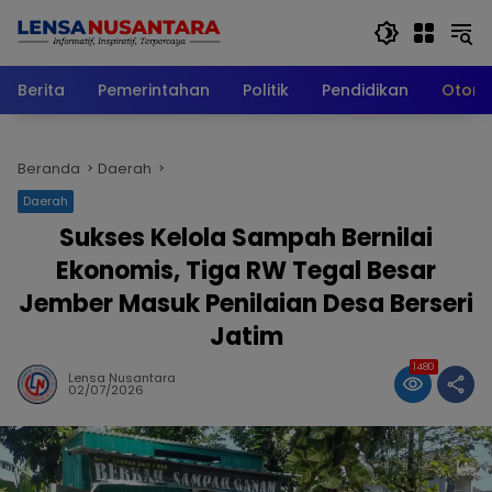
Langsung
ke
konten
Berita
Pemerintahan
Politik
Pendidikan
Otomo
Beranda
Daerah
Daerah
Sukses Kelola Sampah Bernilai
Ekonomis, Tiga RW Tegal Besar
Jember Masuk Penilaian Desa Berseri
Jatim
1480
Lensa Nusantara
02/07/2026