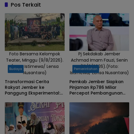
Kamis
Pos Terkait
(2/7/2026).
(Foto: Badri/
Lensa
Nusantara)
Foto Bersama Kelompok
Pj Sekdakab Jember
Teater, Minggu (9/8/2026).
Achmad Imam Fauzi, Senin
(Foto: Istimewa/ Lensa
(10/8/2026).(Foto:
Budaya
Pemerintahan
Nusantara)
Istimewa/ Lensa Nusantara)
Transformasi Cerita
Pemkab Jember Siapkan
Rakyat Jember ke
Pinjaman Rp786 Miliar
Panggung Eksperimental:
Percepat Pembangunan
“BUTAH” Membaca Krisis
Jalan, PJU dan Rumah
Ekologi
Sakit