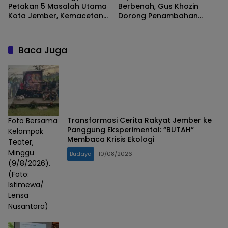
Petakan 5 Masalah Utama
Berbenah, Gus Khozin
Kota Jember, Kemacetan
Dorong Penambahan
dan Banjir Teratas
Mesin Cetak e-KTP
Baca Juga
Transformasi Cerita Rakyat Jember ke
Foto Bersama
Panggung Eksperimental: “BUTAH”
Kelompok
Membaca Krisis Ekologi
Teater,
Minggu
Budaya
10/08/2026
(9/8/2026).
(Foto:
Istimewa/
Lensa
Nusantara)