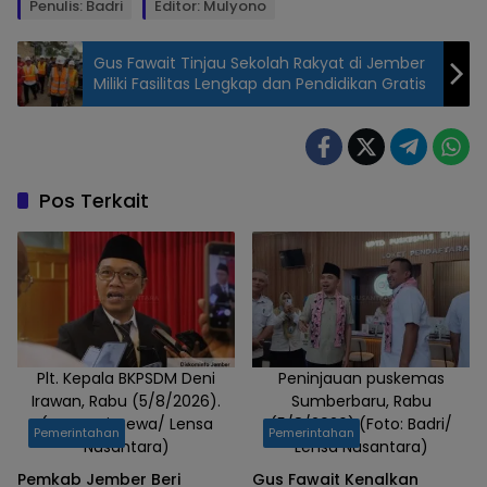
Penulis: Badri
Editor: Mulyono
Gus Fawait Tinjau Sekolah Rakyat di Jember
Miliki Fasilitas Lengkap dan Pendidikan Gratis
Tim Satgas
Infrastruktur
dan Tata
Ruang Sidak
Pos Terkait
Tambang
Gunung
Sadeng
Puger, Kamis
(9/7/2026).
(Foto: Badri/
Lensa
Plt. Kepala BKPSDM Deni
Peninjauan puskemas
Irawan, Rabu (5/8/2026).
Sumberbaru, Rabu
Nusantara)
(Foto: Istimewa/ Lensa
(5/8/2026).(Foto: Badri/
Pemerintahan
Pemerintahan
Nusantara)
Lensa Nusantara)
Pemkab Jember Beri
Gus Fawait Kenalkan