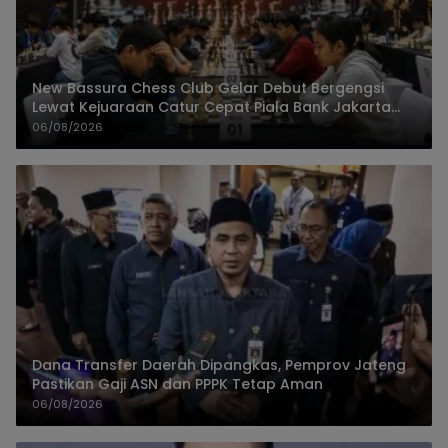
New Bassura Chess Club Gelar Debut Bergengsi
Lewat Kejuaraan Catur Cepat Piala Bank Jakarta
2026
06/08/2026
Dana Transfer Daerah Dipangkas, Pemprov Jateng
Pastikan Gaji ASN dan PPPK Tetap Aman
06/08/2026