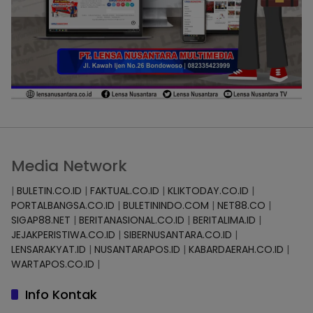
Media Network
|
BULETIN.CO.ID
|
FAKTUAL.CO.ID
|
KLIKTODAY.CO.ID
|
PORTALBANGSA.CO.ID
|
BULETININDO.COM
|
NET88.CO
|
SIGAP88.NET
|
BERITANASIONAL.CO.ID
|
BERITALIMA.ID
|
JEJAKPERISTIWA.CO.ID
|
SIBERNUSANTARA.CO.ID
|
LENSARAKYAT.ID
|
NUSANTARAPOS.ID
|
KABARDAERAH.CO.ID
|
WARTAPOS.CO.ID
|
Info Kontak