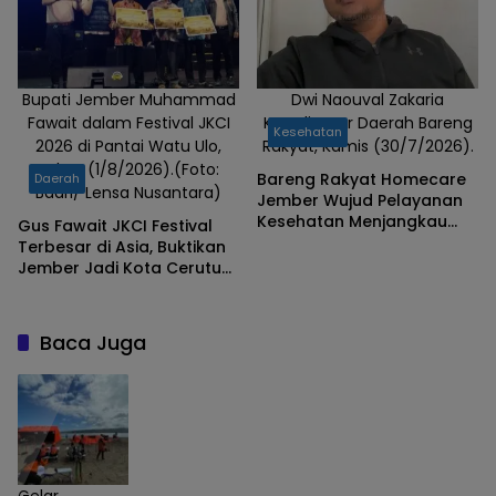
Bupati Jember Muhammad
Dwi Naouval Zakaria
Fawait dalam Festival JKCI
Koordinator Daerah Bareng
Kesehatan
2026 di Pantai Watu Ulo,
Rakyat, Kamis (30/7/2026).
Sabtu (1/8/2026).(Foto:
Bareng Rakyat Homecare
Daerah
Badri/ Lensa Nusantara)
Jember Wujud Pelayanan
Kesehatan Menjangkau
Gus Fawait JKCI Festival
Kelompok Rentan
Terbesar di Asia, Buktikan
Jember Jadi Kota Cerutu
Dunia
Baca Juga
Gelar