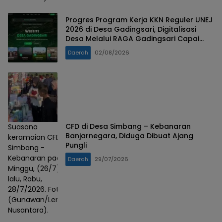
Progres Program Kerja KKN Reguler UNEJ
2026 di Desa Gadingsari, Digitalisasi
Desa Melalui RAGA Gadingsari Capai
98% Penyelesaian
Daerah
02/08/2026
CFD di Desa Simbang – Kebanaran
Suasana
Banjarnegara, Diduga Dibuat Ajang
keramaian CFD
Pungli
Simbang -
Kebanaran pada
Daerah
29/07/2026
Minggu, (26/7)
lalu, Rabu,
28/7/2026. Foto :
(Gunawan/Lensa
Nusantara).