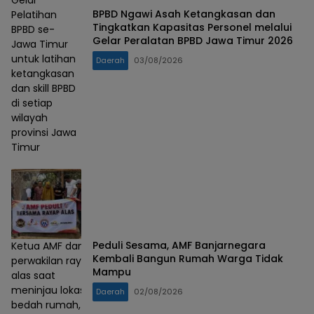
BPBD Ngawi Asah Ketangkasan dan
Pelatihan
Tingkatkan Kapasitas Personel melalui
BPBD se-
Gelar Peralatan BPBD Jawa Timur 2026
Jawa Timur
untuk latihan
Daerah
03/08/2026
ketangkasan
dan skill BPBD
di setiap
wilayah
provinsi Jawa
Timur
Peduli Sesama, AMF Banjarnegara
Ketua AMF dan
Kembali Bangun Rumah Warga Tidak
perwakilan rayap
Mampu
alas saat
meninjau lokasi
Daerah
02/08/2026
bedah rumah,