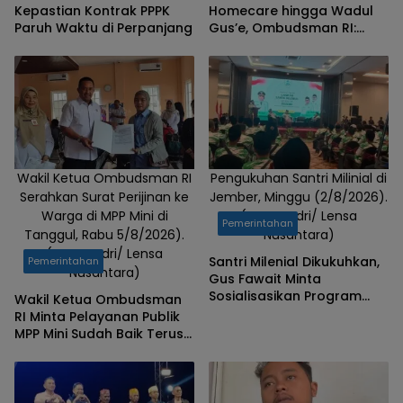
Kepastian Kontrak PPPK
Homecare hingga Wadul
Paruh Waktu di Perpanjang
Gus’e, Ombudsman RI:
Jember Berhasil Hadirkan
Layanan Kualitas
Wakil Ketua Ombudsman RI
Pengukuhan Santri Milinial di
Serahkan Surat Perijinan ke
Jember, Minggu (2/8/2026).
Warga di MPP Mini di
(Foto: Badri/ Lensa
Pemerintahan
Tanggul, Rabu 5/8/2026).
Nusantara)
(Foto: Badri/ Lensa
Santri Milenial Dikukuhkan,
Pemerintahan
Nusantara)
Gus Fawait Minta
Sosialisasikan Program
Wakil Ketua Ombudsman
Pemkab Jember
RI Minta Pelayanan Publik
MPP Mini Sudah Baik Terus
Dipertahankan