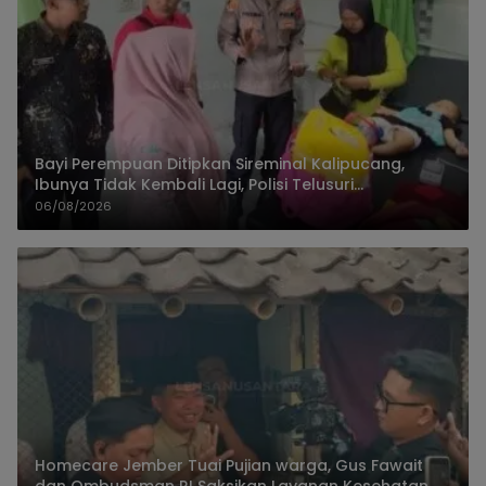
Bayi Perempuan Ditipkan Sireminal Kalipucang,
Ibunya Tidak Kembali Lagi, Polisi Telusuri
Keberadaan Orang Tua
06/08/2026
Homecare Jember Tuai Pujian warga, Gus Fawait
dan Ombudsman RI Saksikan Layanan Kesehatan