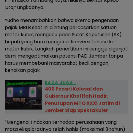
PT Imasco Tambang Raya, nilainya sekitar Rp900
juta,” ungkapnya.
​Yudho menambahkan bahwa skema pengenaan
pajak MBLB saat ini dihitung berdasarkan satuan
meter kubik, mengacu pada Surat Keputusan (SK)
bupati yang baru mengenai konversi tonase ke
meter kubik. Langkah penertiban ini sengaja digenjot
demi mengoptimalkan potensi PAD Jember tanpa
harus membebani masyarakat kecil dengan
kenaikan pajak.
BACA JUGA :
400 Penari Kolosal dan
Gubernur Khofifah Hadir,
Penutupan MTQ XXXI Jatim di
Jember Siap Spektakuler
​”Mengenai tindakan terhadap perusahaan yang
masa eksplorasinya telah habis (maksimal 3 tahun)