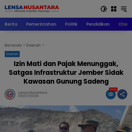
Langsung
ke
konten
Berita
Pemerintahan
Politik
Pendidikan
Otomo
Beranda
Daerah
Daerah
​Izin Mati dan Pajak Menunggak,
Satgas Infrastruktur Jember Sidak
Kawasan Gunung Sadeng
2064
Lensa Nusantara
09/07/2026