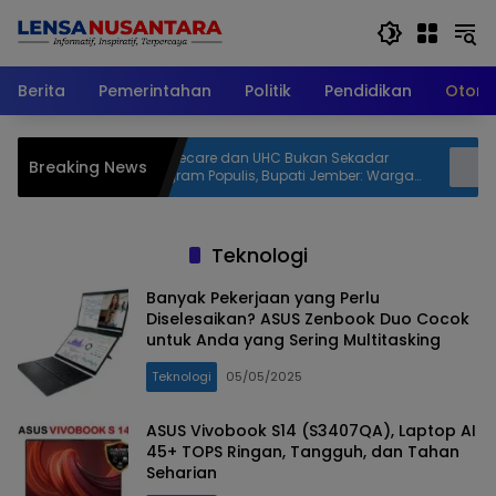
Langsung
ke
konten
Berita
Pemerintahan
Politik
Pendidikan
Otomo
are dan UHC Bukan Sekadar
DJP Jawa Timur dan GP Ans
Breaking News
m Populis, Bupati Jember: Warga
Perkuat Literasi Pajak, Dor
 Berhak Punya Akses Dokter
Sukarela serta Daya Saing
ga
Teknologi
Banyak Pekerjaan yang Perlu
Diselesaikan? ASUS Zenbook Duo Cocok
untuk Anda yang Sering Multitasking
Teknologi
05/05/2025
ASUS Vivobook S14 (S3407QA), Laptop AI
45+ TOPS Ringan, Tangguh, dan Tahan
Seharian