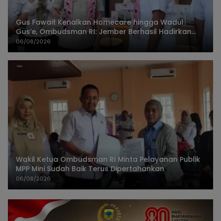
Gus Fawait Kenalkan Homecare hingga Wadul
Gus’e, Ombudsman RI: Jember Berhasil Hadirkan
Layanan Kualitas
06/08/2026
Wakil Ketua Ombudsman RI Minta Pelayanan Publik
MPP Mini Sudah Baik Terus Dipertahankan
06/08/2026