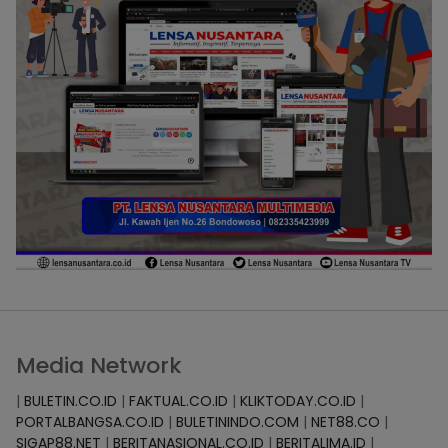
Media Network
|
BULETIN.CO.ID
|
FAKTUAL.CO.ID
|
KLIKTODAY.CO.ID
|
PORTALBANGSA.CO.ID
|
BULETININDO.COM
|
NET88.CO
|
SIGAP88.NET
|
BERITANASIONAL.CO.ID
|
BERITALIMA.ID
|