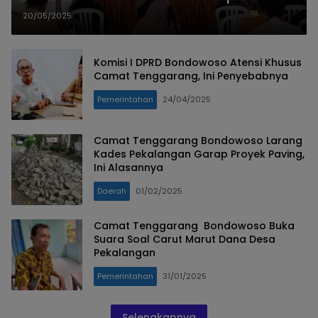
Desa Merah Putih Desa Tangsil
20/05/2025
Kulon
Komisi I DPRD Bondowoso Atensi Khusus
Camat Tenggarang, Ini Penyebabnya
Pemerintahan
24/04/2025
Camat Tenggarang Bondowoso Larang
Kades Pekalangan Garap Proyek Paving,
Ini Alasannya
Daerah
01/02/2025
Camat Tenggarang Bondowoso Buka
Suara Soal Carut Marut Dana Desa
Pekalangan
Pemerintahan
31/01/2025
Selengkapnya