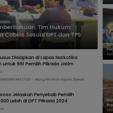
Ke
emberitahuan, Tim Hukum
sa Coblos Sesuai DPT dan TPS
DJP
Per
Kep
08/
usus Disiapkan di Lapas Narkotika
UM
untuk 951 Pemilih Pilkada Jatim
24
SANUSANTARA.CO.ID – Jelang Pemilihan Kepala Daerah
woso Jelaskan Penyebab Pemilih
Har
1000 Lebih di DPT Pilkada 2024
Pra
024
Shi
08/