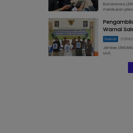
Bondowoso, LEN
melakukan pleno
Pengambila
Warnai Sal
Daerah
27/09/
Jember, LENSAN
urut…