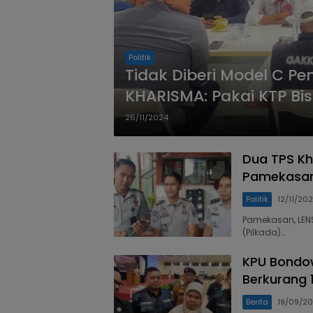
Politik
Tidak Diberi Model C P
KHARISMA: Pakai KTP Bi
26/11/2024
Dua TPS Kh
Pamekasan 
Politik
12/11/20
Pamekasan, LEN
(Pilkada)…
KPU Bondo
Berkurang 
Berita
19/09/2