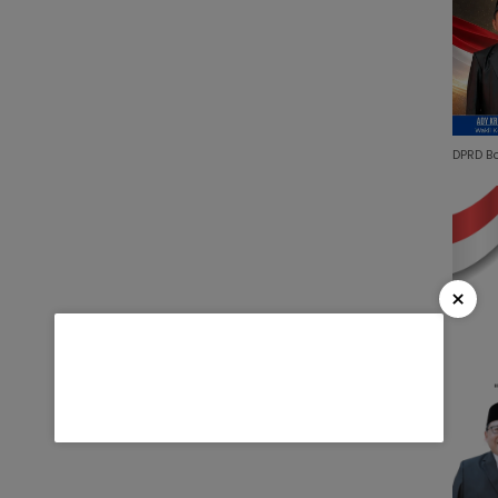
DPRD B
×