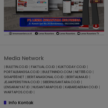
Media Network
|
BULETIN.CO.ID
|
FAKTUAL.CO.ID
|
KLIKTODAY.CO.ID
|
PORTALBANGSA.CO.ID
|
BULETININDO.COM
|
NET88.CO
|
SIGAP88.NET
|
BERITANASIONAL.CO.ID
|
BERITALIMA.ID
|
JEJAKPERISTIWA.CO.ID
|
SIBERNUSANTARA.CO.ID
|
LENSARAKYAT.ID
|
NUSANTARAPOS.ID
|
KABARDAERAH.CO.ID
|
WARTAPOS.CO.ID
|
Info Kontak