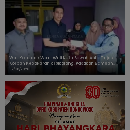
Wali Kota dan Wakil Wali Kota Sawahlunto Tinjau
Korban Kebakaran di Sikalang, Pastikan Bantuan
dan Perkuat Mitigasi Bencana
07/08/2026