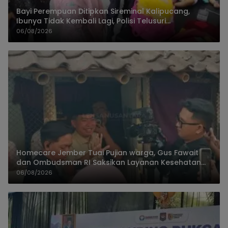
Bayi Perempuan Ditipkan Sireminal Kalipucang,
Ibunya Tidak Kembali Lagi, Polisi Telusuri
Keberadaan Orang Tua
06/08/2026
Homecare Jember Tuai Pujian warga, Gus Fawait
dan Ombudsman RI Saksikan Layanan Kesehatan
Rumah Pasien
06/08/2026