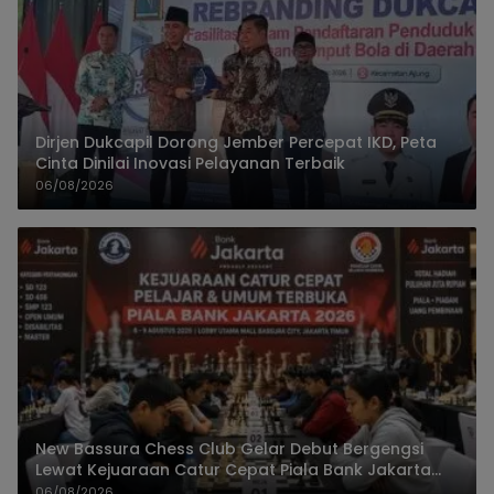
Dirjen Dukcapil Dorong Jember Percepat IKD, Peta
Cinta Dinilai Inovasi Pelayanan Terbaik
06/08/2026
New Bassura Chess Club Gelar Debut Bergengsi
Lewat Kejuaraan Catur Cepat Piala Bank Jakarta
2026
06/08/2026