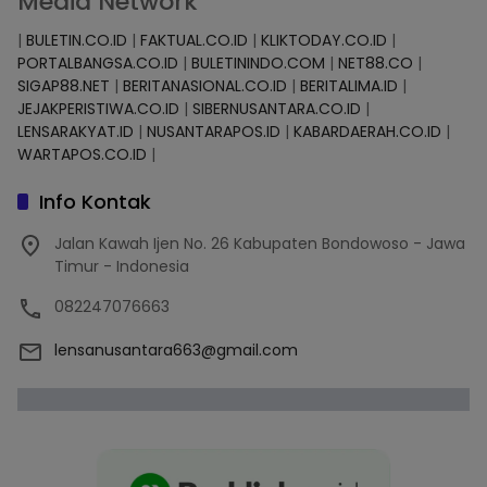
Media Network
|
BULETIN.CO.ID
|
FAKTUAL.CO.ID
|
KLIKTODAY.CO.ID
|
PORTALBANGSA.CO.ID
|
BULETININDO.COM
|
NET88.CO
|
SIGAP88.NET
|
BERITANASIONAL.CO.ID
|
BERITALIMA.ID
|
JEJAKPERISTIWA.CO.ID
|
SIBERNUSANTARA.CO.ID
|
LENSARAKYAT.ID
|
NUSANTARAPOS.ID
|
KABARDAERAH.CO.ID
|
WARTAPOS.CO.ID
|
Info Kontak
Jalan Kawah Ijen No. 26 Kabupaten Bondowoso - Jawa
Timur - Indonesia
082247076663
lensanusantara663@gmail.com