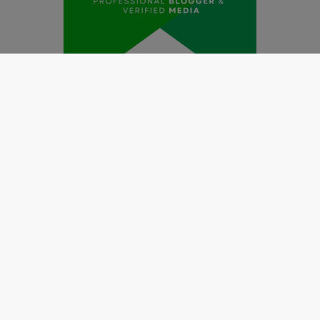
Redaksi
Pedoman Media Siber
Kode Etik Jurnalistik
Perlindungan Profesi Wartawan
Info Iklan
Disclaimer
Tentang Kami
Copyright @2019 by
LENSANUSANTARA.CO.ID
All Right
Reserved