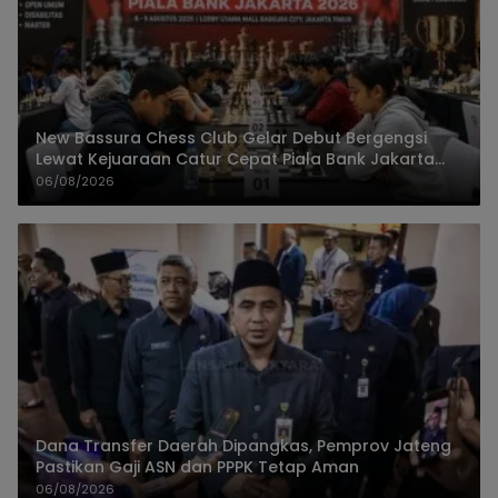
New Bassura Chess Club Gelar Debut Bergengsi
Lewat Kejuaraan Catur Cepat Piala Bank Jakarta
2026
06/08/2026
Dana Transfer Daerah Dipangkas, Pemprov Jateng
Pastikan Gaji ASN dan PPPK Tetap Aman
06/08/2026