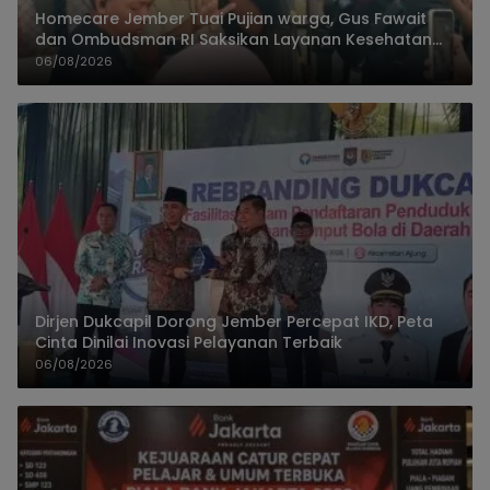
Homecare Jember Tuai Pujian warga, Gus Fawait
dan Ombudsman RI Saksikan Layanan Kesehatan
Rumah Pasien
06/08/2026
Dirjen Dukcapil Dorong Jember Percepat IKD, Peta
Cinta Dinilai Inovasi Pelayanan Terbaik
06/08/2026