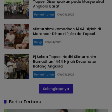
Tapsel Disampaikan pada Masyarakat
Angkola Barat
Pemerintahan
09/04/2023
Silaturahmi Ramadhan 1444 Hijriah di
Marancar Dihadiri Pj Sekda Tapsel
Religi
09/04/2023
Pj Sekda Tapsel Hadiri Silaturrahim
Ramadhan 1444 Hijriah Kecamatan
Batang Angkola
Pemerintahan
08/04/2023
Selengkapnya
Berita Terbaru