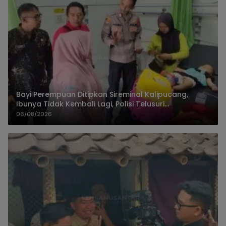
Bayi Perempuan Ditipkan Sireminal Kalipucang,
Ibunya Tidak Kembali Lagi, Polisi Telusuri
Keberadaan Orang Tua
06/08/2026