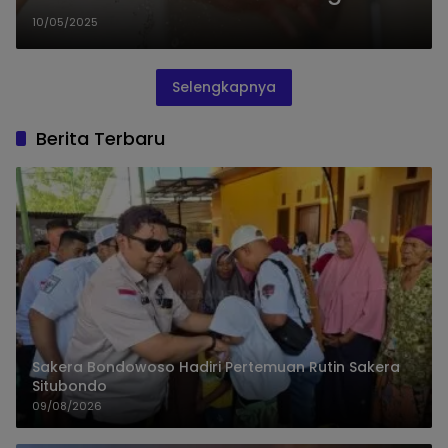
dan Pikiran Fokus Seharian
10/05/2025
Selengkapnya
Berita Terbaru
Sakera Bondowoso Hadiri Pertemuan Rutin Sakera
Situbondo
09/08/2026