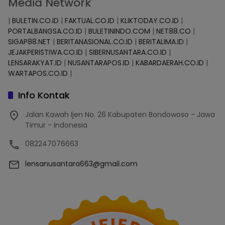
Media Network
|
BULETIN.CO.ID
|
FAKTUAL.CO.ID
|
KLIKTODAY.CO.ID
|
PORTALBANGSA.CO.ID
|
BULETININDO.COM
|
NET88.CO
|
SIGAP88.NET
|
BERITANASIONAL.CO.ID
|
BERITALIMA.ID
|
JEJAKPERISTIWA.CO.ID
|
SIBERNUSANTARA.CO.ID
|
LENSARAKYAT.ID
|
NUSANTARAPOS.ID
|
KABARDAERAH.CO.ID
|
WARTAPOS.CO.ID
|
Info Kontak
Jalan Kawah Ijen No. 26 Kabupaten Bondowoso - Jawa
Timur - Indonesia
082247076663
lensanusantara663@gmail.com