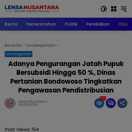
Langsung
ke
konten
Berita
Pemerintahan
Politik
Pendidikan
Otomo
Beranda
Uncategorized
Uncategorized
Adanya Pengurangan Jatah Pupuk
Bersubsidi Hingga 50 %, Dinas
Pertanian Bondowoso Tingkatkan
Pengawasan Pendistribusian
154
Lensa Nusantara
20/01/2020
Post Views:
154