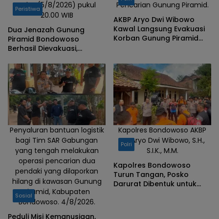
Rabu (5/8/2026) pukul
Pencarian Gunung Piramid.
Peristiwa
20.00 WIB
AKBP Aryo Dwi Wibowo
Kawal Langsung Evakuasi
Dua Jenazah Gunung
Korban Gunung Piramid
Piramid Bondowoso
Bondowoso
Berhasil Dievakuasi,
Kapolres Aryo Apresiasi
Tim Gabungan
Penyaluran bantuan logistik
Kapolres Bondowoso AKBP
bagi Tim SAR Gabungan
Dr. Aryo Dwi Wibowo, S.H.,
Polri
yang tengah melakukan
S.I.K., M.M.
operasi pencarian dua
Kapolres Bondowoso
pendaki yang dilaporkan
Turun Tangan, Posko
hilang di kawasan Gunung
Darurat Dibentuk untuk
Piramid, Kabupaten
Percepat Pencarian
Sosial
Bondowoso. 4/8/2026.
Pendaki Hilang
Peduli Misi Kemanusiaan,