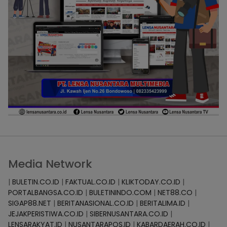
Media Network
|
BULETIN.CO.ID
|
FAKTUAL.CO.ID
|
KLIKTODAY.CO.ID
|
PORTALBANGSA.CO.ID
|
BULETININDO.COM
|
NET88.CO
|
SIGAP88.NET
|
BERITANASIONAL.CO.ID
|
BERITALIMA.ID
|
JEJAKPERISTIWA.CO.ID
|
SIBERNUSANTARA.CO.ID
|
LENSARAKYAT.ID
|
NUSANTARAPOS.ID
|
KABARDAERAH.CO.ID
|