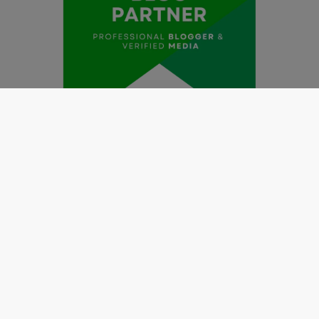
Redaksi
Pedoman Media Siber
Kode Etik Jurnalistik
Perlindungan Profesi Wartawan
Info Iklan
Disclaimer
Tentang Kami
Copyright @2019 by
LENSANUSANTARA.CO.ID
All Right