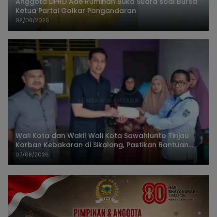
Anggota DPRD Ade Ruminah Buka Suara soal Bursa
Ketua Partai Golkar Pangandaran
08/08/2026
Wali Kota dan Wakil Wali Kota Sawahlunto Tinjau
Korban Kebakaran di Sikalang, Pastikan Bantuan
dan Perkuat Mitigasi Bencana
07/08/2026