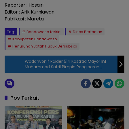
Reporter : Hosairi
Editor : Arik Kurniawan
Publikasi : Mareta
Tag:
Bondowoso terkini
Dinas Pertanian
Kabupaten Bondowoso
Penurunan Jatah Pupuk Bersubsidi
Wadanyonif Raider 514 Kostrad Mayor Inf.
Muhammad Safril Pimpin Pengibaran
Bendera Sang Merah Putih
Pos Terkait