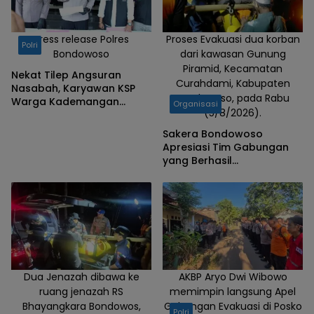
Press release Polres
Proses Evakuasi dua korban
Polri
Bondowoso
dari kawasan Gunung
Piramid, Kecamatan
Nekat Tilep Angsuran
Curahdami, Kabupaten
Nasabah, Karyawan KSP
Bondowoso, pada Rabu
Warga Kademangan
Organisasi
(5/8/2026).
Bondowoso Ditangkap
Polisi
Sakera Bondowoso
Apresiasi Tim Gabungan
yang Berhasil
Mengevakuasi Dua Korban
Gunung Piramid
Dua Jenazah dibawa ke
AKBP Aryo Dwi Wibowo
ruang jenazah RS
memimpin langsung Apel
Bhayangkara Bondowos,
Gabungan Evakuasi di Posko
Polri