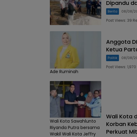
Dipandu da
Berita
08/08/2
Post Views: 39 R
Anggota DP
Ketua Part
Politik
08/08/2
Post Views: 1,9
Ade Ruminah
Wali Kota 
Wali Kota Sawahlunto
Korban Keb
Riyanda Putra bersama
Perkuat Mi
Wakil Wali Kota Jeffry