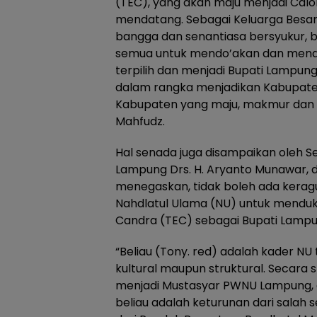
(TEC), yang akan maju menjadi Cal
mendatang. Sebagai Keluarga Besar 
bangga dan senantiasa bersyukur, b
semua untuk mendo’akan dan mendu
terpilih dan menjadi Bupati Lampun
dalam rangka menjadikan Kabupate
Kabupaten yang maju, makmur dan s
Mahfudz.
Hal senada juga disampaikan oleh S
Lampung Drs. H. Aryanto Munawar,
menegaskan, tidak boleh ada kerag
Nahdlatul Ulama (NU) untuk menduk
Candra (TEC) sebagai Bupati Lampu
“Beliau (Tony. red) adalah kader NU 
kultural maupun struktural. Secara s
menjadi Mustasyar PWNU Lampung, d
beliau adalah keturunan dari salah 