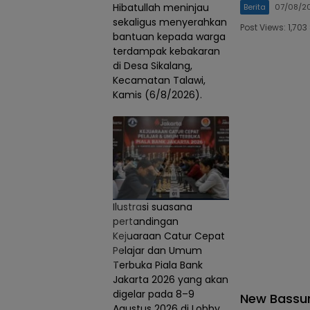
Hibatullah meninjau
Berita
07/08/2
sekaligus menyerahkan
Post Views: 1,7
bantuan kepada warga
terdampak kebakaran
di Desa Sikalang,
Kecamatan Talawi,
Kamis (6/8/2026).
Ilustrasi suasana
pertandingan
Kejuaraan Catur Cepat
Pelajar dan Umum
Terbuka Piala Bank
Jakarta 2026 yang akan
digelar pada 8–9
New Bassur
Agustus 2026 di Lobby