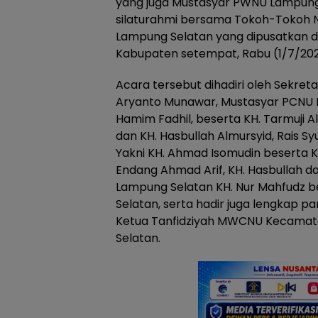
yang juga Mustasyar PWNU Lampung
silaturahmi bersama Tokoh-Tokoh N
Lampung Selatan yang dipusatkan d
Kabupaten setempat, Rabu (1/7/202
Acara tersebut dihadiri oleh Sekret
Aryanto Munawar, Mustasyar PCNU L
Hamim Fadhil, beserta KH. Tarmuji 
dan KH. Hasbullah Almursyid, Rais 
Yakni KH. Ahmad Isomudin beserta K
Endang Ahmad Arif, KH. Hasbullah d
Lampung Selatan KH. Nur Mahfudz b
Selatan, serta hadir juga lengkap pa
Ketua Tanfidziyah MWCNU Kecama
Selatan.