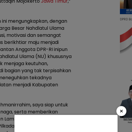
uttaqin Mojokerto
Jawa Timur
,”
DPRD B
n ini mengungkapkan, dengan
uarga Besar Nahdlatul Ulama
si, motivasi dan semangat
s berikhtiar maju menjadi
antan Anggota DPR-RI inipun
ahdlatul Ulama (NU) khususnya
k menjaga keutuhan,
i bagian yang tak terpisahkan
 meneguhkan tekadnya
latan menjadi Kabupaten
hmanirrahim, saya siap untuk
×
enaga, serta memberikan
 Lampung Selatan. Insya Allah
da Pilkada Kabupaten Lampung