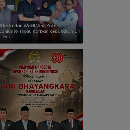
i Kota dan Wakil Wali Kota
ahlunto Tinjau Korban Kebakaran di
alang, Pastikan Bantuan dan Perkuat
08/2026
igasi Bencana