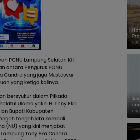
Har
Pra
Shi
08/
yah PCNU Lampung Selatan KH.
an antara Pengurus PCNU
a Candra yang juga Mustasyar
n yang ketiga kalinya.
n bersyukur dalam Pilkada
An
dlatul Ulama yakni H. Tony Eka
soa
lon Bupati Kabupaten
Pa
08/
tengah tengah kita kembali
ma (NU) yang kini menjabat
U Lampung Tony Eka Candra