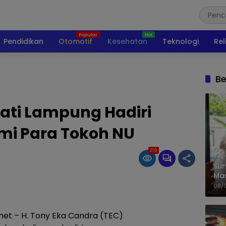
Pendidikan
Otomotif
Kesehatan
Teknologi
Rel
Be
ati Lampung Hadiri
hmi Para Tokoh NU
219
Sur
Ma
Kem
08/
et – H. Tony Eka Candra (TEC)