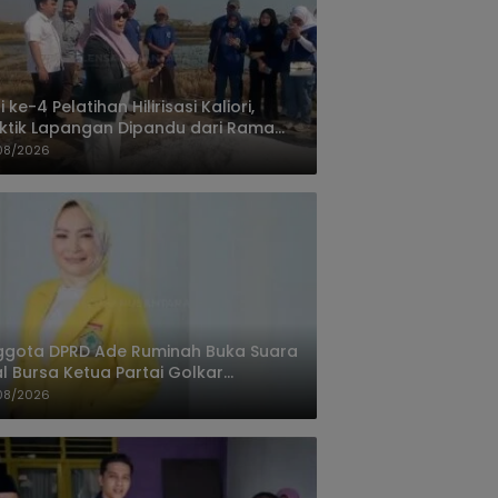
i ke-4 Pelatihan Hilirisasi Kaliori,
ktik Lapangan Dipandu dari Rama
nta Cirebon
08/2026
ggota DPRD Ade Ruminah Buka Suara
l Bursa Ketua Partai Golkar
ngandaran
08/2026