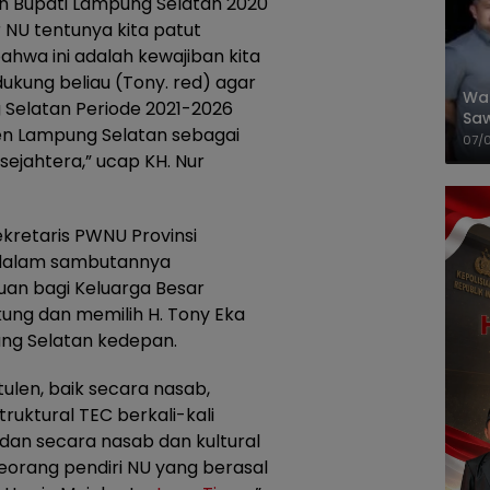
on Bupati Lampung Selatan 2020
NU tentunya kita patut
ahwa ini adalah kewajiban kita
kung beliau (Tony. red) agar
Wal
g Selatan Periode 2021-2026
Saw
n Lampung Selatan sebagai
Sik
07/
ejahtera,” ucap KH. Nur
Mit
ekretaris PWNU Provinsi
 dalam sambutannya
uan bagi Keluarga Besar
ung dan memilih H. Tony Eka
ng Selatan kedepan.
tulen, baik secara nasab,
truktural TEC berkali-kali
an secara nasab dan kultural
seorang pendiri NU yang berasal