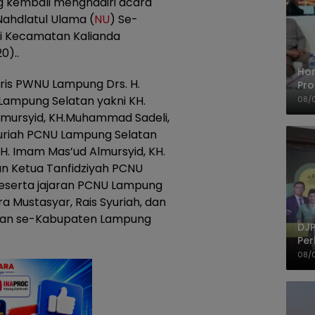
 kembali menghadiri acara
ahdlatul Ulama (
NU
) Se-
i Kecamatan Kalianda
0)..
Ho
aris PWNU Lampung Drs. H.
Pro
Mis
ampung Selatan yakni KH.
08/
Ke
Almursyid, KH.Muhammad Sadeli,
Syuriah PCNU Lampung Selatan
H. Imam Mas’ud Almursyid, KH.
an Ketua Tanfidziyah PCNU
eserta jajaran PCNU Lampung
ra Mustasyar, Rais Syuriah, dan
tan se-Kabupaten Lampung
DJP
Per
Kep
08/
UM