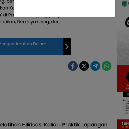
g, bersama seluruh elemen
dikan Kabupaten Lampung
’ di Provinsi Lampung yang
eadilan, Berdaya saing, dan
 Mengoptimalkan Dalam
elatihan Hilirisasi Kaliori, Praktik Lapangan