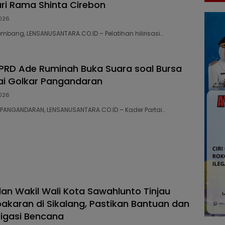
ri Rama Shinta Cirebon
026
embang, LENSANUSANTARA.CO.ID – Pelatihan hilirisasi…
RD Ade Ruminah Buka Suara soal Bursa
ai Golkar Pangandaran
026
70 PANGANDARAN, LENSANUSANTARA.CO.ID – Kader Partai…
dan Wakil Wali Kota Sawahlunto Tinjau
akaran di Sikalang, Pastikan Bantuan dan
tigasi Bencana