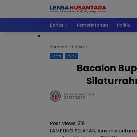
Langsung
ke
konten
Berita
Pemerintahan
Politik
×
Beranda
Berita
Berita
Politik
Bacalon Bup
Silaturra
Lensa Nusantara
02/07/2020
Post Views:
219
LAMPUNG SELATAN, lensanusantara.n