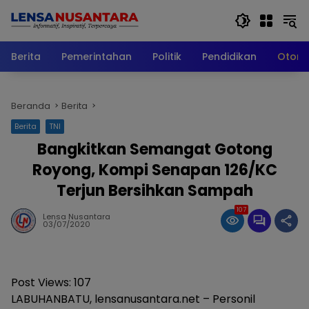
Langsung
ke
konten
Berita
Pemerintahan
Politik
Pendidikan
Otomo
Beranda
Berita
Berita
TNI
Bangkitkan Semangat Gotong
Royong, Kompi Senapan 126/KC
Terjun Bersihkan Sampah
107
Lensa Nusantara
03/07/2020
Post Views:
107
LABUHANBATU, lensanusantara.net – Personil