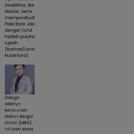
Disabilitas, dan
Master, serta
memperebutkan
Piala Bank Jakarta
dengan total
hadiah puluhan juta
rupiah.
(Ilustrasi/Lensa
Nusantara)
Diduga
adanya
keracunan
Makan Bergizi
Gratis (MBG),
ratusan siswa