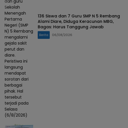
dan guru
Sekolah
Menengah
136 Siswa dan 7 Guru SMP N 5 Rembang
Pertama
Alami Diare, Diduga Keracunan MBG,
Negeri (SMP
Bagas: Harus Tanggung Jawab
N) 5 Rembang
Berita
06/08/2026
mengalami
gejala sakit
perut dan
diare.
Peristiwa ini
langsung
mendapat
sorotan dari
berbagai
pihak. Hal
tersebut
terjadi pada
Selasa
(6/8/2026)