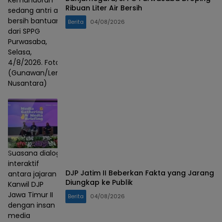
Kemandoran
Ribuan Liter Air Bersih
sedang antri air
bersih bantuan
Berita
04/08/2026
dari SPPG
Purwasaba,
Selasa,
4/8/2026. Foto :
(Gunawan/Lensa
Nusantara)
Suasana dialog
interaktif
DJP Jatim II Beberkan Fakta yang Jarang
antara jajaran
Diungkap ke Publik
Kanwil DJP
Jawa Timur II
Berita
04/08/2026
dengan insan
media