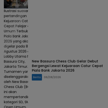
Ilustrasi suasana
pertandingan
Kejuaraan Catur
Cepat Pelajar dan
Umum Terbuka
Piala Bank Jakarta
2026 yang akan
digelar pada 8–9
Agustus 2026 di
Lobby Utama Mall
New Bassura Chess Club Gelar Debut
Bassura City,
Bergengsi Lewat Kejuaraan Catur Cepat
Jakarta Timur.
Piala Bank Jakarta 2026
Turnamen yang
diselenggarakan
Berita
06/08/2026
oleh New Bassura
Chess Club (BCC)
ini akan
mempertandingkan
kategori SD, SMP,
Open Umum,