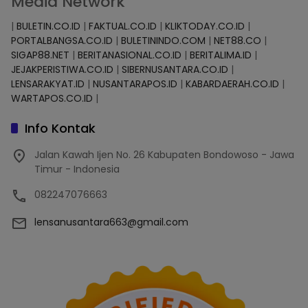
Media Network
|
BULETIN.CO.ID
|
FAKTUAL.CO.ID
|
KLIKTODAY.CO.ID
|
PORTALBANGSA.CO.ID
|
BULETININDO.COM
|
NET88.CO
|
SIGAP88.NET
|
BERITANASIONAL.CO.ID
|
BERITALIMA.ID
|
JEJAKPERISTIWA.CO.ID
|
SIBERNUSANTARA.CO.ID
|
LENSARAKYAT.ID
|
NUSANTARAPOS.ID
|
KABARDAERAH.CO.ID
|
WARTAPOS.CO.ID
|
Info Kontak
Jalan Kawah Ijen No. 26 Kabupaten Bondowoso - Jawa
Timur - Indonesia
082247076663
lensanusantara663@gmail.com