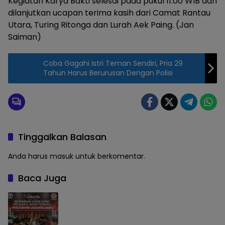
Kegiatan Karya Bakti selesai pada pukul 11.00 WIB dan
dilanjutkan ucapan terima kasih dari Camat Rantau
Utara, Turing Ritonga dan Lurah Aek Paing. (Jan
Saiman)
Coba Gagahi Istri Teman Sendiri, Pria 29
Tahun Harus Berurusan Dengan Polisi
Tinggalkan Balasan
Anda harus
masuk
untuk berkomentar.
Baca Juga