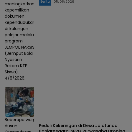
Berita
05/08/2026
meningkatkan
kepemilikan
dokumen
kependudukan
di kalangan
pelajar melalui
program
JEMPOL NARSIS
(Jemput Bola
Nyasarin
Rekam KTP
Siswa).
4/8/2026.
Beberapa warga
Peduli Kekeringan di Desa Jalatunda
dusun
Banjarnegara, SPPG Purwasaba Droping