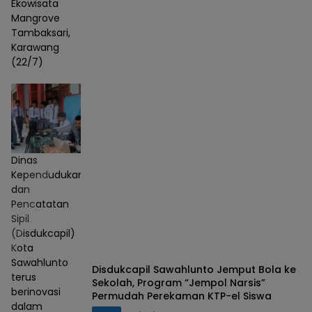
Ekowisata
Mangrove
Tambaksari,
Karawang
(22/7)
Dinas
Kependudukan
dan
Pencatatan
Sipil
(Disdukcapil)
Kota
Sawahlunto
Disdukcapil Sawahlunto Jemput Bola ke
terus
Sekolah, Program “Jempol Narsis”
berinovasi
Permudah Perekaman KTP-el Siswa
dalam