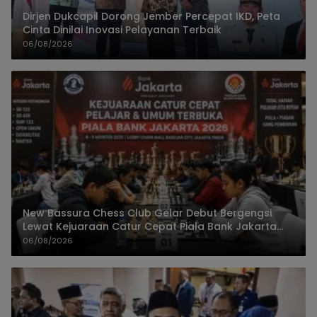
Dirjen Dukcapil Dorong Jember Percepat IKD, Peta
Cinta Dinilai Inovasi Pelayanan Terbaik
06/08/2026
New Bassura Chess Club Gelar Debut Bergengsi
Lewat Kejuaraan Catur Cepat Piala Bank Jakarta
2026
06/08/2026