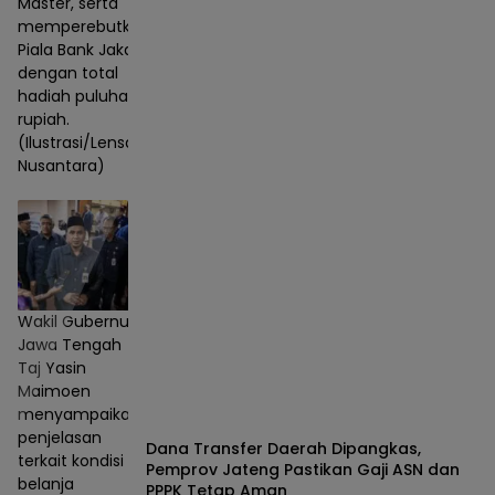
Master, serta
memperebutkan
Piala Bank Jakarta
dengan total
hadiah puluhan juta
rupiah.
(Ilustrasi/Lensa
Nusantara)
Wakil Gubernur
Jawa Tengah
Taj Yasin
Maimoen
menyampaikan
penjelasan
Dana Transfer Daerah Dipangkas,
terkait kondisi
Pemprov Jateng Pastikan Gaji ASN dan
belanja
PPPK Tetap Aman