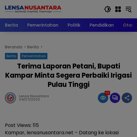
Langsung
ke
konten
Berita
Pemerintahan
Politik
Pendidikan
Otomo
Beranda
Berita
Berita
Pemerintahan
Terima Laporan Petani, Bupati
Kampar Minta Segera Perbaiki Irigasi
Pulau Tinggi
115
Lensa Nusantara
04/07/2020
Post Views:
115
Kampar, lensanusantara.net – Datang ke lokasi