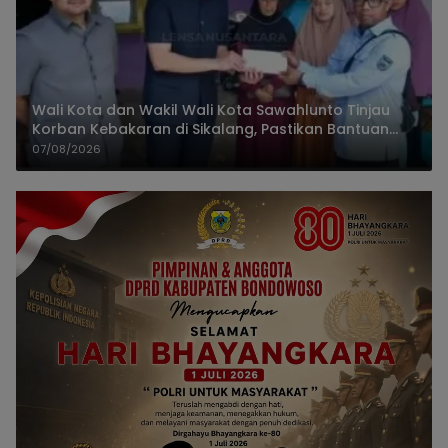
Wali Kota dan Wakil Wali Kota Sawahlunto Tinjau
Korban Kebakaran di Sikalang, Pastikan Bantuan
dan Perkuat Mitigasi Bencana
07/08/2026