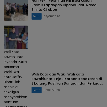
Hari ke-4 Pelatihan Hilirisasi Kaliori,
Praktik Lapangan Dipandu dari Rama
Shinta Cirebon
Berita
08/08/2026
Wali Kota
Sawahlunto
Riyanda Putra
bersama
Wakil Wali
Wali Kota dan Wakil Wali Kota
Kota Jeffry
Sawahlunto Tinjau Korban Kebakaran di
Hibatullah
Sikalang, Pastikan Bantuan dan Perkuat
meninjau
Mitigasi Bencana
Berita
07/08/2026
sekaligus
menyerahkan
bantuan