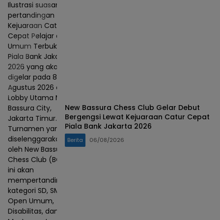
Ilustrasi suasana
pertandingan
Kejuaraan Catur
Cepat Pelajar dan
Umum Terbuka
Piala Bank Jakarta
2026 yang akan
digelar pada 8–9
Agustus 2026 di
Lobby Utama Mall
New Bassura Chess Club Gelar Debut
Bassura City,
Bergengsi Lewat Kejuaraan Catur Cepat
Jakarta Timur.
Piala Bank Jakarta 2026
Turnamen yang
diselenggarakan
Berita
06/08/2026
oleh New Bassura
Chess Club (BCC)
ini akan
mempertandingkan
kategori SD, SMP,
Open Umum,
Disabilitas, dan