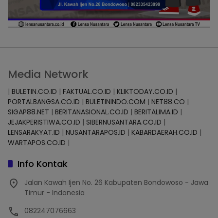
Media Network
|
BULETIN.CO.ID
|
FAKTUAL.CO.ID
|
KLIKTODAY.CO.ID
|
PORTALBANGSA.CO.ID
|
BULETININDO.COM
|
NET88.CO
|
SIGAP88.NET
|
BERITANASIONAL.CO.ID
|
BERITALIMA.ID
|
JEJAKPERISTIWA.CO.ID
|
SIBERNUSANTARA.CO.ID
|
LENSARAKYAT.ID
|
NUSANTARAPOS.ID
|
KABARDAERAH.CO.ID
|
WARTAPOS.CO.ID
|
Info Kontak
Jalan Kawah Ijen No. 26 Kabupaten Bondowoso - Jawa
Timur - Indonesia
082247076663