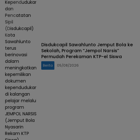
Kependudukan
dan
Pencatatan
Sipil
(Disdukcapil)
Kota
Sawahlunto
Disdukcapil Sawahlunto Jemput Bola ke
terus
Sekolah, Program “Jempol Narsis”
berinovasi
Permudah Perekaman KTP-el Siswa
dalam
Berita
05/08/2026
meningkatkan
kepemilikan
dokumen
kependudukan
di kalangan
pelajar melalui
program
JEMPOL NARSIS
(Jemput Bola
Nyasarin
Rekam KTP