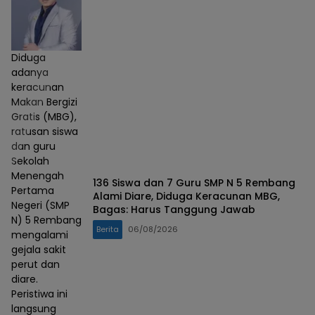
Diduga
adanya
keracunan
Makan Bergizi
Gratis (MBG),
ratusan siswa
dan guru
Sekolah
Menengah
136 Siswa dan 7 Guru SMP N 5 Rembang
Pertama
Alami Diare, Diduga Keracunan MBG,
Negeri (SMP
Bagas: Harus Tanggung Jawab
N) 5 Rembang
Berita
06/08/2026
mengalami
gejala sakit
perut dan
diare.
Peristiwa ini
langsung