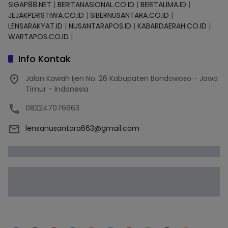
SIGAP88.NET
|
BERITANASIONAL.CO.ID
|
BERITALIMA.ID
|
JEJAKPERISTIWA.CO.ID
|
SIBERNUSANTARA.CO.ID
|
LENSARAKYAT.ID
|
NUSANTARAPOS.ID
|
KABARDAERAH.CO.ID
|
WARTAPOS.CO.ID
|
Info Kontak
Jalan Kawah Ijen No. 26 Kabupaten Bondowoso - Jawa
Timur - Indonesia
082247076663
lensanusantara663@gmail.com