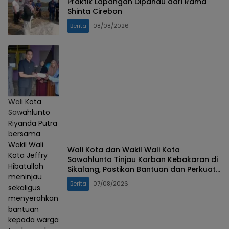
Praktik Lapangan Dipandu dari Rama
Shinta Cirebon
Berita
08/08/2026
Wali Kota
Sawahlunto
Riyanda Putra
bersama
Wakil Wali
Wali Kota dan Wakil Wali Kota
Kota Jeffry
Sawahlunto Tinjau Korban Kebakaran di
Hibatullah
Sikalang, Pastikan Bantuan dan Perkuat
meninjau
Mitigasi Bencana
Berita
07/08/2026
sekaligus
menyerahkan
bantuan
kepada warga