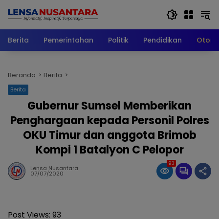
Langsung
ke
konten
Berita
Pemerintahan
Politik
Pendidikan
Otomo
Beranda
Berita
Berita
Gubernur Sumsel Memberikan
Penghargaan kepada Personil Polres
OKU Timur dan anggota Brimob
Kompi 1 Batalyon C Pelopor
93
Lensa Nusantara
07/07/2020
Post Views:
93