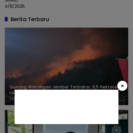
Siswa).
4/8/2026.
Berita Terbaru
×
Gunung Watangan Jember Terbakar, 6,5 Hektare
Lahan Perhutani
09/08/2026