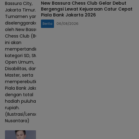
New Bassura Chess Club Gelar Debut
Bassura City,
Bergengsi Lewat Kejuaraan Catur Cepat
Jakarta Timur.
Piala Bank Jakarta 2026
Turnamen yang
diselenggarakan
Berita
06/08/2026
oleh New Bassura
Chess Club (BCC)
ini akan
mempertandingkan
kategori SD, SMP,
Open Umum,
Disabilitas, dan
Master, serta
memperebutkan
Piala Bank Jakarta
dengan total
hadiah puluhan juta
rupiah.
(Ilustrasi/Lensa
Nusantara)