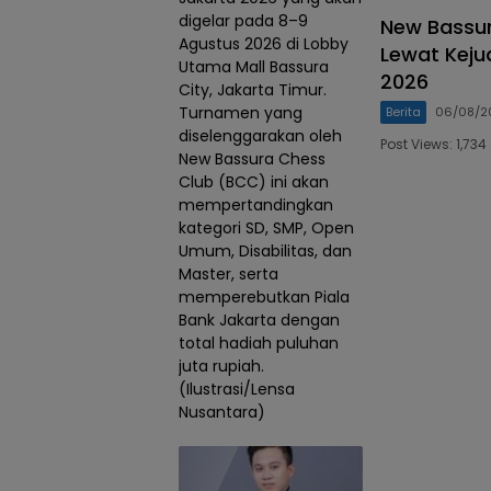
digelar pada 8–9
New Bassur
Agustus 2026 di Lobby
Lewat Keju
Utama Mall Bassura
2026
City, Jakarta Timur.
Turnamen yang
Berita
06/08/2
diselenggarakan oleh
Post Views: 1,7
New Bassura Chess
Club (BCC) ini akan
mempertandingkan
kategori SD, SMP, Open
Umum, Disabilitas, dan
Master, serta
memperebutkan Piala
Bank Jakarta dengan
total hadiah puluhan
juta rupiah.
(Ilustrasi/Lensa
Nusantara)