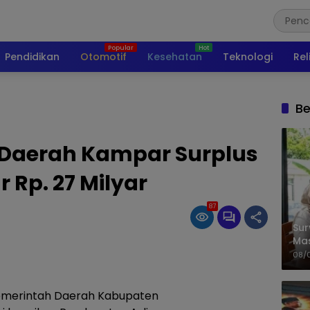
Pendidikan
Otomotif
Kesehatan
Teknologi
Rel
Be
 Daerah Kampar Surplus
 Rp. 27 Milyar
87
Sur
Ma
Kem
08/
merintah Daerah Kabupaten