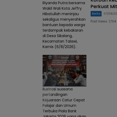
Riyanda Putra bersama
Perkuat Mi
Wakil Wali Kota Jeffry
Hibatullah meninjau
Berita
07/08/2
sekaligus menyerahkan
Post Views: 1,7
bantuan kepada warga
terdampak kebakaran
di Desa Sikalang,
Kecamatan Talawi,
Kamis (6/8/2026).
Ilustrasi suasana
pertandingan
Kejuaraan Catur Cepat
Pelajar dan Umum
Terbuka Piala Bank
Jakarta 2026 yang akan