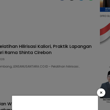
DPRD B
elatihan Hilirisasi Kaliori, Praktik Lapangan
ri Rama Shinta Cirebon
026
embang, LENSANUSANTARA.CO.ID – Pelatihan hilirisasi…
×
dan Wakil Wali Kota Sawahlunto Tinjau
akaran di Sikalang, Pastikan Bantuan dan