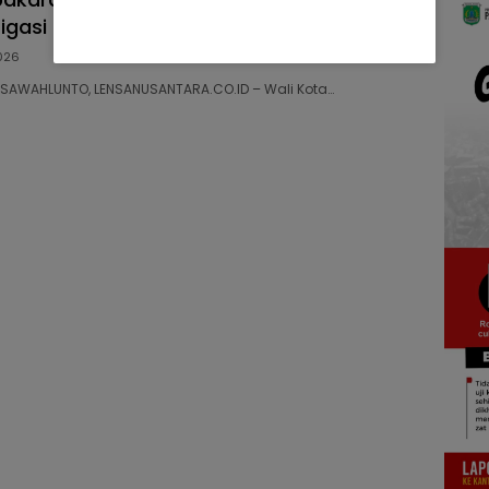
tigasi Bencana
026
04 SAWAHLUNTO, LENSANUSANTARA.CO.ID – Wali Kota…