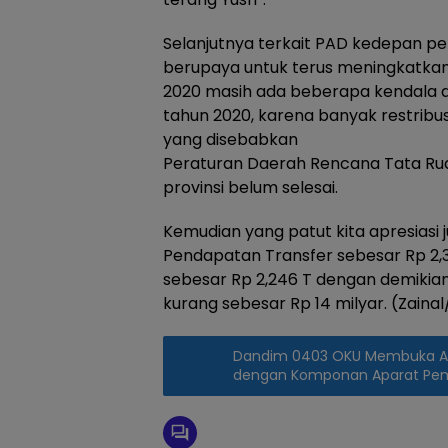
Selanjutnya terkait PAD kedepan p
berupaya untuk terus meningkatkan
2020 masih ada beberapa kendala 
tahun 2020, karena banyak restribu
yang disebabkan
Peraturan Daerah Rencana Tata Rua
provinsi belum selesai.
Kemudian yang patut kita apresiasi 
Pendapatan Transfer sebesar Rp 2,36
sebesar Rp 2,246 T dengan demikian 
kurang sebesar Rp 14 milyar. (Zainal
Dandim 0403 OKU Membuka Aca
dengan Komponan Aparat Pem