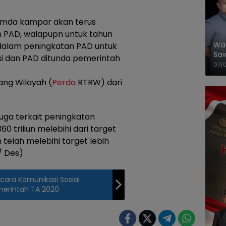
emda kampar akan terus
 PAD, walapupn untuk tahun
Wal
dalam peningkatan PAD untuk
Saw
si dan PAD ditunda pemerintah
Sik
07/
Mit
ng Wilayah (
Perda
RTRW) dari
juga terkait peningkatan
0 triliun melebihi dari target
telah melebihi target lebih
/ Des)
ra Komunikasi Sosial
erintah TA 2020