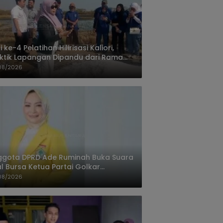
i ke-4 Pelatihan Hilirisasi Kaliori,
ktik Lapangan Dipandu dari Rama
nta Cirebon
08/2026
ggota DPRD Ade Ruminah Buka Suara
l Bursa Ketua Partai Golkar
ngandaran
08/2026