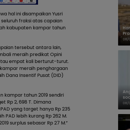
wa hal ini disampaikan Yusri
 seluruh fraksi atas capaian
rah kabupaten kampar tahun
Har
Pra
Shi
08/
aian tersebut antara lain,
ali meraih predikat Opini
au empat kali berturut-turut.
da kampar meraih penghargaan
h Dana Insentif Pusat (DID)
An
n kampar tahun 2019 sendiri
soa
rget Rp 2, 698 T. Dimana
Pa
08/
si PAD yang target hanya Rp 235
h PAD lebih kurang Rp 262 M.
2019 surplus sebasar Rp 27 M.”