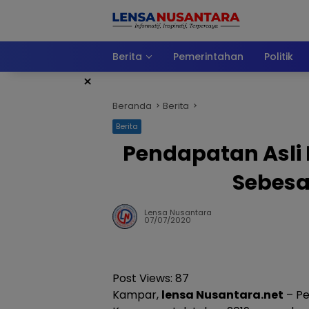
Langsung
ke
konten
Berita
Pemerintahan
Politik
×
Beranda
Berita
Berita
Pendapatan Asli
Sebesar
Lensa Nusantara
07/07/2020
Post Views:
87
Kampar,
lensa Nusantara.net
– Pe