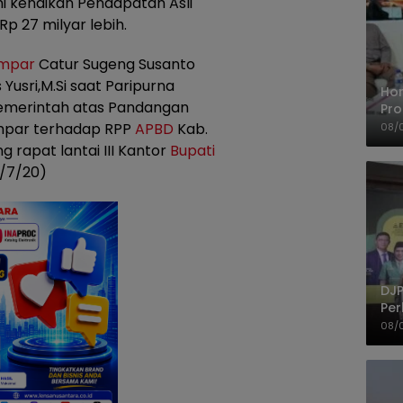
 kenaikan Pendapatan Asli
p 27 milyar lebih.
ampar
Catur Sugeng Susanto
Yusri,M.Si saat Paripurna
Ho
merintah atas Pandangan
Pro
Mis
ampar terhadap RPP
APBD
Kab.
08/
Ke
 rapat lantai III Kantor
Bupati
7/7/20)
DJP
Per
Kep
08/
UM