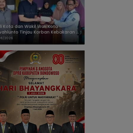
i Kota dan Wakil Wali Kota
ahlunto Tinjau Korban Kebakaran di
alang, Pastikan Bantuan dan Perkuat
08/2026
igasi Bencana