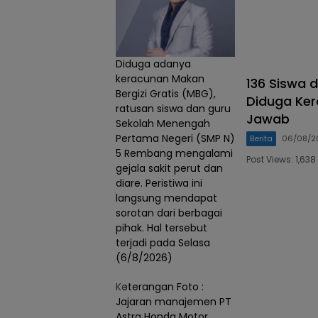
Diduga adanya
keracunan Makan
136 Siswa 
Bergizi Gratis (MBG),
Diduga Ke
ratusan siswa dan guru
Jawab
Sekolah Menengah
Pertama Negeri (SMP N)
Berita
06/08/2
5 Rembang mengalami
Post Views: 1,6
gejala sakit perut dan
diare. Peristiwa ini
langsung mendapat
sorotan dari berbagai
pihak. Hal tersebut
terjadi pada Selasa
(6/8/2026)
Keterangan Foto :
Jajaran manajemen PT
Astra Honda Motor