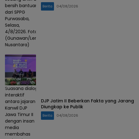
bersih bantuan
Berita
04/08/2026
dari SPPG
Purwasaba,
Selasa,
4/8/2026. Foto :
(Gunawan/Lensa
Nusantara)
Suasana dialog
interaktif
DJP Jatim II Beberkan Fakta yang Jarang
antara jajaran
Diungkap ke Publik
Kanwil DJP
Jawa Timur II
Berita
04/08/2026
dengan insan
media
membahas