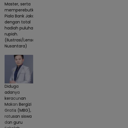
Master, serta
memperebutkan
Piala Bank Jakarta
dengan total
hadiah puluhan juta
rupiah.
(Ilustrasi/Lensa
Nusantara)
Diduga
adanya
keracunan
Makan Bergizi
Gratis (MBG),
ratusan siswa
dan guru