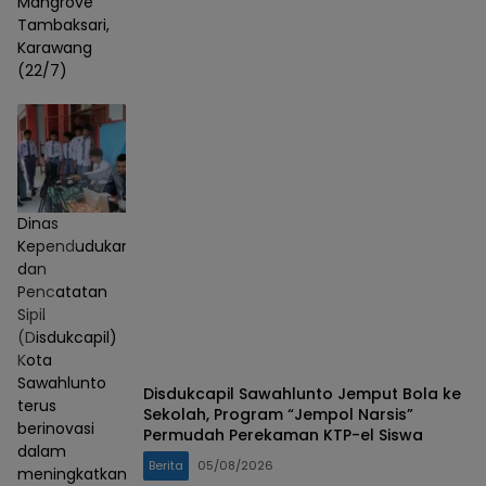
Mangrove
Tambaksari,
Karawang
(22/7)
Dinas
Kependudukan
dan
Pencatatan
Sipil
(Disdukcapil)
Kota
Sawahlunto
Disdukcapil Sawahlunto Jemput Bola ke
terus
Sekolah, Program “Jempol Narsis”
berinovasi
Permudah Perekaman KTP-el Siswa
dalam
Berita
05/08/2026
meningkatkan