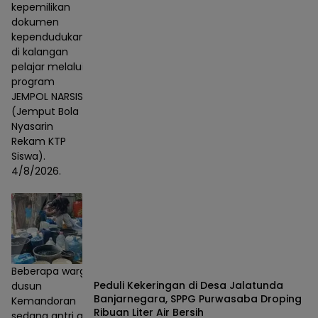
kepemilikan
dokumen
kependudukan
di kalangan
pelajar melalui
program
JEMPOL NARSIS
(Jemput Bola
Nyasarin
Rekam KTP
Siswa).
4/8/2026.
Beberapa warga
Peduli Kekeringan di Desa Jalatunda
dusun
Banjarnegara, SPPG Purwasaba Droping
Kemandoran
Ribuan Liter Air Bersih
sedang antri air