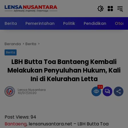
Langsung
ke
konten
Berita
Pemerintahan
Politik
Pendidikan
Otomo
Beranda
Berita
Berita
LBH Butta Toa Bantaeng Kembali
Melakukan Penyuluhan Hukum, Kali
Ini di Kelurahan Letta
94
Lensa Nusantara
10/07/2020
Post Views:
94
Bantaeng
, lensanusantara.net – LBH Butta Toa