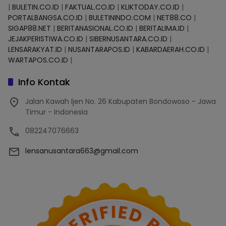
|
BULETIN.CO.ID
|
FAKTUAL.CO.ID
|
KLIKTODAY.CO.ID
|
PORTALBANGSA.CO.ID
|
BULETININDO.COM
|
NET88.CO
|
SIGAP88.NET
|
BERITANASIONAL.CO.ID
|
BERITALIMA.ID
|
JEJAKPERISTIWA.CO.ID
|
SIBERNUSANTARA.CO.ID
|
LENSARAKYAT.ID
|
NUSANTARAPOS.ID
|
KABARDAERAH.CO.ID
|
WARTAPOS.CO.ID
|
Info Kontak
Jalan Kawah Ijen No. 26 Kabupaten Bondowoso - Jawa
Timur - Indonesia
082247076663
lensanusantara663@gmail.com