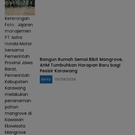
Keterangan
Foto : Jajaran
manajemen
PT Astra
Honda Motor
bersama
Pemerintah
Bangun Rumah Semai Bibit Mangrove,
Provinsi Jawa
AHM Tumbuhkan Harapan Baru bagi
Barat,
Pesisir Karawang
Pemerintah
Berita
05/08/2026
Kabupaten
Karawang
melakukan
penanaman
pohon
mangrove di
Kawasan
Ekowisata
Mangrove