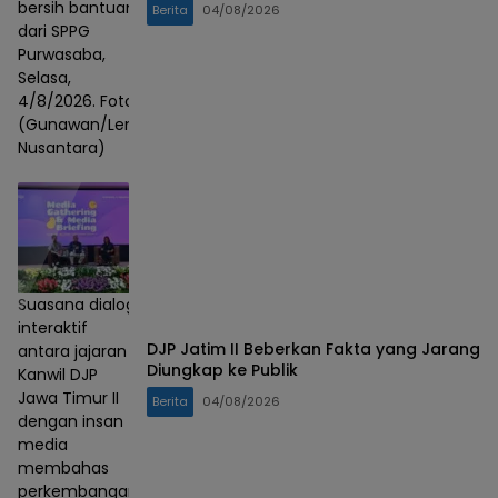
bersih bantuan
Berita
04/08/2026
dari SPPG
Purwasaba,
Selasa,
4/8/2026. Foto :
(Gunawan/Lensa
Nusantara)
Suasana dialog
interaktif
DJP Jatim II Beberkan Fakta yang Jarang
antara jajaran
Diungkap ke Publik
Kanwil DJP
Jawa Timur II
Berita
04/08/2026
dengan insan
media
membahas
perkembangan