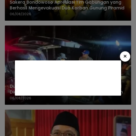
Sakera Bondowoso Apresiasi Tim Gabungan yang
Berhasil Mengevakuasi Dua Korban Gunung Piramid
06/08/2026
×
Dua Jenazah Gunung Piramid Bondowoso Berhasil
Dievakuasi, Kapolres Aryo Apresiasi Tim Gabungan
06/08/2026