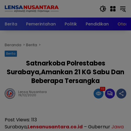
Langsung
ke
konten
Berita
Pemerintahan
Politik
Pendidikan
Otomo
Beranda
Berita
Berita
Satnarkoba Polrestabes
Surabaya,Amankan 21 KG Sabu Dan
Beberapa Tersangka
113
Lensa Nusantara
19/12/2020
Post Views:
113
Surabaya,
Lensanusantara.co.id
– Gubernur
Jawa