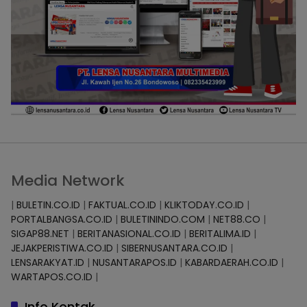
Media Network
|
BULETIN.CO.ID
|
FAKTUAL.CO.ID
|
KLIKTODAY.CO.ID
|
PORTALBANGSA.CO.ID
|
BULETININDO.COM
|
NET88.CO
|
SIGAP88.NET
|
BERITANASIONAL.CO.ID
|
BERITALIMA.ID
|
JEJAKPERISTIWA.CO.ID
|
SIBERNUSANTARA.CO.ID
|
LENSARAKYAT.ID
|
NUSANTARAPOS.ID
|
KABARDAERAH.CO.ID
|
WARTAPOS.CO.ID
|
Info Kontak