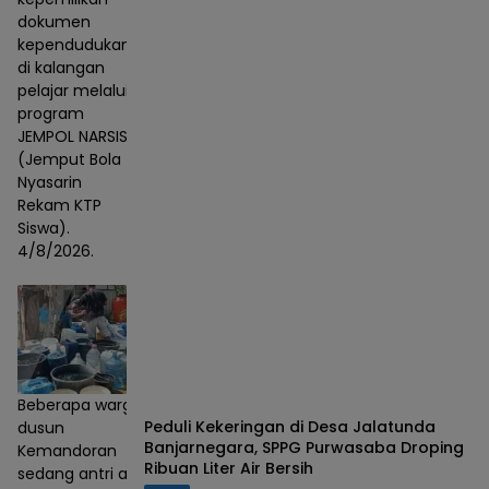
dokumen
kependudukan
di kalangan
pelajar melalui
program
JEMPOL NARSIS
(Jemput Bola
Nyasarin
Rekam KTP
Siswa).
4/8/2026.
Beberapa warga
Peduli Kekeringan di Desa Jalatunda
dusun
Banjarnegara, SPPG Purwasaba Droping
Kemandoran
Ribuan Liter Air Bersih
sedang antri air