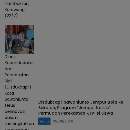
Tambaksari,
Karawang
(22/7)
Dinas
Kependudukan
dan
Pencatatan
Sipil
(Disdukcapil)
Kota
Sawahlunto
Disdukcapil Sawahlunto Jemput Bola ke
terus
Sekolah, Program “Jempol Narsis”
berinovasi
Permudah Perekaman KTP-el Siswa
dalam
Berita
05/08/2026
meningkatkan
kepemilikan