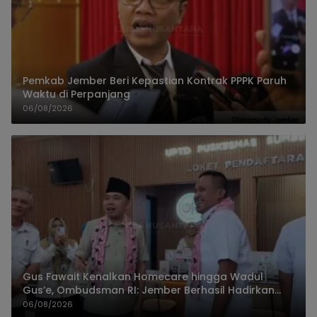
Pemkab Jember Beri Kepastian Kontrak PPPK Paruh
Waktu di Perpanjang
06/08/2026
Gus Fawait Kenalkan Homecare hingga Wadul
Gus’e, Ombudsman RI: Jember Berhasil Hadirkan
Layanan Kualitas
06/08/2026