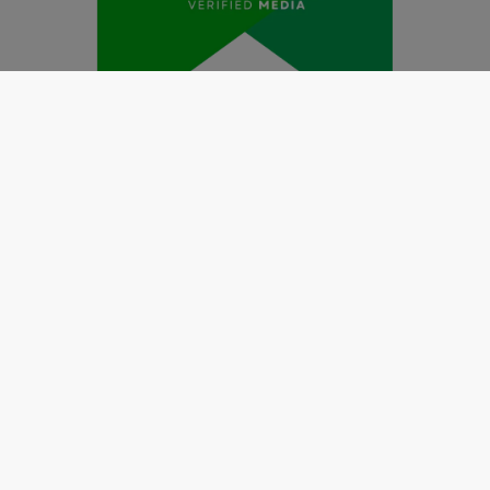
Redaksi
Pedoman Media Siber
Kode Etik Jurnalistik
Perlindungan Profesi Wartawan
Info Iklan
Disclaimer
Tentang Kami
Copyright @2019 by
LENSANUSANTARA.CO.ID
All Right
Reserved