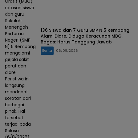
Gratis (MBG),
ratusan siswa
dan guru
Sekolah
Menengah
136 Siswa dan 7 Guru SMP N 5 Rembang
Pertama
Alami Diare, Diduga Keracunan MBG,
Negeri (SMP
Bagas: Harus Tanggung Jawab
N) 5 Rembang
Berita
06/08/2026
mengalami
gejala sakit
perut dan
diare.
Peristiwa ini
langsung
mendapat
sorotan dari
berbagai
pihak. Hal
tersebut
terjadi pada
Selasa
(6/8/2026)