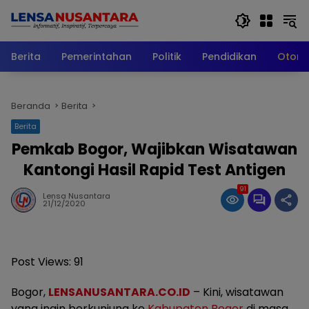
Langsung
ke
konten
Berita
Pemerintahan
Politik
Pendidikan
Otomo
Beranda
Berita
Berita
Pemkab Bogor, Wajibkan Wisatawan
Kantongi Hasil Rapid Test Antigen
91
Lensa Nusantara
21/12/2020
Post Views:
91
Bogor,
LENSANUSANTARA.CO.ID
– Kini, wisatawan
yang ingin berkunjung ke
Kabupaten Bogor
di masa