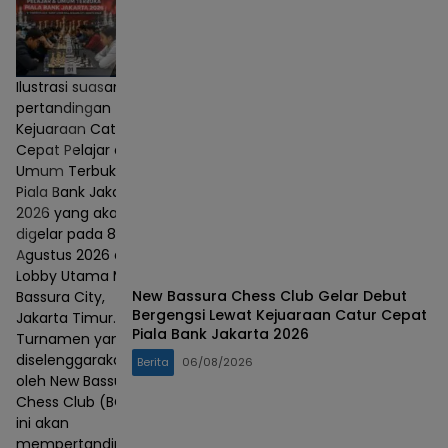
Ilustrasi suasana
pertandingan
Kejuaraan Catur
Cepat Pelajar dan
Umum Terbuka
Piala Bank Jakarta
2026 yang akan
digelar pada 8–9
Agustus 2026 di
Lobby Utama Mall
New Bassura Chess Club Gelar Debut
Bassura City,
Bergengsi Lewat Kejuaraan Catur Cepat
Jakarta Timur.
Piala Bank Jakarta 2026
Turnamen yang
diselenggarakan
Berita
06/08/2026
oleh New Bassura
Chess Club (BCC)
ini akan
mempertandingkan