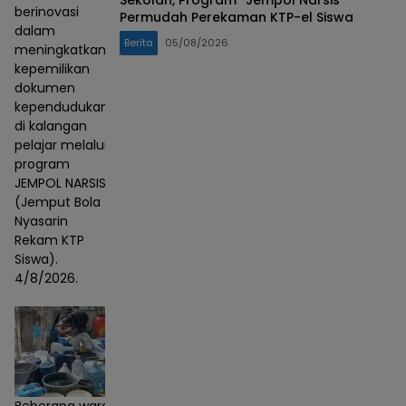
berinovasi
Permudah Perekaman KTP-el Siswa
dalam
Berita
05/08/2026
meningkatkan
kepemilikan
dokumen
kependudukan
di kalangan
pelajar melalui
program
JEMPOL NARSIS
(Jemput Bola
Nyasarin
Rekam KTP
Siswa).
4/8/2026.