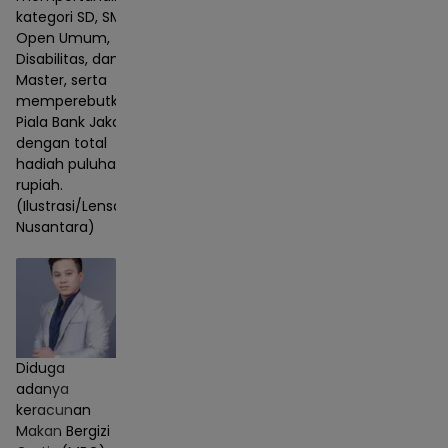
kategori SD, SMP,
Open Umum,
Disabilitas, dan
Master, serta
memperebutkan
Piala Bank Jakarta
dengan total
hadiah puluhan juta
rupiah.
(Ilustrasi/Lensa
Nusantara)
Diduga
adanya
keracunan
Makan Bergizi