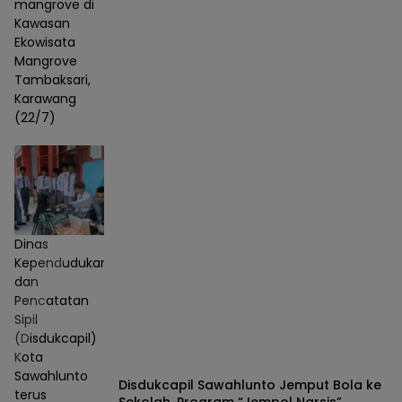
mangrove di
Kawasan
Ekowisata
Mangrove
Tambaksari,
Karawang
(22/7)
Dinas
Kependudukan
dan
Pencatatan
Sipil
(Disdukcapil)
Kota
Sawahlunto
Disdukcapil Sawahlunto Jemput Bola ke
terus
Sekolah, Program “Jempol Narsis”