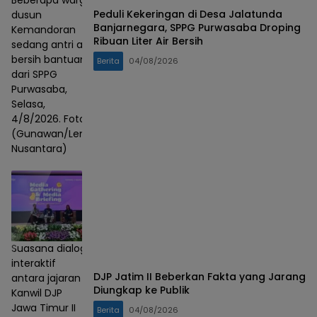
Beberapa warga
Peduli Kekeringan di Desa Jalatunda
dusun
Banjarnegara, SPPG Purwasaba Droping
Kemandoran
Ribuan Liter Air Bersih
sedang antri air
bersih bantuan
Berita
04/08/2026
dari SPPG
Purwasaba,
Selasa,
4/8/2026. Foto :
(Gunawan/Lensa
Nusantara)
Suasana dialog
interaktif
DJP Jatim II Beberkan Fakta yang Jarang
antara jajaran
Diungkap ke Publik
Kanwil DJP
Jawa Timur II
Berita
04/08/2026