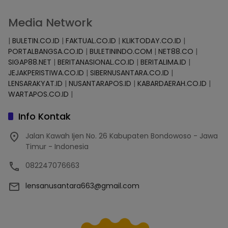
Media Network
|
BULETIN.CO.ID
|
FAKTUAL.CO.ID
|
KLIKTODAY.CO.ID
|
PORTALBANGSA.CO.ID
|
BULETININDO.COM
|
NET88.CO
|
SIGAP88.NET
|
BERITANASIONAL.CO.ID
|
BERITALIMA.ID
|
JEJAKPERISTIWA.CO.ID
|
SIBERNUSANTARA.CO.ID
|
LENSARAKYAT.ID
|
NUSANTARAPOS.ID
|
KABARDAERAH.CO.ID
|
WARTAPOS.CO.ID
|
Info Kontak
Jalan Kawah Ijen No. 26 Kabupaten Bondowoso - Jawa
Timur - Indonesia
082247076663
lensanusantara663@gmail.com