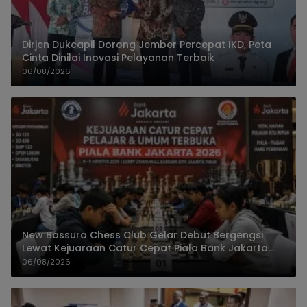
Dirjen Dukcapil Dorong Jember Percepat IKD, Peta
Cinta Dinilai Inovasi Pelayanan Terbaik
06/08/2026
New Bassura Chess Club Gelar Debut Bergengsi
Lewat Kejuaraan Catur Cepat Piala Bank Jakarta
2026
06/08/2026