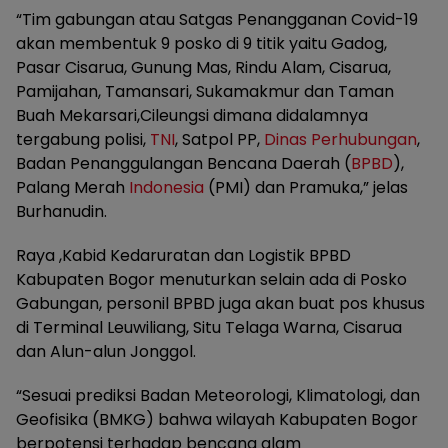
“Tim gabungan atau Satgas Penangganan Covid-19
akan membentuk 9 posko di 9 titik yaitu Gadog,
Pasar Cisarua, Gunung Mas, Rindu Alam, Cisarua,
Pamijahan, Tamansari, Sukamakmur dan Taman
Buah Mekarsari,Cileungsi dimana didalamnya
tergabung polisi,
TNI
, Satpol PP,
Dinas Perhubungan
,
Badan Penanggulangan Bencana Daerah (
BPBD
),
Palang Merah
Indonesia
(PMI) dan Pramuka,” jelas
Burhanudin.
Raya ,Kabid Kedaruratan dan Logistik BPBD
Kabupaten Bogor menuturkan selain ada di Posko
Gabungan, personil BPBD juga akan buat pos khusus
di Terminal Leuwiliang, Situ Telaga Warna, Cisarua
dan Alun-alun Jonggol.
“Sesuai prediksi Badan Meteorologi, Klimatologi, dan
Geofisika (BMKG) bahwa wilayah Kabupaten Bogor
berpotensi terhadap bencana alam