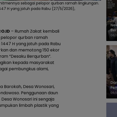
tmennya sebagai pelopor qurban ramah lingkungan.
1447 H yang jatuh pada Rabu (27/5/2026),
New
Ber
O.ID
– Rumah Zakat kembali
Cep
06/
pelopor qurban ramah
a 1447 H yang jatuh pada Rabu
rkan dan memotong 150 ekor
gram “Desaku Berqurban”.
bagikan kepada masyarakat
agai pembungkus alami,
Dan
nsia Barokah, Desa Wonosari,
Pem
ondowoso. Penggunaan daun
PP
06/
n Desa Wonosari ini sengaja
mpukan limbah plastik yang