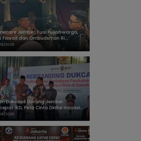
ecare Jember Tuai Pujian warga,
s Fawait dan Ombudsman RI
ksikan Layanan Kesehatan Rumah
08/2026
ien
jen Dukcapil Dorong Jember
cepat IKD, Peta Cinta Dinilai Inovasi
ayanan Terbaik
08/2026