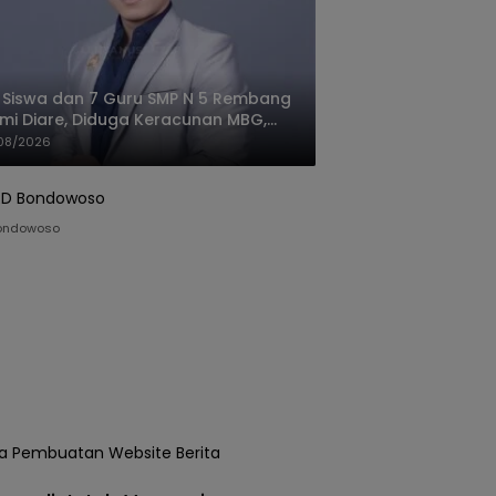
 Siswa dan 7 Guru SMP N 5 Rembang
mi Diare, Diduga Keracunan MBG,
gas: Harus Tanggung Jawab
08/2026
ondowoso