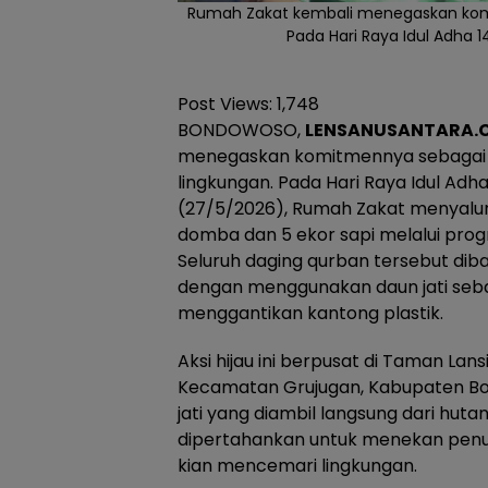
Rumah Zakat kembali menegaskan komi
Pada Hari Raya Idul Adha 
Post Views:
1,748
BONDOWOSO,
LENSANUSANTARA.C
menegaskan komitmennya sebagai 
lingkungan. Pada Hari Raya Idul Adh
(27/5/2026), Rumah Zakat menyalu
domba dan 5 ekor sapi melalui pro
Seluruh daging qurban tersebut di
dengan menggunakan daun jati seb
menggantikan kantong plastik.
​Aksi hijau ini berpusat di Taman La
Kecamatan Grujugan, Kabupaten B
jati yang diambil langsung dari huta
dipertahankan untuk menekan penu
kian mencemari lingkungan.