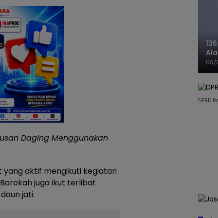
136
Ala
Ba
06/
DPRD B
gkusan Daging Menggunakan
 yang aktif mengikuti kegiatan
arokah juga ikut terlibat
un jati.