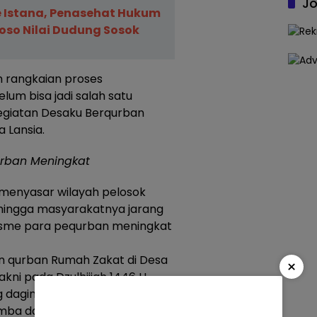
Jo
ke Istana, Penasehat Hukum
so Nilai Dudung Sosok
m rangkaian proses
um bisa jadi salah satu
giatan Desaku Berqurban
a Lansia.
urban Meningkat
 menyasar wilayah pelosok
ehingga masyarakatnya jarang
iasme para pequrban meningkat
n qurban Rumah Zakat di Desa
×
ni pada Dzulhijjah 1446 H
 dagingnya dibagikan pada
omba dan 5 Sapi yang