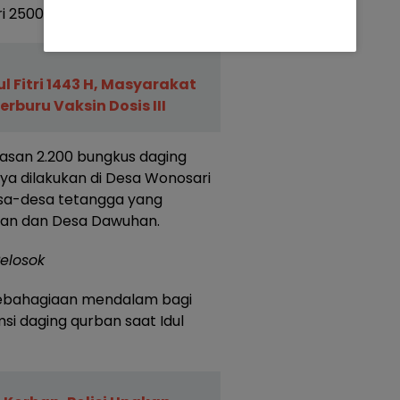
ri 2500 warga.
l Fitri 1443 H, Masyarakat
buru Vaksin Dosis III
asan 2.200 bungkus daging
nya dilakukan di Desa Wonosari
esa-desa tetangga yang
ran dan Desa Dawuhan.
elosok
ebahagiaan mendalam bagi
i daging qurban saat Idul