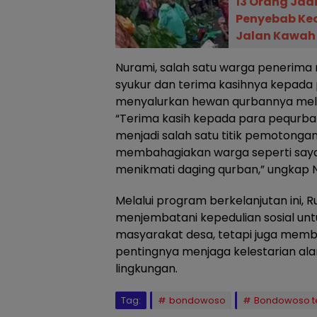
13 Orang Jadi
Penyebab Kec
Jalan Kawah
Nurami, salah satu warga penerim
syukur dan terima kasihnya kepada
menyalurkan hewan qurbannya mela
“Terima kasih kepada para pequrban.
menjadi salah satu titik pemotonga
membahagiakan warga seperti saya 
menikmati daging qurban,” ungkap N
Melalui program berkelanjutan ini, 
menjembatani kepedulian sosial u
masyarakat desa, tetapi juga memb
pentingnya menjaga kelestarian al
lingkungan.
Tag:
bondowoso
Bondowoso te