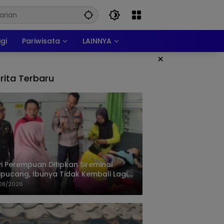
igi
Pariwisata
LAINNYA
×
rita Terbaru
i Perempuan Ditipkan Sireminal
ipucang, Ibunya Tidak Kembali Lagi,
isi Telusuri Keberadaan Orang Tua
08/2026