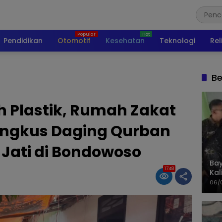
Pendidikan
Otomotif
Kesehatan
Teknologi
Rel
Be
 Plastik, Rumah Zakat
ungkus Daging Qurban
 Jati di Bondowoso
Bay
1748
Kal
Pol
06/