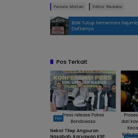
Penulis: Mistari
Editor: Redaksi
BGN Tutup Sementara Sejumlah
Daftarnya
Rumah Zakat
kembali
menegaskan
komitmennya
Pos Terkait
sebagai
pelopor
qurban
ramah
lingkungan.
Pada Hari
Raya Idul
Press release Polres
Proses
Polri
Adha 1447 H
Bondowoso
dari ka
yang jatuh
Kec
Nekat Tilep Angsuran
pada Rabu
Kabupa
Nasabah, Karyawan KSP
Organi