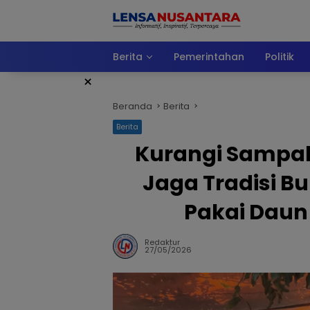
Langsung
ke
konten
Berita
Pemerintahan
Politik
×
Beranda
Berita
Berita
Kurangi Sampah
Jaga Tradisi B
Pakai Daun
Redaktur
27/05/2026