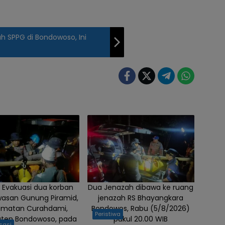
 SPPG di Bondowoso, Ini
 Evakuasi dua korban
Dua Jenazah dibawa ke ruang
wasan Gunung Piramid,
jenazah RS Bhayangkara
amatan Curahdami,
Bondowos, Rabu (5/8/2026)
Peristiwa
ten Bondowoso, pada
pukul 20.00 WIB
sasi