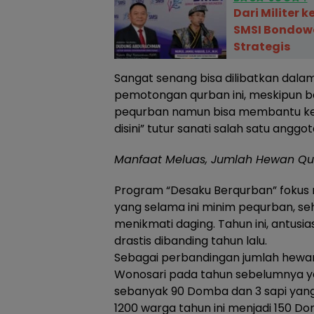
Dari Militer 
SMSI Bondowo
Strategis
Sangat senang bisa dilibatkan dala
pemotongan qurban ini, meskipun bel
pequrban namun bisa membantu ke
disini” tutur sanati salah satu anggot
​Manfaat Meluas, Jumlah Hewan Q
​Program “Desaku Berqurban” fokus
yang selama ini minim pequrban, s
menikmati daging. Tahun ini, antus
drastis dibanding tahun lalu.
​Sebagai perbandingan jumlah hewa
Wonosari pada tahun sebelumnya yak
sebanyak 90 Domba dan 3 sapi yang
1200 warga tahun ini menjadi 150 D