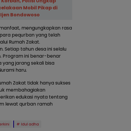
 Korban, Polisi Ungkap
elakaan Mobil Pikap di
 Ijen Bondowoso
a manfaat, mengungkapkan rasa
 para pequrban yang telah
lui Rumah Zakat.
 Setiap tahun desa ini selalu
n. Program ini benar-benar
yang jarang sekali bisa
urami haru.
Rumah Zakat tidak hanya sukses
ntuk membahagiakan
erikan edukasi nyata tentang
am lewat qurban ramah
rkini
Idul adha