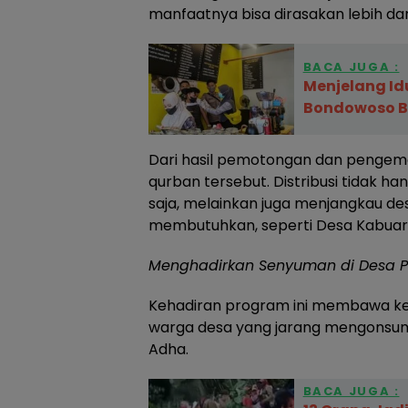
manfaatnya bisa dirasakan lebih da
BACA JUGA :
Menjelang Idu
Bondowoso Ber
Dari hasil pemotongan dan pengem
qurban tersebut. Distribusi tidak ha
saja, melainkan juga menjangkau d
membutuhkan, seperti Desa Kabua
Menghadirkan Senyuman di Desa P
Kehadiran program ini membawa k
warga desa yang jarang mengonsums
Adha.
BACA JUGA :