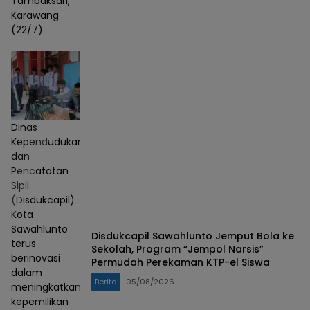
Tambaksari,
Karawang
(22/7)
Dinas
Kependudukan
dan
Pencatatan
Sipil
(Disdukcapil)
Kota
Sawahlunto
Disdukcapil Sawahlunto Jemput Bola ke
terus
Sekolah, Program “Jempol Narsis”
berinovasi
Permudah Perekaman KTP-el Siswa
dalam
Berita
05/08/2026
meningkatkan
kepemilikan