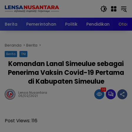
Langsung
ke
konten
Berita
Pemerintahan
Politik
Pendidikan
Otomo
Beranda
Berita
Berita
TNI
Komandan Lanal Simeulue sebagai
Penerima Vaksin Covid-19 Pertama
di Kabupaten Simeulue
116
Lensa Nusantara
05/02/2021
Post Views:
116