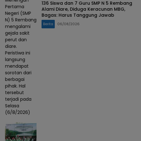
Menengah
136 Siswa dan 7 Guru SMP N 5 Rembang
Pertama
Alami Diare, Diduga Keracunan MBG,
Negeri (SMP
Bagas: Harus Tanggung Jawab
N) 5 Rembang
Berita
06/08/2026
mengalami
gejala sakit
perut dan
diare.
Peristiwa ini
langsung
mendapat
sorotan dari
berbagai
pihak. Hal
tersebut
terjadi pada
Selasa
(6/8/2026)