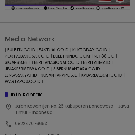
Media Network
|
BULETIN.CO.ID
|
FAKTUAL.CO.ID
|
KLIKTODAY.CO.ID
|
PORTALBANGSA.CO.ID
|
BULETININDO.COM
|
NET88.CO
|
SIGAP88.NET
|
BERITANASIONAL.CO.ID
|
BERITALIMA.ID
|
JEJAKPERISTIWA.CO.ID
|
SIBERNUSANTARA.CO.ID
|
LENSARAKYAT.ID
|
NUSANTARAPOS.ID
|
KABARDAERAH.CO.ID
|
WARTAPOS.CO.ID
|
Info Kontak
Jalan Kawah Ijen No. 26 Kabupaten Bondowoso - Jawa
Timur - Indonesia
082247076663