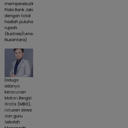
memperebutkan
Piala Bank Jakarta
dengan total
hadiah puluhan juta
rupiah.
(Ilustrasi/Lensa
Nusantara)
Diduga
adanya
keracunan
Makan Bergizi
Gratis (MBG),
ratusan siswa
dan guru
Sekolah