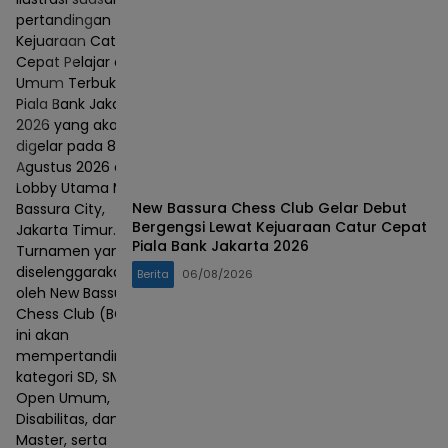
pertandingan
Kejuaraan Catur
Cepat Pelajar dan
Umum Terbuka
Piala Bank Jakarta
2026 yang akan
digelar pada 8–9
Agustus 2026 di
Lobby Utama Mall
New Bassura Chess Club Gelar Debut
Bassura City,
Bergengsi Lewat Kejuaraan Catur Cepat
Jakarta Timur.
Piala Bank Jakarta 2026
Turnamen yang
diselenggarakan
Berita
06/08/2026
oleh New Bassura
Chess Club (BCC)
ini akan
mempertandingkan
kategori SD, SMP,
Open Umum,
Disabilitas, dan
Master, serta