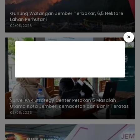
Gunung Watangan Jember Terbakar, 6,5 Hektare
Lahan Perhutani
09/08/2026
×
Survei PAR Strategy Center Petakan 5 Masalah
Utama Kota Jember, Kemacetan dan Banjir Teratas
08/08/2026