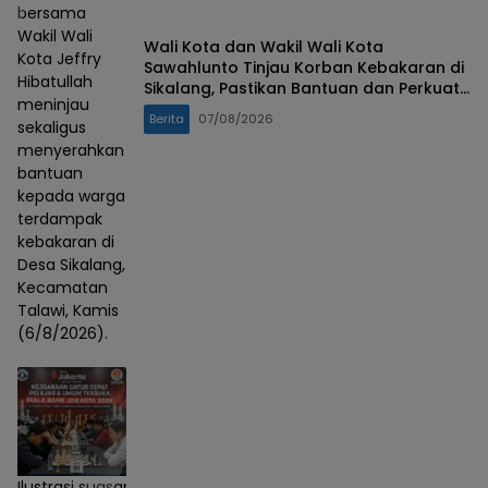
bersama
Wakil Wali
Wali Kota dan Wakil Wali Kota
Kota Jeffry
Sawahlunto Tinjau Korban Kebakaran di
Hibatullah
Sikalang, Pastikan Bantuan dan Perkuat
meninjau
Mitigasi Bencana
Berita
07/08/2026
sekaligus
menyerahkan
bantuan
kepada warga
terdampak
kebakaran di
Desa Sikalang,
Kecamatan
Talawi, Kamis
(6/8/2026).
Ilustrasi suasana