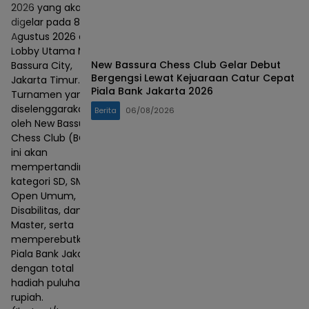
2026 yang akan
digelar pada 8–9
Agustus 2026 di
Lobby Utama Mall
New Bassura Chess Club Gelar Debut
Bassura City,
Bergengsi Lewat Kejuaraan Catur Cepat
Jakarta Timur.
Piala Bank Jakarta 2026
Turnamen yang
diselenggarakan
Berita
06/08/2026
oleh New Bassura
Chess Club (BCC)
ini akan
mempertandingkan
kategori SD, SMP,
Open Umum,
Disabilitas, dan
Master, serta
memperebutkan
Piala Bank Jakarta
dengan total
hadiah puluhan juta
rupiah.