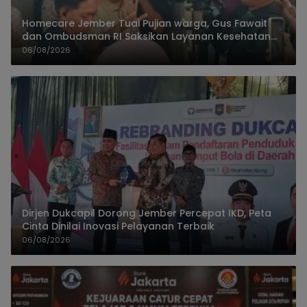
Homecare Jember Tuai Pujian warga, Gus Fawait
dan Ombudsman RI Saksikan Layanan Kesehatan
Rumah Pasien
06/08/2026
Dirjen Dukcapil Dorong Jember Percepat IKD, Peta
Cinta Dinilai Inovasi Pelayanan Terbaik
06/08/2026