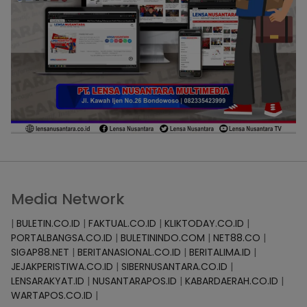
Media Network
|
BULETIN.CO.ID
|
FAKTUAL.CO.ID
|
KLIKTODAY.CO.ID
|
PORTALBANGSA.CO.ID
|
BULETININDO.COM
|
NET88.CO
|
SIGAP88.NET
|
BERITANASIONAL.CO.ID
|
BERITALIMA.ID
|
JEJAKPERISTIWA.CO.ID
|
SIBERNUSANTARA.CO.ID
|
LENSARAKYAT.ID
|
NUSANTARAPOS.ID
|
KABARDAERAH.CO.ID
|
WARTAPOS.CO.ID
|