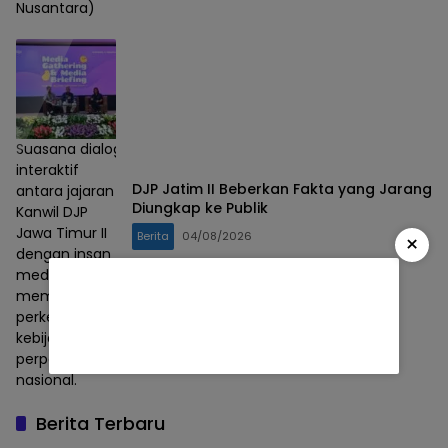
Nusantara)
Suasana dialog
interaktif
DJP Jatim II Beberkan Fakta yang Jarang
antara jajaran
Diungkap ke Publik
Kanwil DJP
Jawa Timur II
Berita
04/08/2026
×
dengan insan
media
membahas
perkembangan
kebijakan
perpajakan
nasional.
Berita Terbaru