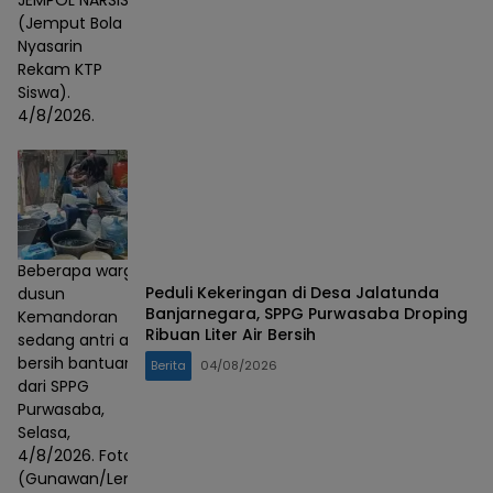
JEMPOL NARSIS
(Jemput Bola
Nyasarin
Rekam KTP
Siswa).
4/8/2026.
Beberapa warga
Peduli Kekeringan di Desa Jalatunda
dusun
Banjarnegara, SPPG Purwasaba Droping
Kemandoran
Ribuan Liter Air Bersih
sedang antri air
bersih bantuan
Berita
04/08/2026
dari SPPG
Purwasaba,
Selasa,
4/8/2026. Foto :
(Gunawan/Lensa