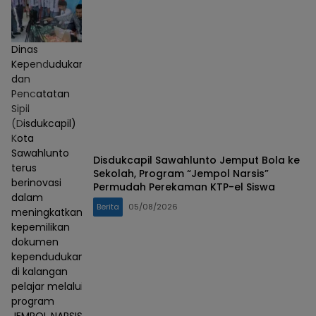
Dinas
Kependudukan
dan
Pencatatan
Sipil
(Disdukcapil)
Kota
Sawahlunto
Disdukcapil Sawahlunto Jemput Bola ke
terus
Sekolah, Program “Jempol Narsis”
berinovasi
Permudah Perekaman KTP-el Siswa
dalam
Berita
05/08/2026
meningkatkan
kepemilikan
dokumen
kependudukan
di kalangan
pelajar melalui
program