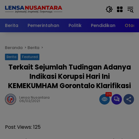
Langsung
ke
konten
Berita
Pemerintahan
Politik
Pendidikan
Otomo
Beranda
Berita
Berita
Featured
Terkait Sejumlah Tudingan Adanya
Indikasi Korupsi Hari Ini
KEMEKUMHAM Gorontalo Klarifikasi
125
Lensa Nusantara
06/02/2021
Post Views:
125