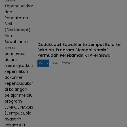
Dinas
Kependudukan
dan
Pencatatan
Sipil
(Disdukcapil)
Kota
Sawahlunto
Disdukcapil Sawahlunto Jemput Bola ke
terus
Sekolah, Program “Jempol Narsis”
berinovasi
Permudah Perekaman KTP-el Siswa
dalam
Berita
05/08/2026
meningkatkan
kepemilikan
dokumen
kependudukan
di kalangan
pelajar melalui
program
JEMPOL NARSIS
(Jemput Bola
Nyasarin
Rekam KTP