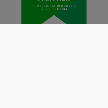
Redaksi
Pedoman Media Siber
Kode Etik Jurnalistik
Perlindungan Profesi Wartawan
Info Iklan
Disclaimer
Tentang Kami
Copyright @2019 by
LENSANUSANTARA.CO.ID
All Right
Reserved