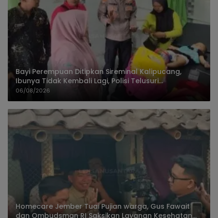
Bayi Perempuan Ditipkan Sireminal Kalipucang,
Ibunya Tidak Kembali Lagi, Polisi Telusuri
Keberadaan Orang Tua
06/08/2026
Homecare Jember Tuai Pujian warga, Gus Fawait
dan Ombudsman RI Saksikan Layanan Kesehatan