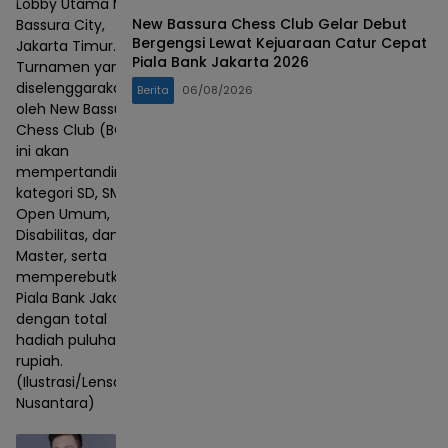
Lobby Utama Mall
New Bassura Chess Club Gelar Debut
Bassura City,
Bergengsi Lewat Kejuaraan Catur Cepat
Jakarta Timur.
Piala Bank Jakarta 2026
Turnamen yang
diselenggarakan
Berita
06/08/2026
oleh New Bassura
Chess Club (BCC)
ini akan
mempertandingkan
kategori SD, SMP,
Open Umum,
Disabilitas, dan
Master, serta
memperebutkan
Piala Bank Jakarta
dengan total
hadiah puluhan juta
rupiah.
(Ilustrasi/Lensa
Nusantara)