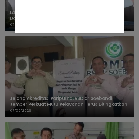
Layanan Adminduk Jember Berbenah, Gus Khozin
Dorong Penambahan Mesin Cetak e-KTP
07/08/2026
Jelang Akreditasi Paripurna, RSD dr Soebandi
Jember Perkuat Mutu Pelayanan Terus Ditingkatkan
07/08/2026