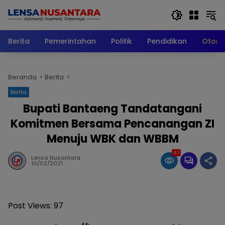
Langsung
ke
konten
Berita
Pemerintahan
Politik
Pendidikan
Otomo
Beranda
Berita
Berita
Bupati Bantaeng Tandatangani
Komitmen Bersama Pencanangan ZI
Menuju WBK dan WBBM
97
Lensa Nusantara
10/02/2021
Post Views:
97