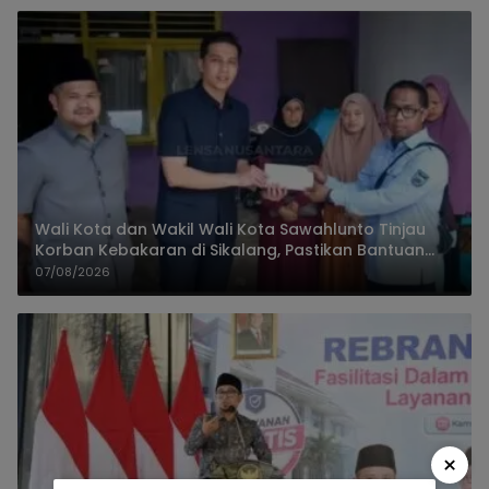
Wali Kota dan Wakil Wali Kota Sawahlunto Tinjau
Korban Kebakaran di Sikalang, Pastikan Bantuan
dan Perkuat Mitigasi Bencana
07/08/2026
×