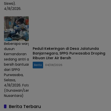
Siswa).
4/8/2026.
Beberapa warga
Peduli Kekeringan di Desa Jalatunda
dusun
Banjarnegara, SPPG Purwasaba Droping
Kemandoran
Ribuan Liter Air Bersih
sedang antri air
bersih bantuan
Berita
04/08/2026
dari SPPG
Purwasaba,
Selasa,
4/8/2026. Foto :
(Gunawan/Lensa
Nusantara)
Berita Terbaru