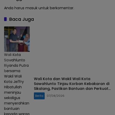
Anda harus
masuk
untuk berkomentar.
Baca Juga
Wali Kota
Sawahlunto
Riyanda Putra
bersama
Wakil Wali
Wali Kota dan Wakil Wali Kota
Kota Jeffry
Sawahlunto Tinjau Korban Kebakaran di
Hibatullah
Sikalang, Pastikan Bantuan dan Perkuat
meninjau
Mitigasi Bencana
Berita
07/08/2026
sekaligus
menyerahkan
bantuan
kepada warga