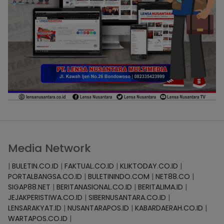
Media Network
|
BULETIN.CO.ID
|
FAKTUAL.CO.ID
|
KLIKTODAY.CO.ID
|
PORTALBANGSA.CO.ID
|
BULETININDO.COM
|
NET88.CO
|
SIGAP88.NET
|
BERITANASIONAL.CO.ID
|
BERITALIMA.ID
|
JEJAKPERISTIWA.CO.ID
|
SIBERNUSANTARA.CO.ID
|
LENSARAKYAT.ID
|
NUSANTARAPOS.ID
|
KABARDAERAH.CO.ID
|
WARTAPOS.CO.ID
|