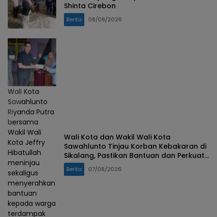
Shinta Cirebon
Berita
08/08/2026
Wali Kota
Sawahlunto
Riyanda Putra
bersama
Wakil Wali
Wali Kota dan Wakil Wali Kota
Kota Jeffry
Sawahlunto Tinjau Korban Kebakaran di
Hibatullah
Sikalang, Pastikan Bantuan dan Perkuat
meninjau
Mitigasi Bencana
Berita
07/08/2026
sekaligus
menyerahkan
bantuan
kepada warga
terdampak