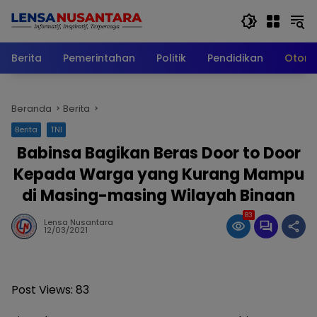
Langsung
ke
konten
Berita
Pemerintahan
Politik
Pendidikan
Otomo
Beranda
Berita
Berita
TNI
Babinsa Bagikan Beras Door to Door
Kepada Warga yang Kurang Mampu
di Masing-masing Wilayah Binaan
83
Lensa Nusantara
12/03/2021
Post Views:
83