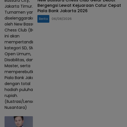
New Bassura Chess Club Gelar Debut
Bassura City,
Bergengsi Lewat Kejuaraan Catur Cepat
Jakarta Timur.
Piala Bank Jakarta 2026
Turnamen yang
diselenggarakan
Berita
06/08/2026
oleh New Bassura
Chess Club (BCC)
ini akan
mempertandingkan
kategori SD, SMP,
Open Umum,
Disabilitas, dan
Master, serta
memperebutkan
Piala Bank Jakarta
dengan total
hadiah puluhan juta
rupiah.
(Ilustrasi/Lensa
Nusantara)