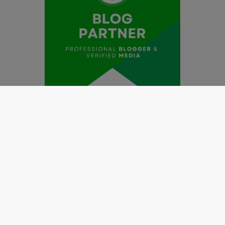
Redaksi
Pedoman Media Siber
Kode Etik Jurnalistik
Perlindungan Profesi Wartawan
Info Iklan