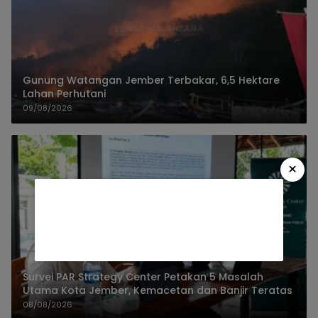
Gunung Watangan Jember Terbakar, 6,5 Hektare
Lahan Perhutani
09/08/2026
×
Survei PAR Strategy Center Petakan 5 Masalah
Utama Kota Jember, Kemacetan dan Banjir Teratas
08/08/2026