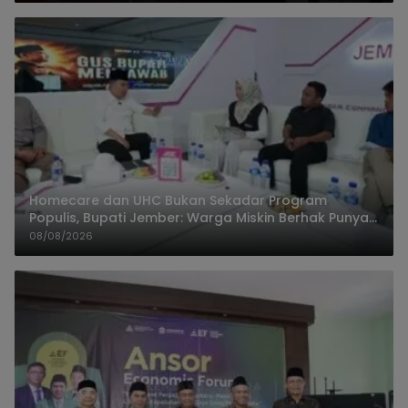
Homecare dan UHC Bukan Sekadar Program
Populis, Bupati Jember: Warga Miskin Berhak Punya
Akses Dokter Keluarga
08/08/2026