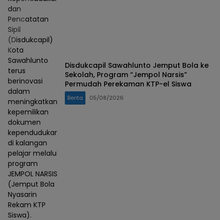
dan
Pencatatan
Sipil
(Disdukcapil)
Kota
Sawahlunto
Disdukcapil Sawahlunto Jemput Bola ke
terus
Sekolah, Program “Jempol Narsis”
berinovasi
Permudah Perekaman KTP-el Siswa
dalam
Berita
05/08/2026
meningkatkan
kepemilikan
dokumen
kependudukan
di kalangan
pelajar melalui
program
JEMPOL NARSIS
(Jemput Bola
Nyasarin
Rekam KTP
Siswa).