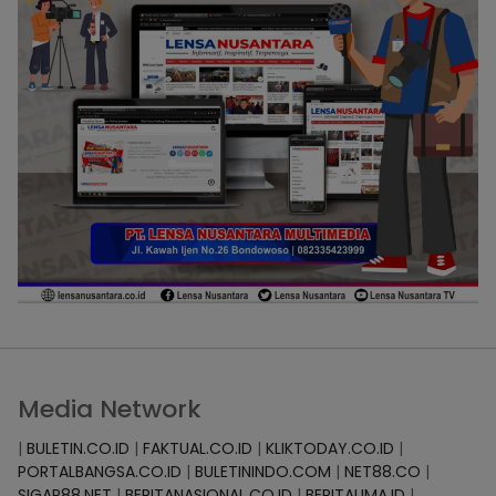
Media Network
|
BULETIN.CO.ID
|
FAKTUAL.CO.ID
|
KLIKTODAY.CO.ID
|
PORTALBANGSA.CO.ID
|
BULETININDO.COM
|
NET88.CO
|
SIGAP88.NET
|
BERITANASIONAL.CO.ID
|
BERITALIMA.ID
|