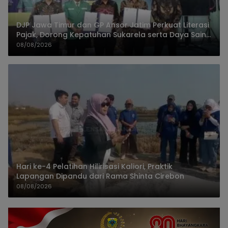
DJP Jawa Timur dan GP Ansor Jatim Perkuat Literasi
Pajak, Dorong Kepatuhan Sukarela serta Daya Saing
UMKM
08/08/2026
Hari ke-4 Pelatihan Hilirisasi Kaliori, Praktik
Lapangan Dipandu dari Rama Shinta Cirebon
08/08/2026