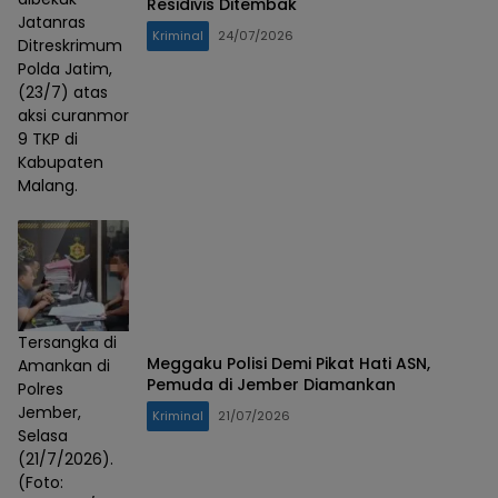
Residivis Ditembak
Jatanras
Kriminal
24/07/2026
Ditreskrimum
Polda Jatim,
(23/7) atas
aksi curanmor
9 TKP di
Kabupaten
Malang.
Tersangka di
Meggaku Polisi Demi Pikat Hati ASN,
Amankan di
Pemuda di Jember Diamankan
Polres
Jember,
Kriminal
21/07/2026
Selasa
(21/7/2026).
(Foto: