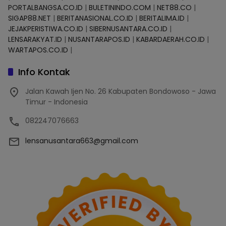
PORTALBANGSA.CO.ID
|
BULETININDO.COM
|
NET88.CO
|
SIGAP88.NET
|
BERITANASIONAL.CO.ID
|
BERITALIMA.ID
|
JEJAKPERISTIWA.CO.ID
|
SIBERNUSANTARA.CO.ID
|
LENSARAKYAT.ID
|
NUSANTARAPOS.ID
|
KABARDAERAH.CO.ID
|
WARTAPOS.CO.ID
|
Info Kontak
Jalan Kawah Ijen No. 26 Kabupaten Bondowoso - Jawa
Timur - Indonesia
082247076663
lensanusantara663@gmail.com