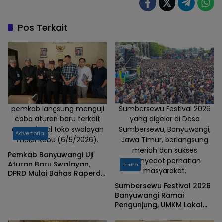
Pos Terkait
pemkab langsung menguji
Sumbersewu Festival 2026
coba aturan baru terkait
yang digelar di Desa
operasional toko swalayan
Sumbersewu, Banyuwangi,
Advertorial
mulai Rabu (6/5/2026).
Jawa Timur, berlangsung
meriah dan sukses
Pemkab Banyuwangi Uji
menyedot perhatian
Aturan Baru Swalayan,
Berita
masyarakat.
DPRD Mulai Bahas Raperda
Trantibumlinmas
Sumbersewu Festival 2026
Banyuwangi Ramai
Pengunjung, UMKM Lokal
Kebanjiran Rezeki