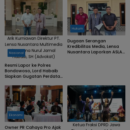
Hukum
Arik Kurniawan Direktur PT.
Dugaan Serangan
Lensa Nusantara Multimedia
Kredibilitas Media, Lensa
bersama Nurul Jamal
Nusantara Laporkan ASLAP
Nasional
Habaib, SH (Advokat)
SPPG Lojajar Bondowoso
Resmi Lapor ke Polres
Bondowoso, Lord Habaib
Siapkan Gugatan Perdata
hingga Tegaskan Akan
Bawa Kasus Ini ke Presiden
Ekonomi
Ketua Fraksi DPRD Jawa
Owner PR Cahaya Pro Ajak