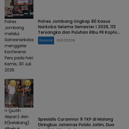
Polres Jombang Ungkap 80 Kasus
Polres
Narkoba Selama Semester I 2026, 113
Jombang
Tersangka dan Puluhan Ribu Pil Koplo
melalui
Diamankan
Satresnarkoba
Kriminal
31/07/2026
menggelar
Konferensi
Pers pada hari
Kamis, 30 Juli
2026
H (putih
depan) dan
Spesialis Curanmor 9 TKP di Malang
R(belakang)
Diringkus Jatanras Polda Jatim, Dua
dibekuk