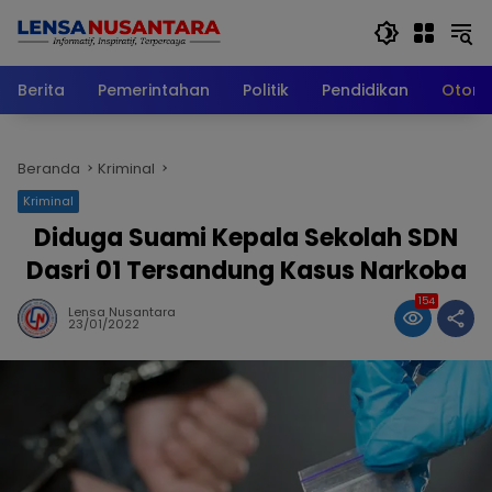
Langsung
ke
konten
Berita
Pemerintahan
Politik
Pendidikan
Otomo
Beranda
Kriminal
Kriminal
Diduga Suami Kepala Sekolah SDN
Dasri 01 Tersandung Kasus Narkoba
154
Lensa Nusantara
23/01/2022