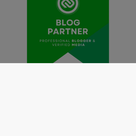
Redaksi
Pedoman Media Siber
Kode Etik Jurnalistik