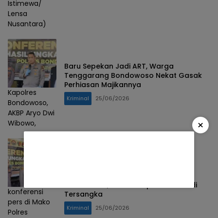
Istimewa/
Lensa
Nusantara)
Baru Sepekan Jadi ART, Warga
Tenggarang Bondowoso Nekat Gasak
Perhiasan Majikannya
Kapolres
Kriminal
25/06/2026
Bondowoso,
AKBP Aryo Dwi
×
Wibowo,
Kasus Pemukulan Perawat di
Bondowoso, Polisi Tetapkan ASN Jadi
konferensi
Tersangka
pers di Mako
Kriminal
25/06/2026
Polres