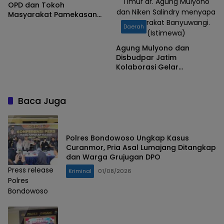
Timur dr. Agung Mulyono
OPD dan Tokoh
dan Niken Salindry menyapa
Masyarakat Pamekasan
masyarakat Banyuwangi.
Kompak Kawal Ekonomi
Daerah
(Istimewa)
Daerah
Agung Mulyono dan
Disbudpar Jatim
Kolaborasi Gelar
Campursari Mayangkara
di Banyuwangi
Baca Juga
Polres Bondowoso Ungkap Kasus
Curanmor, Pria Asal Lumajang Ditangkap
dan Warga Grujugan DPO
Press release
Kriminal
01/08/2026
Polres
Bondowoso