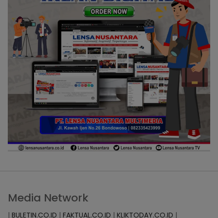
Media Network
|
BULETIN.CO.ID
|
FAKTUAL.CO.ID
|
KLIKTODAY.CO.ID
|