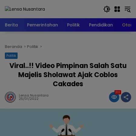
Langsung
ke
konten
Berita
Pemerintahan
Politik
Pendidikan
Otomo
Beranda
Politik
Politik
Viral..!! Video Pimpinan Salah Satu
Majelis Sholawat Ajak Coblos
Cakades
202
Lensa Nusantara
25/01/2022