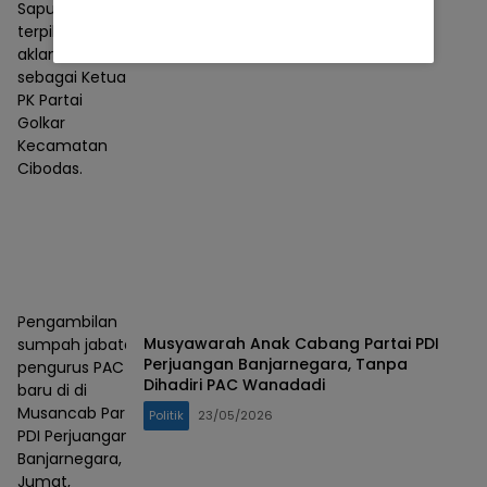
Saputra
terpilih secara
aklamasi
sebagai Ketua
PK Partai
Golkar
Kecamatan
Cibodas.
Pengambilan
Musyawarah Anak Cabang Partai PDI
sumpah jabatan
Perjuangan Banjarnegara, Tanpa
pengurus PAC
Dihadiri PAC Wanadadi
baru di di
Musancab Partai
Politik
23/05/2026
PDI Perjuangan
Banjarnegara,
Jumat,