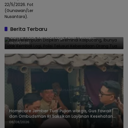
22/5/2026. Foto :
(Gunawan/Lensa
Nusantara).
Berita Terbaru
Bayi Perempuan Ditipkan Sireminal Kalipucang,
Ibunya Tidak Kembali Lagi, Polisi Telusuri
Keberadaan Orang Tua
06/08/2026
Homecare Jember Tuai Pujian warga, Gus Fawait
dan Ombudsman RI Saksikan Layanan Kesehatan
Rumah Pasien
06/08/2026
Dirjen Dukcapil Dorong Jember Percepat IKD, Peta