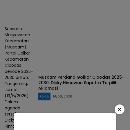
Suasana
Musyawarah
Kecamatan
(Muscam)
Partai Golkar
Kecamatan
Cibodas
periode 2025–
Muscam Perdana Golkar Cibodas 2025–
2030 di Kota
2030, Dicky Himawan Saputra Terpilih
Tangerang,
Aklamasi
Jumat
(13/6/2026).
Politik
14/06/2026
Dalam
×
agenda
tersebut,
Dicky
Himawan