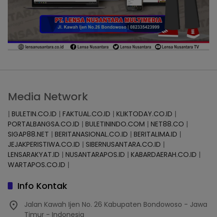
Media Network
|
BULETIN.CO.ID
|
FAKTUAL.CO.ID
|
KLIKTODAY.CO.ID
|
PORTALBANGSA.CO.ID
|
BULETININDO.COM
|
NET88.CO
|
SIGAP88.NET
|
BERITANASIONAL.CO.ID
|
BERITALIMA.ID
|
JEJAKPERISTIWA.CO.ID
|
SIBERNUSANTARA.CO.ID
|
LENSARAKYAT.ID
|
NUSANTARAPOS.ID
|
KABARDAERAH.CO.ID
|
WARTAPOS.CO.ID
|
Info Kontak
Jalan Kawah Ijen No. 26 Kabupaten Bondowoso - Jawa
Timur - Indonesia