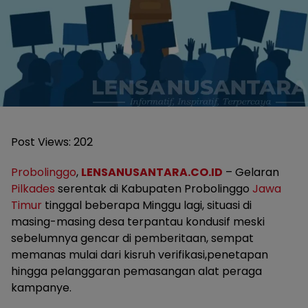
Post Views:
202
Probolinggo
,
LENSANUSANTARA.CO.ID
– Gelaran
Pilkades
serentak di Kabupaten Probolinggo
Jawa
Timur
tinggal beberapa Minggu lagi, situasi di
masing-masing desa terpantau kondusif meski
sebelumnya gencar di pemberitaan, sempat
memanas mulai dari kisruh verifikasi,penetapan
hingga pelanggaran pemasangan alat peraga
kampanye.