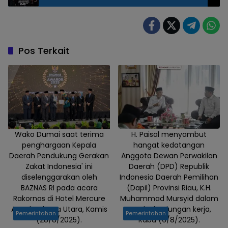
Pos Terkait
Wako Dumai saat terima
H. Paisal menyambut
penghargaan Kepala
hangat kedatangan
Daerah Pendukung Gerakan
Anggota Dewan Perwakilan
Zakat Indonesia' ini
Daerah (DPD) Republik
diselenggarakan oleh
Indonesia Daerah Pemilihan
BAZNAS RI pada acara
(Dapil) Provinsi Riau, K.H.
Rakornas di Hotel Mercure
Muhammad Mursyid dalam
Ancol, Jakarta Utara, Kamis
rangka kunjungan kerja,
Pemerintahan
Pemerintahan
(28/8/2025).
Rabu (6/8/2025).