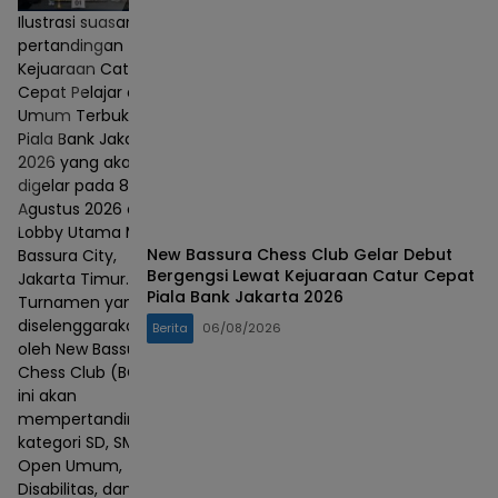
Ilustrasi suasana
pertandingan
Kejuaraan Catur
Cepat Pelajar dan
Umum Terbuka
Piala Bank Jakarta
2026 yang akan
digelar pada 8–9
Agustus 2026 di
Lobby Utama Mall
New Bassura Chess Club Gelar Debut
Bassura City,
Bergengsi Lewat Kejuaraan Catur Cepat
Jakarta Timur.
Piala Bank Jakarta 2026
Turnamen yang
diselenggarakan
Berita
06/08/2026
oleh New Bassura
Chess Club (BCC)
ini akan
mempertandingkan
kategori SD, SMP,
Open Umum,
Disabilitas, dan