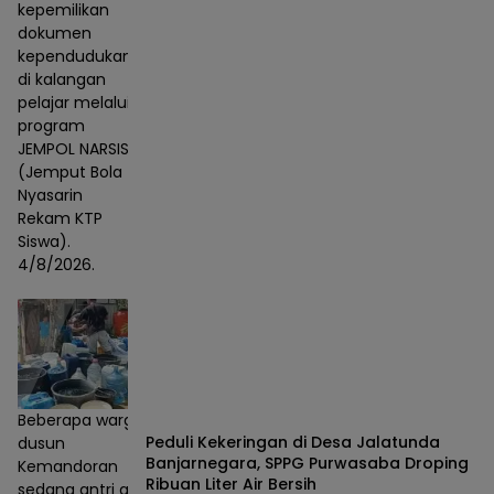
kepemilikan
dokumen
kependudukan
di kalangan
pelajar melalui
program
JEMPOL NARSIS
(Jemput Bola
Nyasarin
Rekam KTP
Siswa).
4/8/2026.
Beberapa warga
Peduli Kekeringan di Desa Jalatunda
dusun
Banjarnegara, SPPG Purwasaba Droping
Kemandoran
Ribuan Liter Air Bersih
sedang antri air