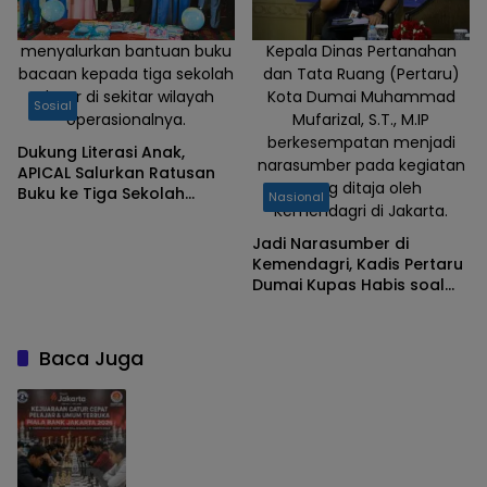
menyalurkan bantuan buku
Kepala Dinas Pertanahan
bacaan kepada tiga sekolah
dan Tata Ruang (Pertaru)
dasar di sekitar wilayah
Kota Dumai Muhammad
Sosial
operasionalnya.
Mufarizal, S.T., M.IP
berkesempatan menjadi
Dukung Literasi Anak,
narasumber pada kegiatan
APICAL Salurkan Ratusan
yang ditaja oleh
Buku ke Tiga Sekolah
Nasional
Kemendagri di Jakarta.
Dasar di Dumai
Jadi Narasumber di
Kemendagri, Kadis Pertaru
Dumai Kupas Habis soal
RDTR Digital untuk Daya
Saing Investasi Daerah
Baca Juga