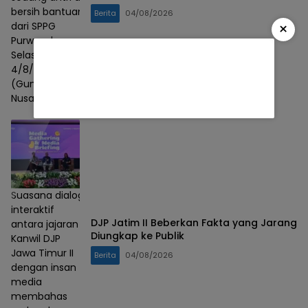
bersih bantuan
Berita
04/08/2026
×
dari SPPG
Purwasaba,
Selasa,
4/8/2026. Foto :
(Gunawan/Lensa
Nusantara)
Suasana dialog
interaktif
DJP Jatim II Beberkan Fakta yang Jarang
antara jajaran
Diungkap ke Publik
Kanwil DJP
Jawa Timur II
Berita
04/08/2026
dengan insan
media
membahas