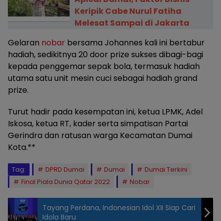
Keripik Cabe Nurul Fatiha
Melesat Sampai di Jakarta
Gelaran
nobar
bersama Johannes kali ini bertabur
hadiah, sedikitnya 20 door prize sukses dibagi-bagi
kepada penggemar sepak bola, termasuk hadiah
utama satu unit mesin cuci sebagai hadiah grand
prize.
Turut hadir pada kesempatan ini, ketua LPMK, Adel
Iskosa, ketua RT, kader serta simpatisan Partai
Gerindra dan ratusan warga Kecamatan Dumai
Kota.**
Tag:
DPRD Dumai
Dumai
Dumai Terkini
Final Piala Dunia Qatar 2022
Nobar
Tayang Perdana, Indonesian Idol XII Siap Cari
Idola Baru