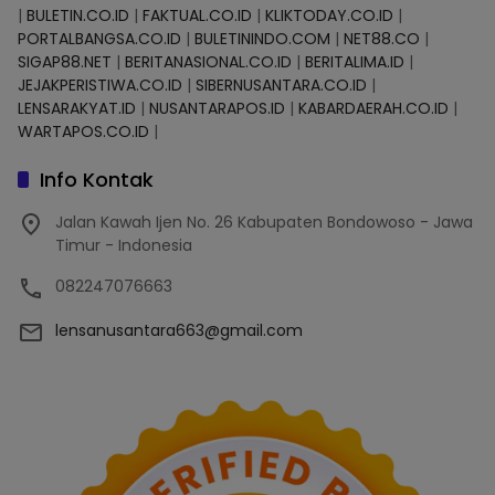
|
BULETIN.CO.ID
|
FAKTUAL.CO.ID
|
KLIKTODAY.CO.ID
|
PORTALBANGSA.CO.ID
|
BULETININDO.COM
|
NET88.CO
|
SIGAP88.NET
|
BERITANASIONAL.CO.ID
|
BERITALIMA.ID
|
JEJAKPERISTIWA.CO.ID
|
SIBERNUSANTARA.CO.ID
|
LENSARAKYAT.ID
|
NUSANTARAPOS.ID
|
KABARDAERAH.CO.ID
|
WARTAPOS.CO.ID
|
Info Kontak
Jalan Kawah Ijen No. 26 Kabupaten Bondowoso - Jawa
Timur - Indonesia
082247076663
lensanusantara663@gmail.com