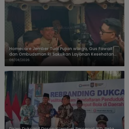
Homecare Jember Tuai Pujian warga, Gus Fawait
dan Ombudsman RI Saksikan Layanan Kesehatan
Rumah Pasien
06/08/2026
Dirjen Dukcapil Dorong Jember Percepat IKD, Peta