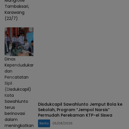
Mangrove
Tambaksari,
Karawang
(22/7)
Dinas
Kependudukan
dan
Pencatatan
Sipil
(Disdukcapil)
Kota
Sawahlunto
Disdukcapil Sawahlunto Jemput Bola ke
terus
Sekolah, Program “Jempol Narsis”
berinovasi
Permudah Perekaman KTP-el Siswa
dalam
Berita
05/08/2026
meningkatkan