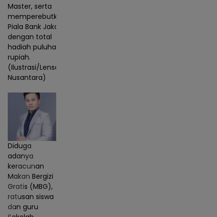
Master, serta
memperebutkan
Piala Bank Jakarta
dengan total
hadiah puluhan juta
rupiah.
(Ilustrasi/Lensa
Nusantara)
Diduga
adanya
keracunan
Makan Bergizi
Gratis (MBG),
ratusan siswa
dan guru