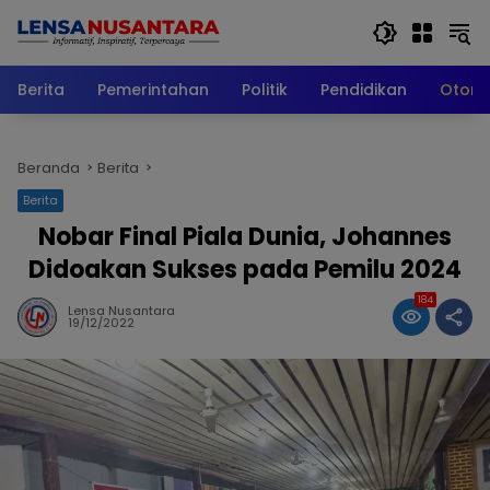
Langsung
ke
konten
Berita
Pemerintahan
Politik
Pendidikan
Otomo
Beranda
Berita
Berita
Nobar Final Piala Dunia, Johannes
Didoakan Sukses pada Pemilu 2024
184
Lensa Nusantara
19/12/2022