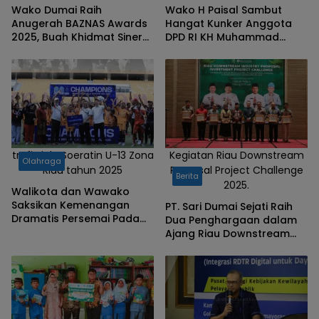
Wako Dumai Raih
Wako H Paisal Sambut
Anugerah BAZNAS Awards
Hangat Kunker Anggota
2025, Buah Khidmat Sinergi
DPD RI KH Muhammad
Pengelolaan Zakat Efektif
Mursyid, Perjuangkan
dan Berkelanjutan
Aspirasi Masyarakat untuk
Kemajuan Dumai Kota
Idaman
trofi Piala Soeratin U-13 Zona
Kegiatan Riau Downstream
Olahraga
Riau tahun 2025
Proposal Project Challenge
Berita
2025.
Walikota dan Wawako
Saksikan Kemenangan
PT. Sari Dumai Sejati Raih
Dramatis Persemai Pada
Dua Penghargaan dalam
Piala Soeratin U-13 Zona
Ajang Riau Downstream
Riau, Paisal : Anak Dumai
Proposal Project Challenge
punya bakat
2025