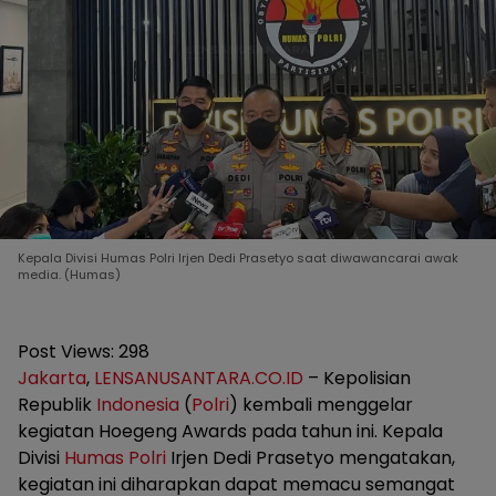
Kepala Divisi Humas Polri Irjen Dedi Prasetyo saat diwawancarai awak
media. (Humas)
Post Views:
298
Jakarta
,
LENSANUSANTARA.CO.ID
– Kepolisian
Republik
Indonesia
(
Polri
) kembali menggelar
kegiatan Hoegeng Awards pada tahun ini. Kepala
Divisi
Humas
Polri
Irjen Dedi Prasetyo mengatakan,
kegiatan ini diharapkan dapat memacu semangat