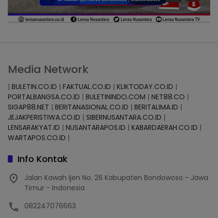
Media Network
|
BULETIN.CO.ID
|
FAKTUAL.CO.ID
|
KLIKTODAY.CO.ID
|
PORTALBANGSA.CO.ID
|
BULETININDO.COM
|
NET88.CO
|
SIGAP88.NET
|
BERITANASIONAL.CO.ID
|
BERITALIMA.ID
|
JEJAKPERISTIWA.CO.ID
|
SIBERNUSANTARA.CO.ID
|
LENSARAKYAT.ID
|
NUSANTARAPOS.ID
|
KABARDAERAH.CO.ID
|
WARTAPOS.CO.ID
|
Info Kontak
Jalan Kawah Ijen No. 26 Kabupaten Bondowoso - Jawa
Timur - Indonesia
082247076663