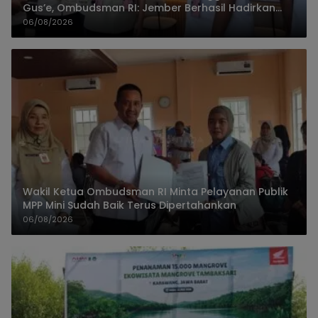
Gus’e, Ombudsman RI: Jember Berhasil Hadirkan
Layanan Kualitas
06/08/2026
Wakil Ketua Ombudsman RI Minta Pelayanan Publik
MPP Mini Sudah Baik Terus Dipertahankan
06/08/2026