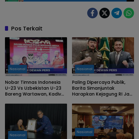
Pos Terkait
Nasional
Nasional
Nobar Timnas Indonesia
Paling Dipercaya Publik,
U-23 Vs Uzbekistan U-23
Barita Simanjuntak
Bareng Wartawan, Kadiv
Harapkan Kejagung RI Jadi
Humas Polri Bicara
Pioner
Persatuan Bangsa
Nasional
Nasional