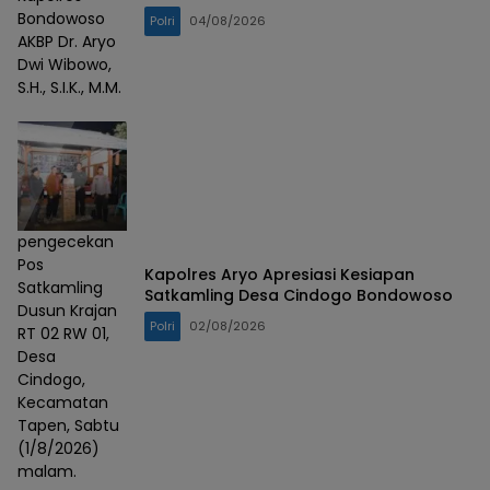
Bondowoso
Polri
04/08/2026
AKBP Dr. Aryo
Dwi Wibowo,
S.H., S.I.K., M.M.
pengecekan
Pos
Kapolres Aryo Apresiasi Kesiapan
Satkamling
Satkamling Desa Cindogo Bondowoso
Dusun Krajan
Polri
02/08/2026
RT 02 RW 01,
Desa
Cindogo,
Kecamatan
Tapen, Sabtu
(1/8/2026)
malam.