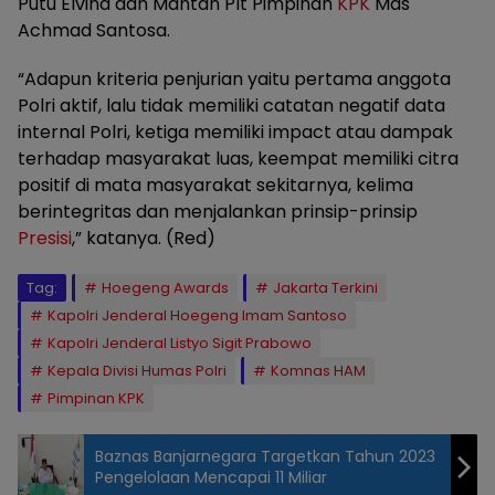
Putu Elvina dan Mantan Plt Pimpinan
KPK
Mas
Achmad Santosa.
“Adapun kriteria penjurian yaitu pertama anggota
Polri aktif, lalu tidak memiliki catatan negatif data
internal Polri, ketiga memiliki impact atau dampak
terhadap masyarakat luas, keempat memiliki citra
positif di mata masyarakat sekitarnya, kelima
berintegritas dan menjalankan prinsip-prinsip
Presisi
,” katanya. (Red)
Tag:
Hoegeng Awards
Jakarta Terkini
Kapolri Jenderal Hoegeng Imam Santoso
Kapolri Jenderal Listyo Sigit Prabowo
Kepala Divisi Humas Polri
Komnas HAM
Pimpinan KPK
Baznas Banjarnegara Targetkan Tahun 2023
Pengelolaan Mencapai 11 Miliar