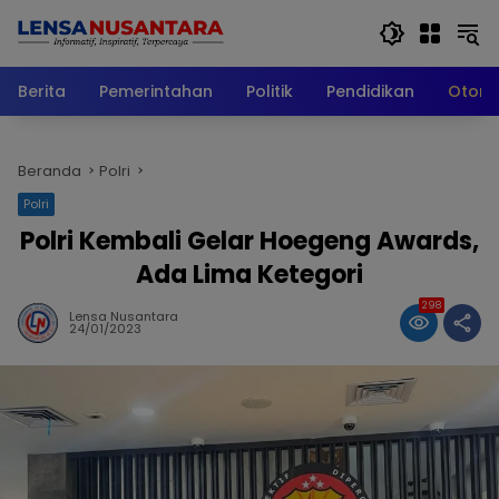
Langsung
ke
konten
Berita
Pemerintahan
Politik
Pendidikan
Otomo
Beranda
Polri
Polri
Polri Kembali Gelar Hoegeng Awards,
Ada Lima Ketegori
298
Lensa Nusantara
24/01/2023