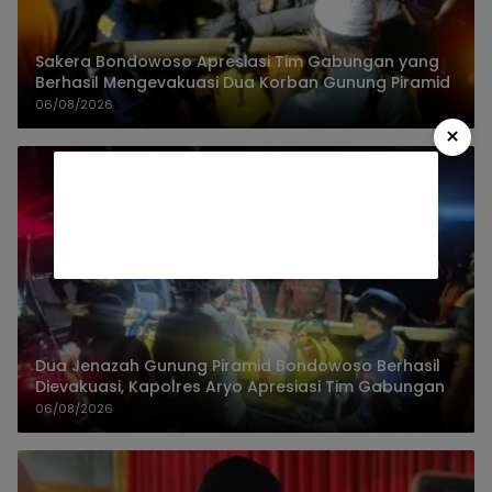
Sakera Bondowoso Apresiasi Tim Gabungan yang
Berhasil Mengevakuasi Dua Korban Gunung Piramid
06/08/2026
×
Dua Jenazah Gunung Piramid Bondowoso Berhasil
Dievakuasi, Kapolres Aryo Apresiasi Tim Gabungan
06/08/2026