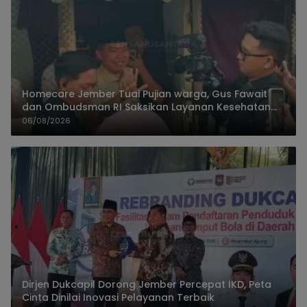
Homecare Jember Tuai Pujian warga, Gus Fawait
dan Ombudsman RI Saksikan Layanan Kesehatan
Rumah Pasien
06/08/2026
Dirjen Dukcapil Dorong Jember Percepat IKD, Peta
Cinta Dinilai Inovasi Pelayanan Terbaik