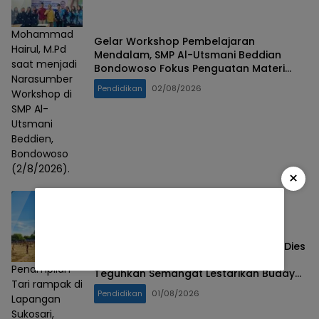
Mohammad
Gelar Workshop Pembelajaran
Hairul, M.Pd
Mendalam, SMP Al-Utsmani Beddian
saat menjadi
Bondowoso Fokus Penguatan Materi
Narasumber
Esensial
Pendidikan
02/08/2026
Workshop di
SMP Al-
Utsmani
Beddien,
Bondowoso
(2/8/2026).
×
SDN Sukosari 1 Bondowoso Rayakan Dies
Natalis 1 Abad dengan Tari Massal,
Penampilan
Teguhkan Semangat Lestarikan Budaya
Tari rampak di
Nusantara
Pendidikan
01/08/2026
Lapangan
Sukosari,