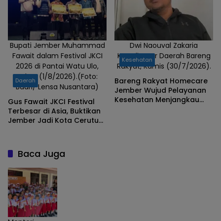
Bupati Jember Muhammad
Dwi Naouval Zakaria
Fawait dalam Festival JKCI
Koordinator Daerah Bareng
Kesehatan
2026 di Pantai Watu Ulo,
Rakyat, Kamis (30/7/2026).
Sabtu (1/8/2026).(Foto:
Bareng Rakyat Homecare
Daerah
Badri/ Lensa Nusantara)
Jember Wujud Pelayanan
Kesehatan Menjangkau
Gus Fawait JKCI Festival
Kelompok Rentan
Terbesar di Asia, Buktikan
Jember Jadi Kota Cerutu
Dunia
Baca Juga