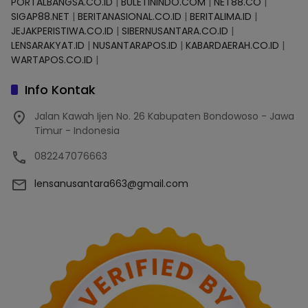
PORTALBANGSA.CO.ID
|
BULETININDO.COM
|
NET88.CO
|
SIGAP88.NET
|
BERITANASIONAL.CO.ID
|
BERITALIMA.ID
|
JEJAKPERISTIWA.CO.ID
|
SIBERNUSANTARA.CO.ID
|
LENSARAKYAT.ID
|
NUSANTARAPOS.ID
|
KABARDAERAH.CO.ID
|
WARTAPOS.CO.ID
|
Info Kontak
Jalan Kawah Ijen No. 26 Kabupaten Bondowoso - Jawa
Timur - Indonesia
082247076663
lensanusantara663@gmail.com