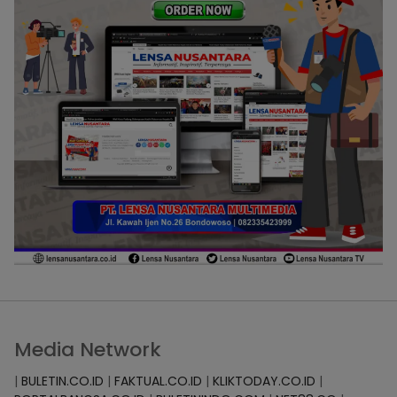
Media Network
|
BULETIN.CO.ID
|
FAKTUAL.CO.ID
|
KLIKTODAY.CO.ID
|