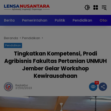
Langsung
ke
konten
Berita
Pemerintahan
Politik
Pendidikan
Otomo
Beranda
Pendidikan
Pendidikan
Tingkatkan Kompetensi, Prodi
Agribisnis Fakultas Pertanian UNMUH
Jember Gelar Workshop
Kewirausahaan
181
Redaktur
27/03/2023