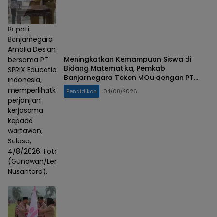
Bupati
Banjarnegara
Amalia Desiana
Meningkatkan Kemampuan Siswa di
bersama PT
Bidang Matematika, Pemkab
SPRIX Education
Banjarnegara Teken MOu dengan PT
Indonesia,
SPRIX Asal Jepang
memperlihatkan
Pendidikan
04/08/2026
perjanjian
kerjasama
kepada
wartawan,
Selasa,
4/8/2026. Foto :
(Gunawan/Lensa
Nusantara).