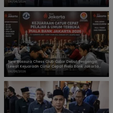
06/08/2026
New Bassura Chess Club Gelar Debut Bergengsi
Lewat Kejuaraan Catur Cepat Piala Bank Jakarta
2026
06/08/2026