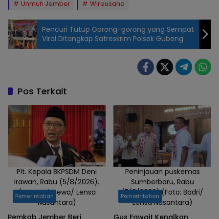
Unmuh Jember
Wirausaha
Pencuri Tutup Gorong-gorong yang Sempat
Viral Ditangkap Satreskrim Polsek Gubeng
Pos Terkait
Plt. Kepala BKPSDM Deni
Peninjauan puskemas
Irawan, Rabu (5/8/2026).
Sumberbaru, Rabu
(Foto: Istimewa/ Lensa
(5/8/2026).(Foto: Badri/
Pemerintahan
Pemerintahan
Nusantara)
Lensa Nusantara)
Pemkab Jember Beri
Gus Fawait Kenalkan