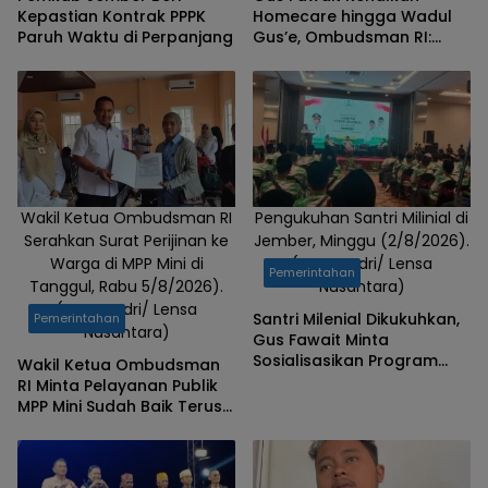
Kepastian Kontrak PPPK
Homecare hingga Wadul
Paruh Waktu di Perpanjang
Gus’e, Ombudsman RI:
Jember Berhasil Hadirkan
Layanan Kualitas
Wakil Ketua Ombudsman RI
Pengukuhan Santri Milinial di
Serahkan Surat Perijinan ke
Jember, Minggu (2/8/2026).
Warga di MPP Mini di
(Foto: Badri/ Lensa
Pemerintahan
Tanggul, Rabu 5/8/2026).
Nusantara)
(Foto: Badri/ Lensa
Santri Milenial Dikukuhkan,
Pemerintahan
Nusantara)
Gus Fawait Minta
Sosialisasikan Program
Wakil Ketua Ombudsman
Pemkab Jember
RI Minta Pelayanan Publik
MPP Mini Sudah Baik Terus
Dipertahankan