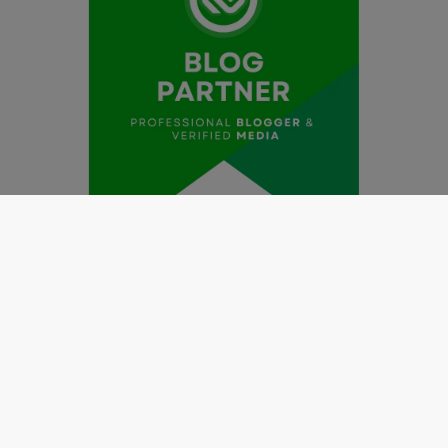
Redaksi
Pedoman Media Siber
Kode Etik Jurnalistik