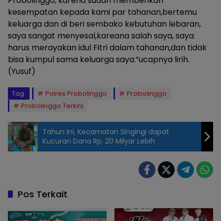
Probolinggo, karena sudah memberikan
kesempatan kepada kami par tahanan,bertemu
keluarga dan di beri sembako kebutuhan lebaran,
saya sangat menyesal,kareana salah saya, saya
harus merayakan idul Fitri dalam tahanan,dan tidak
bisa kumpul sama keluarga saya.”ucapnya lirih.
(Yusuf)
Tag:
Polres Probolinggo
Probolinggo
Probolinggo Terkini
Tahun Ini, Kecamatan Singingi dapat
Kucuran Dana Rp. 20 Milyar Lebih
Pos Terkait