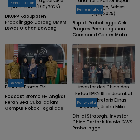
pembayaran digital QRIS
di lantai 2 Kantor Bupati
Pemerintahan
pada Rabu (1/10/2025).
Probolinggo, Selasa
Pemerintahan
(2/9/2025).
DKUPP Kabupaten
Probolinggo Dorong UMKM
Bupati Probolinggo Cek
Lewat Olahan Bawang
Progres Pembangunan
Merah
Command Center Mata
Prabulinggih
Daerah
Podcast Bromo FM
investor dari China dan
Ketua BPKN RI ini disambut
Podcast Bromo FM Angkat
oleh Sekretaris Dinas
Peran Bea Cukai dalam
Pariwisata
Koperasi, Usaha Mikro,
Gempur Rokok Ilegal dan
MPPBKC
Dinilai Strategis, Investor
China Tertarik Kelola GWS
Probolinggo