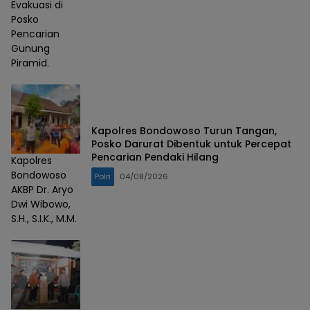
Evakuasi di
Posko
Pencarian
Gunung
Piramid.
Kapolres Bondowoso Turun Tangan,
Posko Darurat Dibentuk untuk Percepat
Pencarian Pendaki Hilang
Kapolres
Bondowoso
Polri
04/08/2026
AKBP Dr. Aryo
Dwi Wibowo,
S.H., S.I.K., M.M.