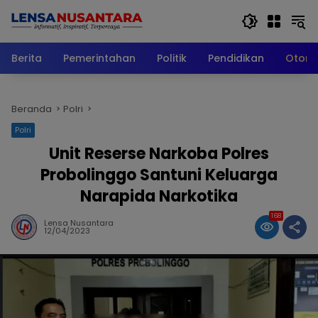
Langsung
ke
konten
Berita
Pemerintahan
Politik
Pendidikan
Otomo
Beranda
Polri
Polri
Unit Reserse Narkoba Polres
Probolinggo Santuni Keluarga
Narapida Narkotika
168
Lensa Nusantara
12/04/2023