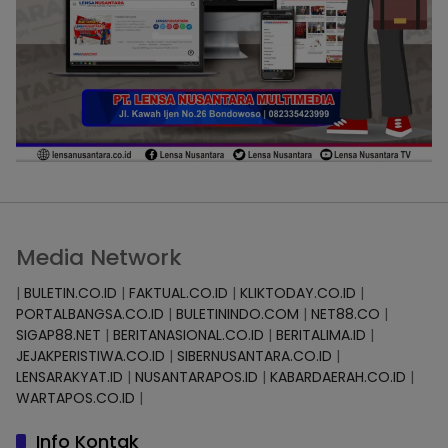
Media Network
|
BULETIN.CO.ID
|
FAKTUAL.CO.ID
|
KLIKTODAY.CO.ID
|
PORTALBANGSA.CO.ID
|
BULETININDO.COM
|
NET88.CO
|
SIGAP88.NET
|
BERITANASIONAL.CO.ID
|
BERITALIMA.ID
|
JEJAKPERISTIWA.CO.ID
|
SIBERNUSANTARA.CO.ID
|
LENSARAKYAT.ID
|
NUSANTARAPOS.ID
|
KABARDAERAH.CO.ID
|
WARTAPOS.CO.ID
|
Info Kontak