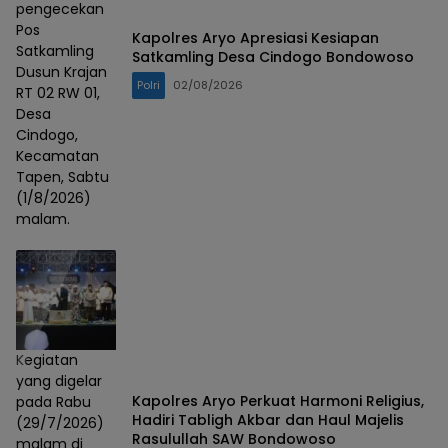
pengecekan
Pos
Kapolres Aryo Apresiasi Kesiapan
Satkamling
Satkamling Desa Cindogo Bondowoso
Dusun Krajan
Polri
02/08/2026
RT 02 RW 01,
Desa
Cindogo,
Kecamatan
Tapen, Sabtu
(1/8/2026)
malam.
Kegiatan
yang digelar
Kapolres Aryo Perkuat Harmoni Religius,
pada Rabu
Hadiri Tabligh Akbar dan Haul Majelis
(29/7/2026)
Rasulullah SAW Bondowoso
malam di