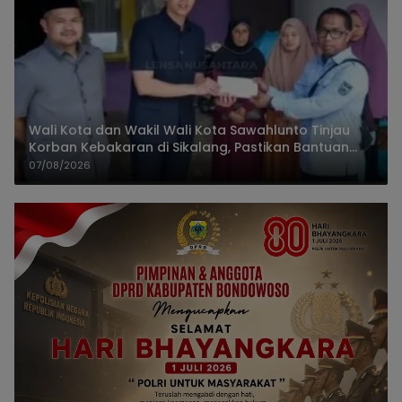
Wali Kota dan Wakil Wali Kota Sawahlunto Tinjau
Korban Kebakaran di Sikalang, Pastikan Bantuan
dan Perkuat Mitigasi Bencana
07/08/2026