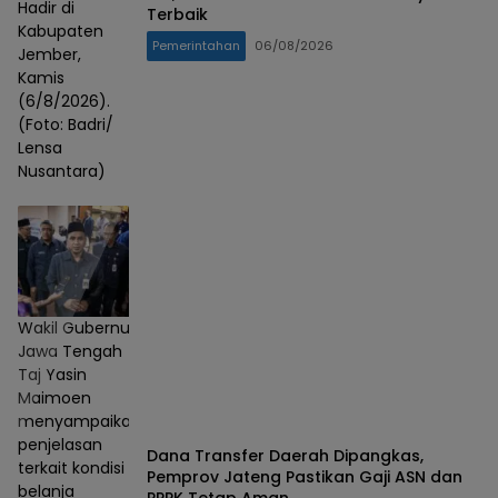
Hadir di
Terbaik
Kabupaten
Pemerintahan
06/08/2026
Jember,
Kamis
(6/8/2026).
(Foto: Badri/
Lensa
Nusantara)
Wakil Gubernur
Jawa Tengah
Taj Yasin
Maimoen
menyampaikan
penjelasan
Dana Transfer Daerah Dipangkas,
terkait kondisi
Pemprov Jateng Pastikan Gaji ASN dan
belanja
PPPK Tetap Aman