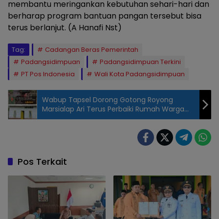
membantu meringankan kebutuhan sehari-hari dan
berharap program bantuan pangan tersebut bisa
terus berlanjut. (A Hanafi Nst)
Tag:
Cadangan Beras Pemerintah
Padangsidimpuan
Padangsidimpuan Terkini
PT Pos Indonesia
Wali Kota Padangsidimpuan
Wabup Tapsel Dorong Gotong Royong
Marsialap Ari Terus Perbaiki Rumah Warga
Prasejahtera
Pos Terkait