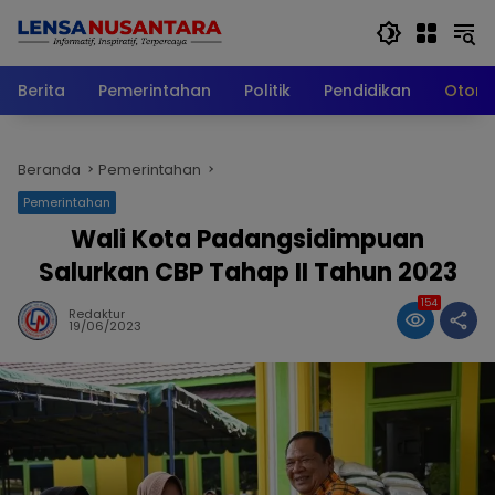
Langsung
ke
konten
Berita
Pemerintahan
Politik
Pendidikan
Otomo
Beranda
Pemerintahan
Pemerintahan
Wali Kota Padangsidimpuan
Salurkan CBP Tahap II Tahun 2023
154
Redaktur
19/06/2023