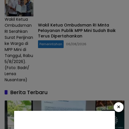
Wakil Ketua
Wakil Ketua Ombudsman RI Minta
Ombudsman
Pelayanan Publik MPP Mini Sudah Baik
RI Serahkan
Terus Dipertahankan
Surat Perijinan
ke Warga di
Pemerintahan
06/08/2026
MPP Mini di
Tanggul, Rabu
5/8/2026).
(Foto: Badri/
Lensa
Nusantara)
Berita Terbaru
×