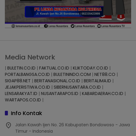
Media Network
|
BULETIN.CO.ID
|
FAKTUAL.CO.ID
|
KLIKTODAY.CO.ID
|
PORTALBANGSA.CO.ID
|
BULETININDO.COM
|
NET88.CO
|
SIGAP88.NET
|
BERITANASIONAL.CO.ID
|
BERITALIMA.ID
|
JEJAKPERISTIWA.CO.ID
|
SIBERNUSANTARA.CO.ID
|
LENSARAKYAT.ID
|
NUSANTARAPOS.ID
|
KABARDAERAH.CO.ID
|
WARTAPOS.CO.ID
|
Info Kontak
Jalan Kawah Ijen No. 26 Kabupaten Bondowoso - Jawa
Timur - Indonesia