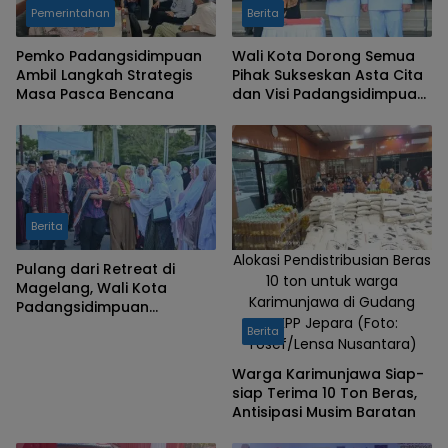
Pemerintahan
Berita
Pemko Padangsidimpuan
Wali Kota Dorong Semua
Ambil Langkah Strategis
Pihak Sukseskan Asta Cita
Masa Pasca Bencana
dan Visi Padangsidimpuan
“MANTAP”
Berita
Alokasi Pendistribusian Beras
Pulang dari Retreat di
10 ton untuk warga
Magelang, Wali Kota
Karimunjawa di Gudang
Padangsidimpuan
DKPP Jepara (Foto:
Disambut Haru Warga
Berita
Yosef/Lensa Nusantara)
Tanobato
Warga Karimunjawa Siap-
siap Terima 10 Ton Beras,
Antisipasi Musim Baratan