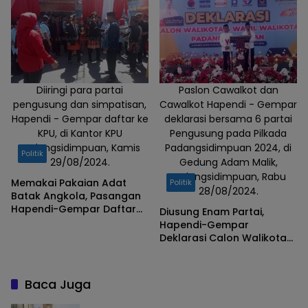
Diiringi para partai
Paslon Cawalkot dan
pengusung dan simpatisan,
Cawalkot Hapendi - Gempar
Hapendi - Gempar daftar ke
deklarasi bersama 6 partai
KPU, di Kantor KPU
Pengusung pada Pilkada
Padangsidimpuan, Kamis
Padangsidimpuan 2024, di
Politik
29/08/2024.
Gedung Adam Malik,
Padangsidimpuan, Rabu
Memakai Pakaian Adat
Politik
28/08/2024.
Batak Angkola, Pasangan
Hapendi-Gempar Daftar
Diusung Enam Partai,
ke KPU Kota
Hapendi-Gempar
Padangsidimpuan
Deklarasi Calon Walikota
dan Wakil Walikota Pilkada
Padangsidimpuan 2024
Baca Juga