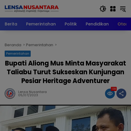
Langsung
ke
konten
Berita
Pemerintahan
Politik
Pendidikan
Otomo
Beranda
Pemerintahan
Pemerintahan
Bupati Aliong Mus Minta Masyarakat
Taliabu Turut Sukseskan Kunjungan
Pesiar Heritage Adventurer
138
Lensa Nusantara
05/07/2023