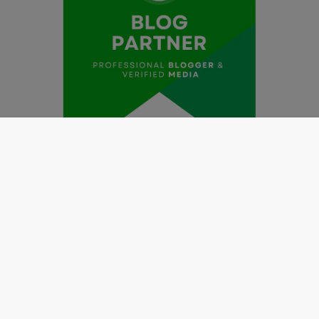
Redaksi
Pedoman Media Siber
Kode Etik Jurnalistik
Perlindungan Profesi Wartawan
Info Iklan