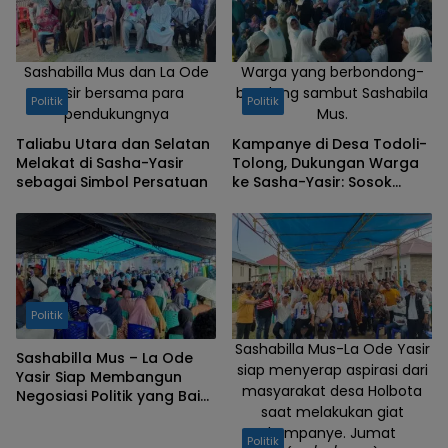
Sashabilla Mus dan La Ode
Warga yang berbondong-
Yasir bersama para
bondong sambut Sashabila
Politik
Politik
pendukungnya
Mus.
Taliabu Utara dan Selatan
Kampanye di Desa Todoli-
Melakat di Sasha-Yasir
Tolong, Dukungan Warga
sebagai Simbol Persatuan
ke Sasha-Yasir: Sosok
yang Layak Pemimpin
Taliabu
Politik
Sashabilla Mus-La Ode Yasir
Sashabilla Mus – La Ode
siap menyerap aspirasi dari
Yasir Siap Membangun
masyarakat desa Holbota
Negosiasi Politik yang Baik
saat melakukan giat
untuk Perubahan Taliabu
kampanye. Jumat
Politik