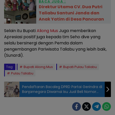
BACA JUGA :
Direktur Utama CV. Dua Putri
Taliabu Santuni Janda dan
Anak Yatim di Desa Pancuran
Selain itu Bupati
Aliong Mus
Juga memberikan
Apresiasi positif juga kepada tim Seho dive yang
selalu bersinergi dengan Pemda dalam
pengembangan Pariwisata Taliabu yang lebih baik,
(Sunardi).
Tag:
Bupati Aliong Mus
Bupati Pulau Taliabu
Pulau Taliabu
Pendaftaran Bacaleg DPRD Partai Gerindra di
Banjarnegara Diwarnai Isu Jual Beli Nomor
Urut, Berikut Faktanya