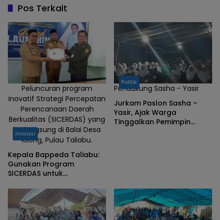
Pos Terkait
Politik
Peluncuran program
Pendukung Sasha - Yasir
inovatif Strategi Percepatan
Jurkam Paslon Sasha –
Perencanaan Daerah
Yasir, Ajak Warga
Berkualitas (SICERDAS) yang
Tinggalkan Pemimpin
berlangsung di Balai Desa
Punya Rekam Jejak Buruk
Inovasi
Kilong, Pulau Taliabu.
Kepala Bappeda Taliabu:
Gunakan Program
SICERDAS untuk
Memudahkan Seluruh
Akses Informasi Publik