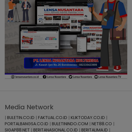
Media Network
|
BULETIN.CO.ID
|
FAKTUAL.CO.ID
|
KLIKTODAY.CO.ID
|
PORTALBANGSA.CO.ID
|
BULETININDO.COM
|
NET88.CO
|
SIGAP88.NET
|
BERITANASIONAL.CO.ID
|
BERITALIMA.ID
|