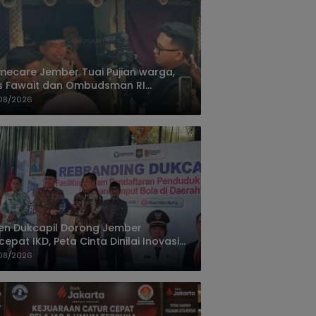
ecare Jember Tuai Pujian warga,
s Fawait dan Ombudsman RI
ksikan Layanan Kesehatan Rumah
08/2026
ien
jen Dukcapil Dorong Jember
cepat IKD, Peta Cinta Dinilai Inovasi
ayanan Terbaik
08/2026