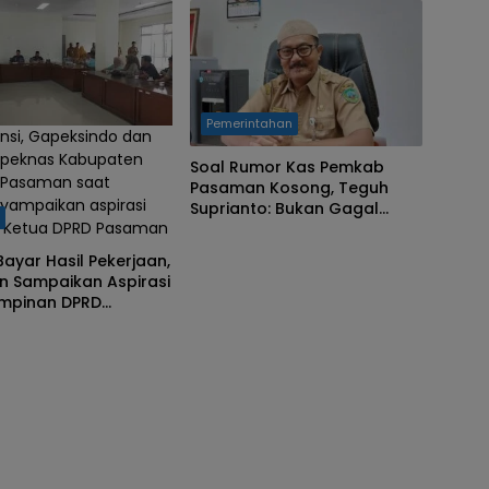
Pemerintahan
nsi, Gapeksindo dan
peknas Kabupaten
Soal Rumor Kas Pemkab
Pasaman saat
Pasaman Kosong, Teguh
ampaikan aspirasi
Suprianto: Bukan Gagal
h
 Ketua DPRD Pasaman
Bayar, Melainkan Tertunda
Dibayarkan
ayar Hasil Pekerjaan,
n Sampaikan Aspirasi
impinan DPRD
an