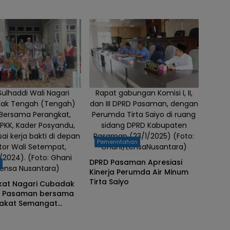
 Sulhaddi Wali Nagari
Rapat gabungan Komisi I, II,
ak Tengah (Tengah)
dan III DPRD Pasaman, dengan
 Bersama Perangkat,
Perumda Tirta Saiyo di ruang
PKK, Kader Posyandu,
sidang DPRD Kabupaten
sai kerja bakti di depan
Pasaman (23/1/2025) (Foto:
Pemerintahan
tor Wali Setempat,
Ghani/LensaNusantara)
/2024). (Foto: Ghani
DPRD Pasaman Apresiasi
h
Lensa Nusantara)
Kinerja Perumda Air Minum
Tirta Saiyo
kat Nagari Cubadak
 Pasaman bersama
akat Semangat
 Royong