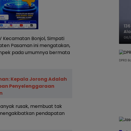
136
Ala
Ba
 V Kecamatan Bonjol, Simpati
06/
ten Pasaman ini mengatakan,
ampek pada umumnya bermata
DPRD B
an: Kepala Jorong Adalah
pan Penyelenggaraan
n
t banyak rusak, membuat tak
 mengakibatkan pendapatan