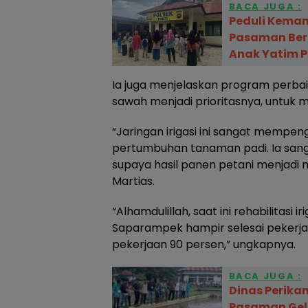
BACA JUGA :
Peduli Keman
Pasaman Ber
Anak Yatim P
Ia juga menjelaskan program perbaika
sawah menjadi prioritasnya, untuk 
“Jaringan irigasi ini sangat mempeng
pertumbuhan tanaman padi. Ia sanga
supaya hasil panen petani menjadi 
Martias.
“Alhamdulillah, saat ini rehabilitasi i
Saparampek hampir selesai pekerj
pekerjaan 90 persen,” ungkapnya.
BACA JUGA :
Dinas Perik
Pasaman Gela