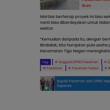
Ikan
Martias berharap proyek ini bisa sel
nanti bisa diberdayakan untuk bida
sekitar.
“Kemudian daripada itu, dengan berfu
Bindaliak, kita harapkan pula usaha 
Kecamatan Tigo Nagari meningkatka
Tag:
Anggota DPRD Pasaman
D
Pasaman
Pasaman Terkini
R
Bupati Pasaman dan DPRD Sep
Raperda