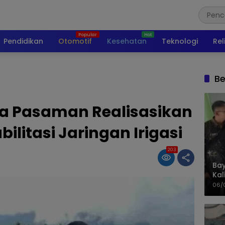
Pendidikan
Otomotif
Kesehatan
Teknologi
Rel
Be
dra Pasaman Realisasikan
ilitasi Jaringan Irigasi
203
Bay
Kal
Pol
06/