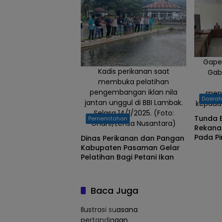
Gape
Kadis perikanan saat
Gab
membuka pelatihan
pengembangan iklan nila
meny
Daera
jantan unggul di BBI Lambak.
kepada
Selasa 14/1/2025. (Foto:
Tunda B
Pemerintahan
Ghani/Lensa Nusantara)
Rekana
Pada P
Dinas Perikanan dan Pangan
Pasam
Kabupaten Pasaman Gelar
Pelatihan Bagi Petani Ikan
Baca Juga
Ilustrasi suasana
pertandingan