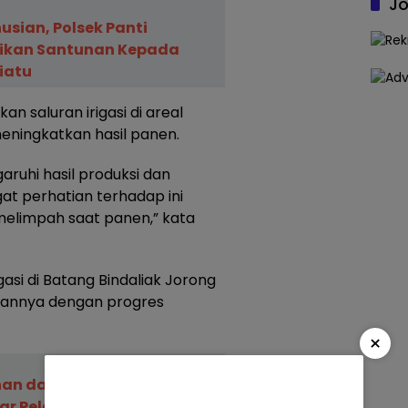
Jo
usian, Polsek Panti
ikan Santunan Kepada
iatu
n saluran irigasi di areal
meningkatkan hasil panen.
aruhi hasil produksi dan
t perhatian terhadap ini
melimpah saat panen,” kata
rigasi di Batang Bindaliak Jorong
aannya dengan progres
×
anan dan Pangan Kabupaten
r Pelatihan Bagi Petani