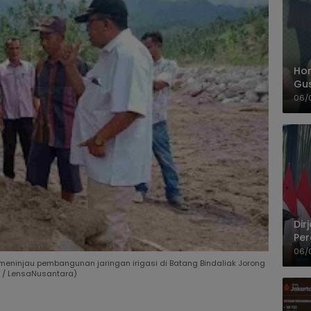
Hom
Gu
Sa
06/
Pas
Dir
Per
Pel
06/
ninjau pembangunan jaringan irigasi di Batang Bindaliak Jorong
 / LensaNusantara)