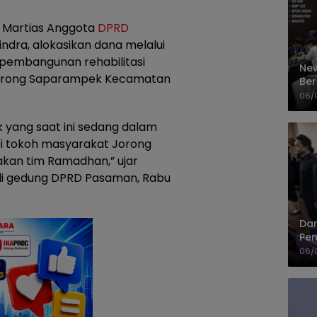
 Martias Anggota
DPRD
ndra, alokasikan dana melalui
 pembangunan rehabilitasi
New
ak Jorong Saparampek Kecamatan
Ber
Cep
06/
iak yang saat ini sedang dalam
si tokoh masyarakat Jorong
kan tim Ramadhan,” ujar
 di gedung DPRD Pasaman, Rabu
Dan
Pem
PP
06/