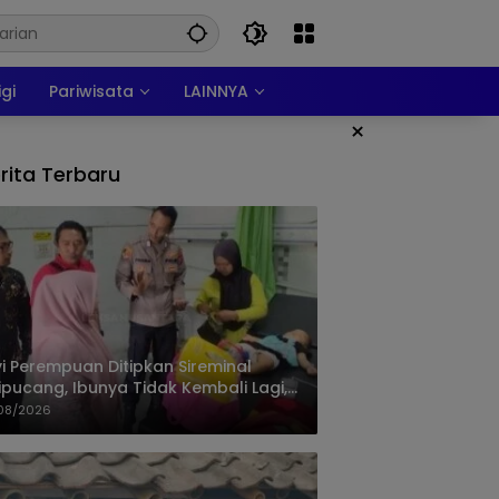
igi
Pariwisata
LAINNYA
×
rita Terbaru
i Perempuan Ditipkan Sireminal
ipucang, Ibunya Tidak Kembali Lagi,
isi Telusuri Keberadaan Orang Tua
08/2026