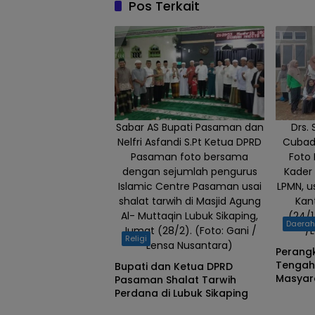
Pos Terkait
Sabar AS Bupati Pasaman dan
Drs.
Nelfri Asfandi S.Pt Ketua DPRD
Cubad
Pasaman foto bersama
Foto
dengan sejumlah pengurus
Kader 
Islamic Centre Pasaman usai
LPMN, u
shalat tarwih di Masjid Agung
Kan
Al- Muttaqin Lubuk Sikaping,
(24/1
Daera
Jumat (28/2). (Foto: Gani /
/
Religi
Lensa Nusantara)
Perang
Tengah
Bupati dan Ketua DPRD
Masyar
Pasaman Shalat Tarwih
Gotong
Perdana di Lubuk Sikaping