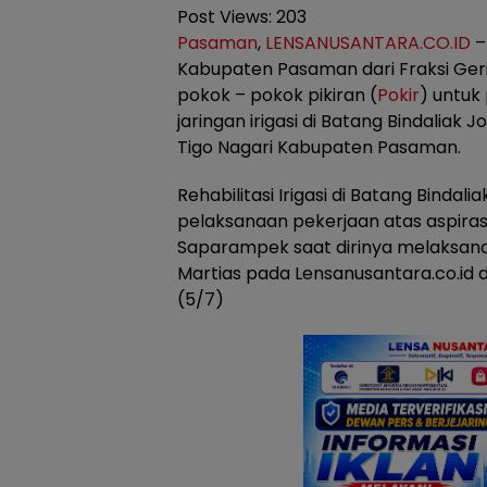
Post Views:
203
Pasaman
,
LENSANUSANTARA.CO.ID
–
Kabupaten Pasaman dari Fraksi Geri
pokok – pokok pikiran (
Pokir
) untuk
jaringan irigasi di Batang Bindali
Tigo Nagari Kabupaten Pasaman.
Rehabilitasi Irigasi di Batang Bindal
pelaksanaan pekerjaan atas aspira
Saparampek saat dirinya melaksana
Martias pada Lensanusantara.co.id
(5/7)