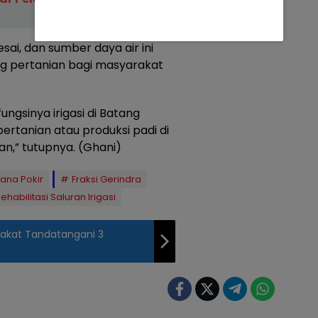
esai, dan sumber daya air ini
ng pertanian bagi masyarakat
ngsinya irigasi di Batang
pertanian atau produksi padi di
n,” tutupnya. (Ghani)
ana Pokir
Fraksi Gerindra
ehabilitasi Saluran Irigasi
akat Tandatangani 3