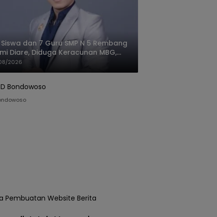
 Siswa dan 7 Guru SMP N 5 Rembang
mi Diare, Diduga Keracunan MBG,
gas: Harus Tanggung Jawab
08/2026
ondowoso