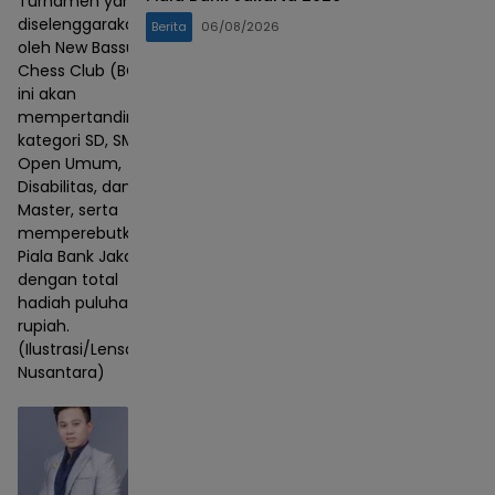
Turnamen yang
diselenggarakan
Berita
06/08/2026
oleh New Bassura
Chess Club (BCC)
ini akan
mempertandingkan
kategori SD, SMP,
Open Umum,
Disabilitas, dan
Master, serta
memperebutkan
Piala Bank Jakarta
dengan total
hadiah puluhan juta
rupiah.
(Ilustrasi/Lensa
Nusantara)