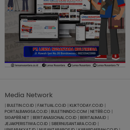
Media Network
|
BULETIN.CO.ID
|
FAKTUAL.CO.ID
|
KLIKTODAY.CO.ID
|
PORTALBANGSA.CO.ID
|
BULETININDO.COM
|
NET88.CO
|
SIGAP88.NET
|
BERITANASIONAL.CO.ID
|
BERITALIMA.ID
|
JEJAKPERISTIWA.CO.ID
|
SIBERNUSANTARA.CO.ID
|
LENSARAKYAT.ID
|
NUSANTARAPOS.ID
|
KABARDAERAH.CO.ID
|