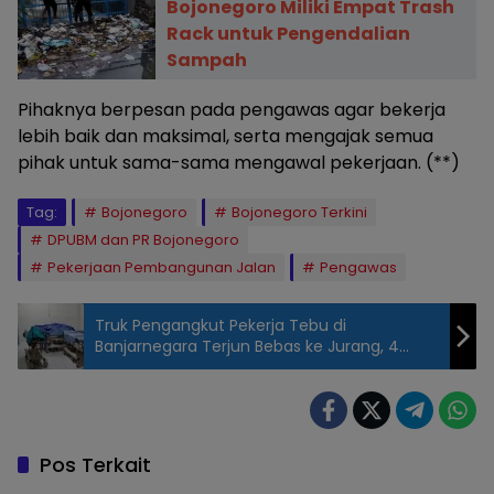
Bojonegoro Miliki Empat Trash
Rack untuk Pengendalian
Sampah
Pihaknya berpesan pada pengawas agar bekerja
lebih baik dan maksimal, serta mengajak semua
pihak untuk sama-sama mengawal pekerjaan. (**)
Tag:
Bojonegoro
Bojonegoro Terkini
DPUBM dan PR Bojonegoro
Pekerjaan Pembangunan Jalan
Pengawas
Truk Pengangkut Pekerja Tebu di
Banjarnegara Terjun Bebas ke Jurang, 4
Orang Dikabarkan Meninggal Dunia
Pos Terkait