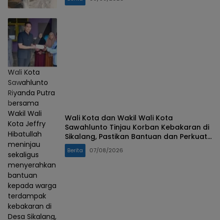
Wali Kota
Sawahlunto
Riyanda Putra
bersama
Wakil Wali
Wali Kota dan Wakil Wali Kota
Kota Jeffry
Sawahlunto Tinjau Korban Kebakaran di
Hibatullah
Sikalang, Pastikan Bantuan dan Perkuat
meninjau
Mitigasi Bencana
Berita
07/08/2026
sekaligus
menyerahkan
bantuan
kepada warga
terdampak
kebakaran di
Desa Sikalang,