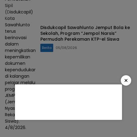
Sipil
(Disdukcapil)
Kota
Sawahlunto
Disdukcapil Sawahlunto Jemput Bola ke
terus
Sekolah, Program “Jempol Narsis”
berinovasi
Permudah Perekaman KTP-el Siswa
dalam
Berita
05/08/2026
meningkatkan
kepemilikan
dokumen
kependudukan
di kalangan
×
pelajar melalui
program
JEMPOL NARSIS
(Jemput Bola
Nyasarin
Rekam KTP
Siswa).
4/8/2026.