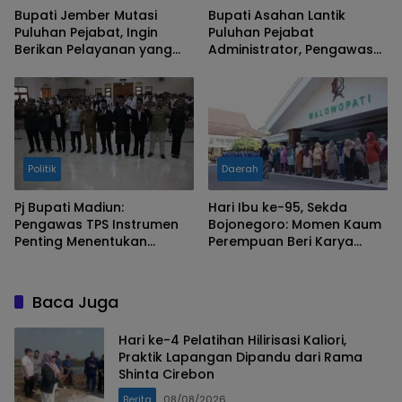
Bupati Jember Mutasi
Bupati Asahan Lantik
Puluhan Pejabat, Ingin
Puluhan Pejabat
Berikan Pelayanan yang
Administrator, Pengawas
Lebih Profesional
dan Fungsional
Politik
Daerah
Pj Bupati Madiun:
Hari Ibu ke-95, Sekda
Pengawas TPS Instrumen
Bojonegoro: Momen Kaum
Penting Menentukan
Perempuan Beri Karya
Kualitas Pemungutan dan
Nyata dalam
Penghitungan Suara
Pembangunan
Baca Juga
Hari ke-4 Pelatihan Hilirisasi Kaliori,
Praktik Lapangan Dipandu dari Rama
Shinta Cirebon
Berita
08/08/2026