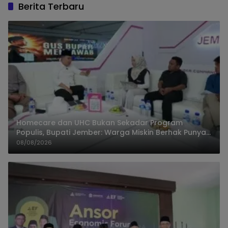
Berita Terbaru
Homecare dan UHC Bukan Sekadar Program
Populis, Bupati Jember: Warga Miskin Berhak Punya
Akses Dokter Keluarga
08/08/2026