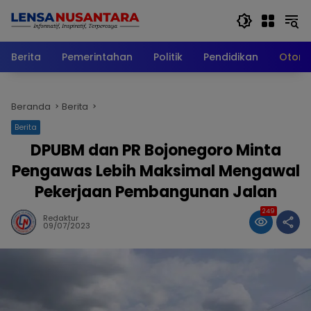
Langsung
ke
konten
Berita
Pemerintahan
Politik
Pendidikan
Otomo
Beranda
Berita
Berita
DPUBM dan PR Bojonegoro Minta
Pengawas Lebih Maksimal Mengawal
Pekerjaan Pembangunan Jalan
249
Redaktur
09/07/2023