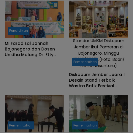
Pendidikan
Standar UMKM Diskopum
MI Faradisal Jannah
Jember Ikut Pameran di
Bojonegoro dan Dosen
Bojonegoro, Minggu
Unidha Malang Dr. Etty
(22/6/2025).(Foto: Badri/
Umamy Jalin Kemitraan
Pemerintahan
Lensa Nusantara)
Pendidikan Karakter
Diskopum Jember Juara 1
Desain Stand Terbaik
Wastra Batik Festival
Pameran di Bojonegoro
Pemerintahan
Pemerintahan