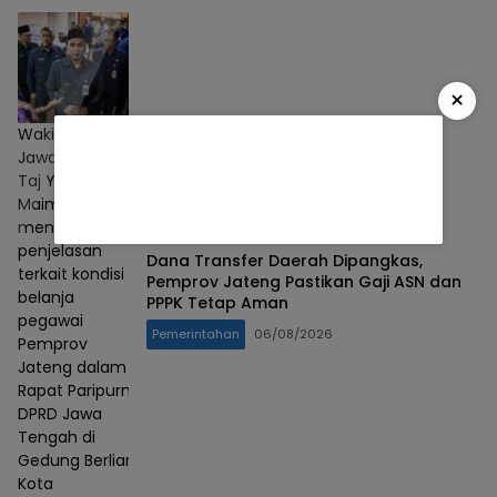
×
Wakil Gubernur
Jawa Tengah
Taj Yasin
Maimoen
menyampaikan
penjelasan
Dana Transfer Daerah Dipangkas,
terkait kondisi
Pemprov Jateng Pastikan Gaji ASN dan
belanja
PPPK Tetap Aman
pegawai
Pemerintahan
06/08/2026
Pemprov
Jateng dalam
Rapat Paripurna
DPRD Jawa
Tengah di
Gedung Berlian,
Kota