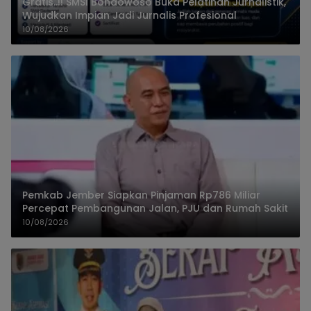
Gratis..!! SMSI Bondowoso Buka Pelatihan Jurnalistik,
Wujudkan Impian Jadi Jurnalis Profesional
10/08/2026
Pemkab Jember Siapkan Pinjaman Rp786 Miliar
Percepat Pembangunan Jalan, PJU dan Rumah Sakit
10/08/2026