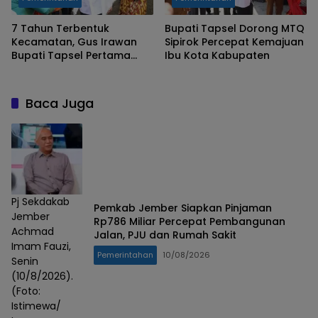
7 Tahun Terbentuk
Bupati Tapsel Dorong MTQ
Kecamatan, Gus Irawan
Sipirok Percepat Kemajuan
Bupati Tapsel Pertama
Ibu Kota Kabupaten
Buka MTQ Angkola Muara
Tais
Baca Juga
Pj Sekdakab
Pemkab Jember Siapkan Pinjaman
Jember
Rp786 Miliar Percepat Pembangunan
Achmad
Jalan, PJU dan Rumah Sakit
Imam Fauzi,
Pemerintahan
10/08/2026
Senin
(10/8/2026).
(Foto:
Istimewa/