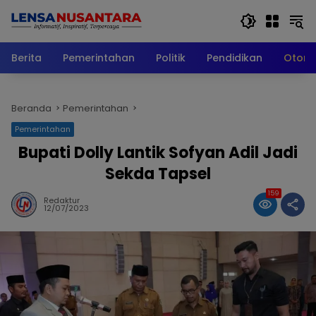
Langsung
ke
konten
Berita
Pemerintahan
Politik
Pendidikan
Otomo
Beranda
Pemerintahan
Pemerintahan
Bupati Dolly Lantik Sofyan Adil Jadi
Sekda Tapsel
159
Redaktur
12/07/2023