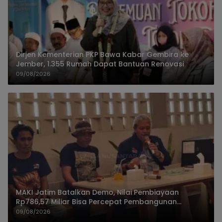
Dirjen Kementerian PKP Bawa Kabar Gembira ke
Jember, 1.355 Rumah Dapat Bantuan Renovasi
09/08/2026
MAKI Jatim Batalkan Demo, Nilai Pembiayaan
Rp786,57 Miliar Bisa Percepat Pembangunan
Jember
09/08/2026