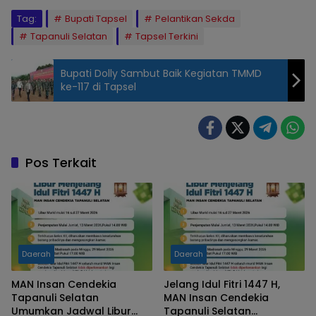
Tag:
Bupati Tapsel
Pelantikan Sekda
Tapanuli Selatan
Tapsel Terkini
Bupati Dolly Sambut Baik Kegiatan TMMD
ke-117 di Tapsel
Pos Terkait
Daerah
Daerah
MAN Insan Cendekia
Jelang Idul Fitri 1447 H,
Tapanuli Selatan
MAN Insan Cendekia
Umumkan Jadwal Libur
Tapanuli Selatan