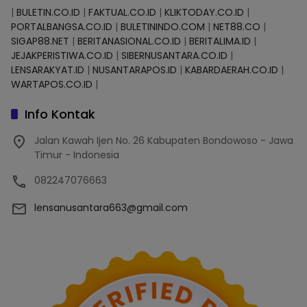
|
BULETIN.CO.ID
|
FAKTUAL.CO.ID
|
KLIKTODAY.CO.ID
|
PORTALBANGSA.CO.ID
|
BULETININDO.COM
|
NET88.CO
|
SIGAP88.NET
|
BERITANASIONAL.CO.ID
|
BERITALIMA.ID
|
JEJAKPERISTIWA.CO.ID
|
SIBERNUSANTARA.CO.ID
|
LENSARAKYAT.ID
|
NUSANTARAPOS.ID
|
KABARDAERAH.CO.ID
|
WARTAPOS.CO.ID
|
Info Kontak
Jalan Kawah Ijen No. 26 Kabupaten Bondowoso - Jawa
Timur - Indonesia
082247076663
lensanusantara663@gmail.com