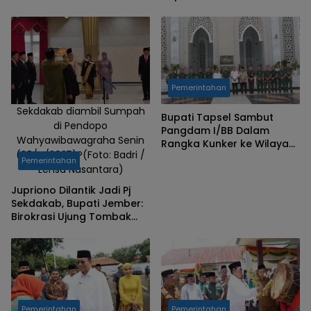
dan Aturan Baru
Umumkan Jadwal Libur
Penggunaan Gawai
dan Aturan Baru
Penggunaan Gawai
Pemerintahan
Sekdakab diambil Sumpah
Bupati Tapsel Sambut
di Pendopo
Pangdam I/BB Dalam
Wahyawibawagraha Senin
Rangka Kunker ke Wilayah
(28/4/2025)?(Foto: Badri /
Korem 023/Kawal
Pemerintahan
Lensa Nusantara)
Samudera
Jupriono Dilantik Jadi Pj
Sekdakab, Bupati Jember:
Birokrasi Ujung Tombak
Pelayanan Pemerintahan
Pemerintahan
Pemerintahan