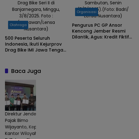
Drag Bike Seri II di
Sambutan, Senin
Banjarnegara, Minggu,
(5/5/2025).(Foto: Badri/
Organisasi
3/8/2025. Foto :
Lensa Nusantara)
(Gunawan/Lensa
Pengurus PC GP Ansor
Olahraga
Nusantara)
Kencong Jember Resmi
Dilantik, Agus: Kredit Fiktif
‎500 Peserta Seluruh
Bank Jatim Kerugian Capai
Indonesia, Ikuti Kejurprov
569 Miliar
Drag Bike IMI Jawa Tengah
2025 di Kabupaten
Banjarnegara‎
Baca Juga
Direktur Jenderal
Pajak Bimo
Wijayanto, Kepala
Kantor Wilayah