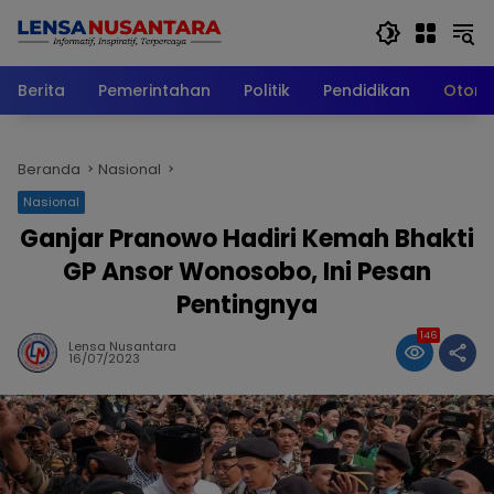
Langsung
ke
konten
Berita
Pemerintahan
Politik
Pendidikan
Otomo
Beranda
Nasional
Nasional
Ganjar Pranowo Hadiri Kemah Bhakti
GP Ansor Wonosobo, Ini Pesan
Pentingnya
146
Lensa Nusantara
16/07/2023