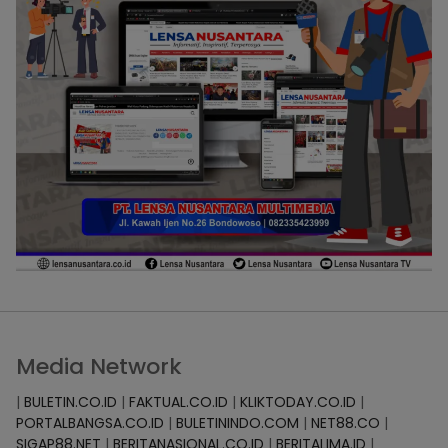
Media Network
|
BULETIN.CO.ID
|
FAKTUAL.CO.ID
|
KLIKTODAY.CO.ID
|
PORTALBANGSA.CO.ID
|
BULETININDO.COM
|
NET88.CO
|
SIGAP88.NET
|
BERITANASIONAL.CO.ID
|
BERITALIMA.ID
|