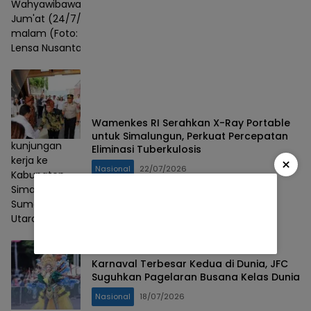
Wahyawibawagraha,
Jum'at (24/7/2026)
malam (Foto: Badri/
Lensa Nusantara)
Wamenkes RI Serahkan X-Ray Portable
untuk Simalungun, Perkuat Percepatan
kunjungan
Eliminasi Tuberkulosis
kerja ke
×
Nasional
22/07/2026
Kabupaten
Simalungun,
Sumatera
Utara
Karnaval Terbesar Kedua di Dunia, JFC
Suguhkan Pagelaran Busana Kelas Dunia
Nasional
18/07/2026