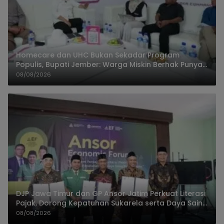
Homecare dan UHC Bukan Sekadar Program
Populis, Bupati Jember: Warga Miskin Berhak Punya
Akses Dokter Keluarga
08/08/2026
DJP Jawa Timur dan GP Ansor Jatim Perkuat Literasi
Pajak, Dorong Kepatuhan Sukarela serta Daya Saing
UMKM
08/08/2026