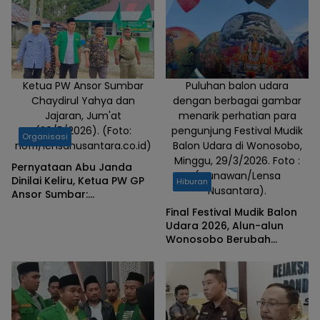
Ketua PW Ansor Sumbar
Puluhan balon udara
Chaydirul Yahya dan
dengan berbagai gambar
Jajaran, Jum'at
menarik perhatian para
(29/5/2026). (Foto:
pengunjung Festival Mudik
Organisasi
nofri/lensanusantara.co.id)
Balon Udara di Wonosobo,
Minggu, 29/3/2026. Foto :
Pernyataan Abu Janda
(Gunawan/Lensa
Dinilai Keliru, Ketua PW GP
Hiburan
Nusantara).
Ansor Sumbar:
Minangkabau Adalah
Final Festival Mudik Balon
Penjaga Peradaban
Udara 2026, Alun-alun
Wonosobo Berubah
Menjadi Lautan Manusia