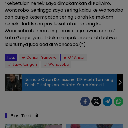
“Kebetulan nenek saya dimakamkan di Kaliwiro,
Wonosobo. Sehingga saya sering kalau ke Wonosobo
dan punya kesempatan sering ziarah ke makam
nenek. Jadi kalau pas lewat atau datang ke
Wonosobo itu memang terasa lagi sowan nenek,”
kata Ganjar yang tidak melupakan sejarah bahwa
leluhurnya juga ada di Wonosobo.(*)
Tag:
Ganjar Pranowo
GP Ansor
Jawa tengah
Wonosobo
Nama 5 Calon Komisioner KIP Aceh Tamiang
Telah Ditetapkan, Ini Kata Ketua Komisi I
Miswanto
Pos Terkait