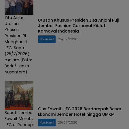
Zita Anjani
Utusan Khusus Presiden Zita Anjani Puji
Utusan
Jember Fashion Carnaval Kiblat
Khusus
Karnaval Indonesia
Presiden RI
Nasional
25/07/2026
Menghadiri
JFC, Sabtu
(25/7/2026)
malam.(Foto:
Badri/ Lensa
Nusantara)
Gus Fawait: JFC 2026 Berdampak Besar
Bupati Jember Gus
Ekonomi Jember Hotel hingga UMKM
Fawait Membuka
Nasional
25/07/2026
JFC di Pendopo