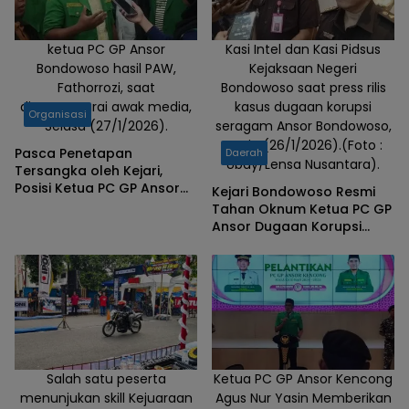
ketua PC GP Ansor
Kasi Intel dan Kasi Pidsus
Bondowoso hasil PAW,
Kejaksaan Negeri
Fathorrozi, saat
Bondowoso saat press rilis
diwawancarai awak media,
kasus dugaan korupsi
Organisasi
Selasa (27/1/2026).
seragam Ansor Bondowoso,
Senin (26/1/2026).(Foto :
Pasca Penetapan
Daerah
Ubay/Lensa Nusantara).
Tersangka oleh Kejari,
Posisi Ketua PC GP Ansor
Kejari Bondowoso Resmi
Bondowoso Diisi Melalui
Tahan Oknum Ketua PC GP
PAW
Ansor Dugaan Korupsi
Anggaran Seragam
Salah satu peserta
Ketua PC GP Ansor Kencong
menunjukan skill Kejuaraan
Agus Nur Yasin Memberikan