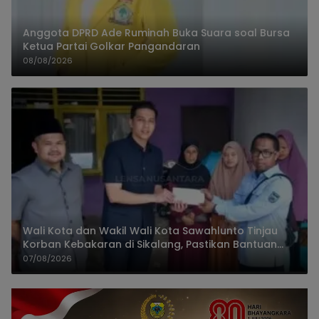
Anggota DPRD Ade Ruminah Buka Suara soal Bursa
Ketua Partai Golkar Pangandaran
08/08/2026
Wali Kota dan Wakil Wali Kota Sawahlunto Tinjau
Korban Kebakaran di Sikalang, Pastikan Bantuan
dan Perkuat Mitigasi Bencana
07/08/2026