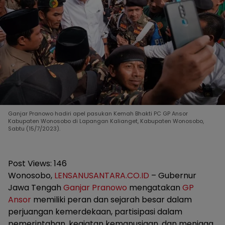
Ganjar Pranowo hadiri apel pasukan Kemah Bhakti PC GP Ansor
Kabupaten Wonosobo di Lapangan Kalianget, Kabupaten Wonosobo,
Sabtu (15/7/2023).
Post Views:
146
Wonosobo,
LENSANUSANTARA.CO.ID
– Gubernur
Jawa Tengah
Ganjar Pranowo
mengatakan
GP
Ansor
memiliki peran dan sejarah besar dalam
perjuangan kemerdekaan, partisipasi dalam
pemerintahan, kegiatan kemanusiaan, dan menjaga