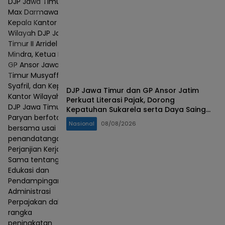
DJP Jawa Timur I
Max Darmawan,
Kepala Kantor
Wilayah DJP Jawa
Timur II Arridel
Mindra, Ketua PW
GP Ansor Jawa
Timur Musyaffa'
Syafril, dan Kepala
DJP Jawa Timur dan GP Ansor Jatim
Kantor Wilayah
Perkuat Literasi Pajak, Dorong
DJP Jawa Timur III
Kepatuhan Sukarela serta Daya Saing
Paryan berfoto
UMKM
Nasional
08/08/2026
bersama usai
penandatanganan
Perjanjian Kerja
Sama tentang
Edukasi dan
Pendampingan
Administrasi
Perpajakan dalam
rangka
peningkatan