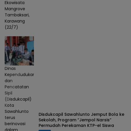
Ekowisata
Mangrove
Tambaksari,
Karawang
(22/7)
Dinas
Kependudukan
dan
Pencatatan
Sipil
(Disdukcapil)
Kota
Sawahlunto
Disdukcapil Sawahlunto Jemput Bola ke
terus
Sekolah, Program “Jempol Narsis”
berinovasi
Permudah Perekaman KTP-el Siswa
dalam