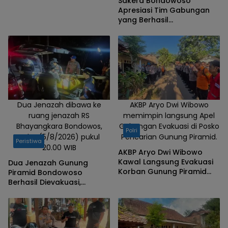
Sakera Bondowoso
Apresiasi Tim Gabungan
yang Berhasil
Mengevakuasi Dua Korban
Gunung Piramid
Dua Jenazah dibawa ke
AKBP Aryo Dwi Wibowo
ruang jenazah RS
memimpin langsung Apel
Bhayangkara Bondowos,
Gabungan Evakuasi di Posko
Polri
Rabu (5/8/2026) pukul
Pencarian Gunung Piramid.
Peristiwa
20.00 WIB
AKBP Aryo Dwi Wibowo
Kawal Langsung Evakuasi
Dua Jenazah Gunung
Korban Gunung Piramid
Piramid Bondowoso
Bondowoso
Berhasil Dievakuasi,
Kapolres Aryo Apresiasi
Tim Gabungan