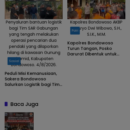
Penyaluran bantuan logistik
Kapolres Bondowoso AKBP
bagi Tim SAR Gabungan
Dr. Aryo Dwi Wibowo, S.H.,
Polri
yang tengah melakukan
S.I.K., M.M.
operasi pencarian dua
Kapolres Bondowoso
pendaki yang dilaporkan
Turun Tangan, Posko
hilang di kawasan Gunung
Darurat Dibentuk untuk
Piramid, Kabupaten
Percepat Pencarian
Sosial
Bondowoso. 4/8/2026.
Pendaki Hilang
Peduli Misi Kemanusiaan,
Sakera Bondowoso
Salurkan Logistik bagi Tim
SAR Gabungan di Gunung
Piramid
Baca Juga