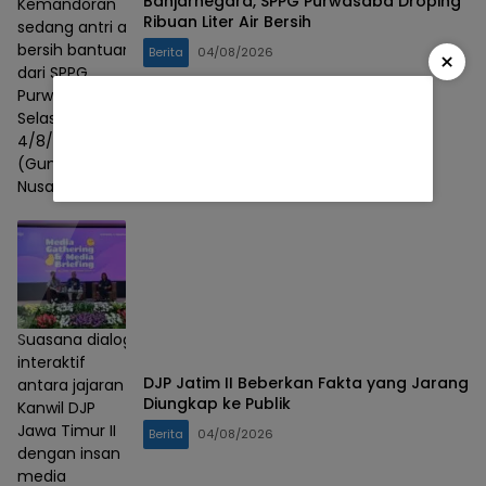
Banjarnegara, SPPG Purwasaba Droping
Kemandoran
Ribuan Liter Air Bersih
sedang antri air
bersih bantuan
Berita
04/08/2026
×
dari SPPG
Purwasaba,
Selasa,
4/8/2026. Foto :
(Gunawan/Lensa
Nusantara)
Suasana dialog
interaktif
DJP Jatim II Beberkan Fakta yang Jarang
antara jajaran
Diungkap ke Publik
Kanwil DJP
Jawa Timur II
Berita
04/08/2026
dengan insan
media