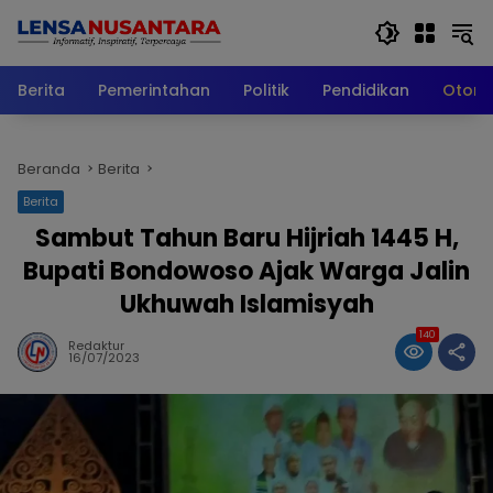
Langsung
ke
konten
Berita
Pemerintahan
Politik
Pendidikan
Otomo
Beranda
Berita
Berita
Sambut Tahun Baru Hijriah 1445 H,
Bupati Bondowoso Ajak Warga Jalin
Ukhuwah Islamisyah
140
Redaktur
16/07/2023