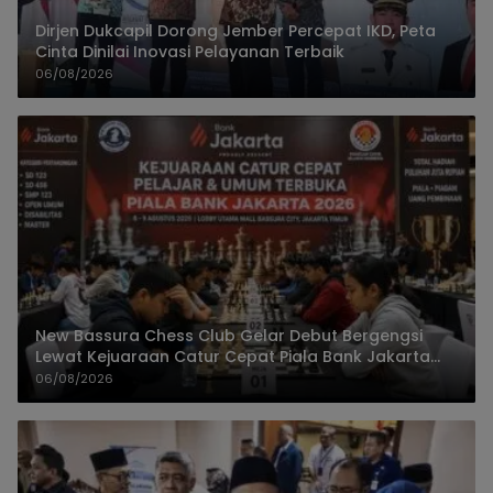
Dirjen Dukcapil Dorong Jember Percepat IKD, Peta
Cinta Dinilai Inovasi Pelayanan Terbaik
06/08/2026
New Bassura Chess Club Gelar Debut Bergengsi
Lewat Kejuaraan Catur Cepat Piala Bank Jakarta
2026
06/08/2026