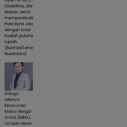
Open Umum,
Disabilitas, dan
Master, serta
memperebutkan
Piala Bank Jakarta
dengan total
hadiah puluhan juta
rupiah.
(Ilustrasi/Lensa
Nusantara)
Diduga
adanya
keracunan
Makan Bergizi
Gratis (MBG),
ratusan siswa