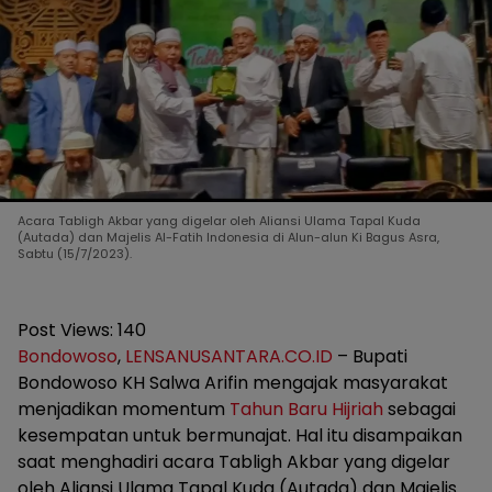
Acara Tabligh Akbar yang digelar oleh Aliansi Ulama Tapal Kuda
(Autada) dan Majelis Al-Fatih Indonesia di Alun-alun Ki Bagus Asra,
Sabtu (15/7/2023).
Post Views:
140
Bondowoso
,
LENSANUSANTARA.CO.ID
– Bupati
Bondowoso KH Salwa Arifin mengajak masyarakat
menjadikan momentum
Tahun Baru Hijriah
sebagai
kesempatan untuk bermunajat. Hal itu disampaikan
saat menghadiri acara Tabligh Akbar yang digelar
oleh Aliansi Ulama Tapal Kuda (Autada) dan Majelis