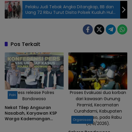
Pelaku Judi Tebak Angka Ditangkap, BB dan
Uang 72 Ribu Turut Disita Polsek Kualuh Hulu
Labura
Pos Terkait
Press release Polres
Proses Evakuasi dua korban
Polri
Bondowoso
dari kawasan Gunung
Piramid, Kecamatan
Nekat Tilep Angsuran
Curahdami, Kabupaten
Nasabah, Karyawan KSP
Bondowoso, pada Rabu
Warga Kademangan
Organisasi
(5/8/2026).
Bondowoso Ditangkap
Polisi