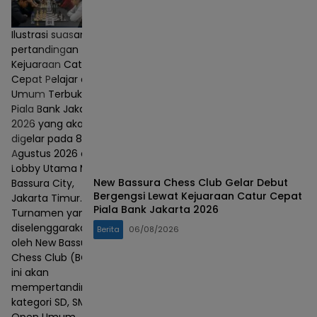
Ilustrasi suasana
pertandingan
Kejuaraan Catur
Cepat Pelajar dan
Umum Terbuka
Piala Bank Jakarta
2026 yang akan
digelar pada 8–9
Agustus 2026 di
Lobby Utama Mall
New Bassura Chess Club Gelar Debut
Bassura City,
Bergengsi Lewat Kejuaraan Catur Cepat
Jakarta Timur.
Piala Bank Jakarta 2026
Turnamen yang
diselenggarakan
Berita
06/08/2026
oleh New Bassura
Chess Club (BCC)
ini akan
mempertandingkan
kategori SD, SMP,