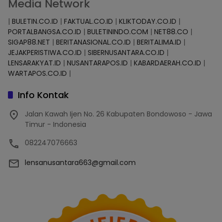
Media Network
|
BULETIN.CO.ID
|
FAKTUAL.CO.ID
|
KLIKTODAY.CO.ID
|
PORTALBANGSA.CO.ID
|
BULETININDO.COM
|
NET88.CO
|
SIGAP88.NET
|
BERITANASIONAL.CO.ID
|
BERITALIMA.ID
|
JEJAKPERISTIWA.CO.ID
|
SIBERNUSANTARA.CO.ID
|
LENSARAKYAT.ID
|
NUSANTARAPOS.ID
|
KABARDAERAH.CO.ID
|
WARTAPOS.CO.ID
|
Info Kontak
Jalan Kawah Ijen No. 26 Kabupaten Bondowoso - Jawa
Timur - Indonesia
082247076663
lensanusantara663@gmail.com