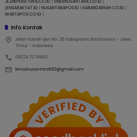
JEJAKPERISTIWA.CO.ID
|
SIBERNUSANTARA.CO.ID
|
LENSARAKYAT.ID
|
NUSANTARAPOS.ID
|
KABARDAERAH.CO.ID
|
WARTAPOS.CO.ID
|
Info Kontak
Jalan Kawah Ijen No. 26 Kabupaten Bondowoso - Jawa
Timur - Indonesia
082247076663
lensanusantara663@gmail.com