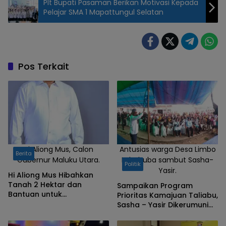
Plt Bupati Pasaman Berikan Motivasi Kepada
Pelajar SMA 1 Mapattungul Selatan
Pos Terkait
Hi Aliong Mus, Calon
Antusias warga Desa Limbo
Berita
Gubernur Maluku Utara.
Lohobuba sambut Sasha-
Politik
Yasir.
Hi Aliong Mus Hibahkan
Tanah 2 Hektar dan
Sampaikan Program
Bantuan untuk
Prioritas Kamajuan Taliabu,
Pembangunan Ponpes
Sasha – Yasir Dikerumuni
Hidayatullah di Taliabu
Warga Desa Limbo
Lohobuba