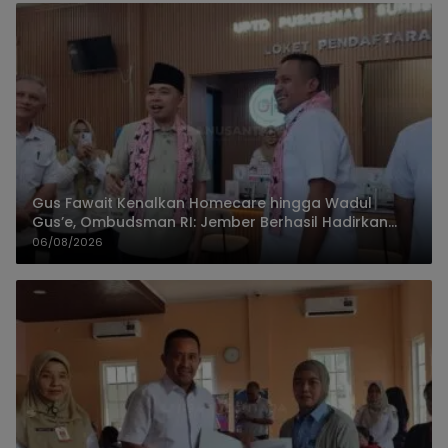
Gus Fawait Kenalkan Homecare hingga Wadul
Gus’e, Ombudsman RI: Jember Berhasil Hadirkan
Layanan Kualitas
06/08/2026