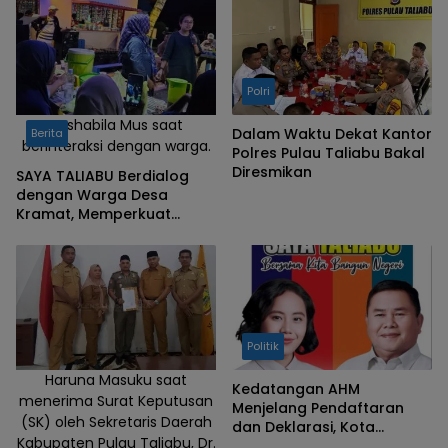
Polri
Sashabila Mus saat
Dalam Waktu Dekat Kantor
Berita
berinteraksi dengan warga.
Polres Pulau Taliabu Bakal
Diresmikan
SAYA TALIABU Berdialog
dengan Warga Desa
Kramat, Memperkuat
Ikhtiar Maju untuk Semua
Politik
Haruna Masuku saat
Kedatangan AHM
menerima Surat Keputusan
Menjelang Pendaftaran
(SK) oleh Sekretaris Daerah
dan Deklarasi, Kota
Kabupaten Pulau Taliabu, Dr.
Bobong Padat Simpatisan