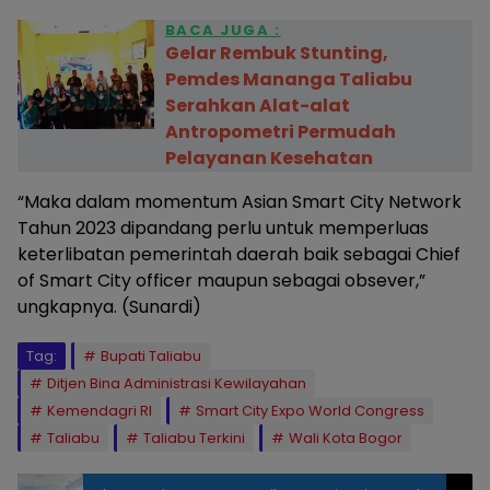
BACA JUGA :
Gelar Rembuk Stunting,
Pemdes Mananga Taliabu
Serahkan Alat-alat
Antropometri Permudah
Pelayanan Kesehatan
“Maka dalam momentum Asian Smart City Network
Tahun 2023 dipandang perlu untuk memperluas
keterlibatan pemerintah daerah baik sebagai Chief
of Smart City officer maupun sebagai obsever,”
ungkapnya. (Sunardi)
Tag:
Bupati Taliabu
Ditjen Bina Administrasi Kewilayahan
Kemendagri RI
Smart City Expo World Congress
Taliabu
Taliabu Terkini
Wali Kota Bogor