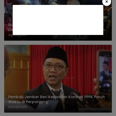
×
Dua Jenazah Gunung Piramid Bondowoso Berhasil
Dievakuasi, Kapolres Aryo Apresiasi Tim Gabungan
06/08/2026
Pemkab Jember Beri Kepastian Kontrak PPPK Paruh
Waktu di Perpanjang
06/08/2026