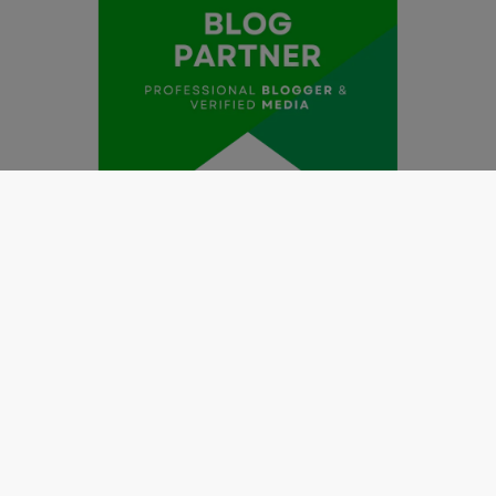
Redaksi
Pedoman Media Siber
Kode Etik Jurnalistik
Perlindungan Profesi Wartawan
Info Iklan
Disclaimer
Tentang Kami