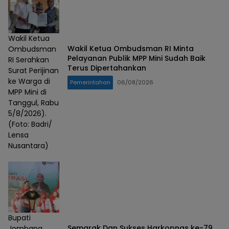
Wakil Ketua
Wakil Ketua Ombudsman RI Minta
Ombudsman
Pelayanan Publik MPP Mini Sudah Baik
RI Serahkan
Terus Dipertahankan
Surat Perijinan
ke Warga di
Pemerintahan
06/08/2026
MPP Mini di
Tanggul, Rabu
5/8/2026).
(Foto: Badri/
Lensa
Nusantara)
Bupati
Semarak Dan Sukses Harkopnas ke-79
Jombang