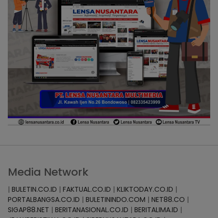
Media Network
|
BULETIN.CO.ID
|
FAKTUAL.CO.ID
|
KLIKTODAY.CO.ID
|
PORTALBANGSA.CO.ID
|
BULETININDO.COM
|
NET88.CO
|
SIGAP88.NET
|
BERITANASIONAL.CO.ID
|
BERITALIMA.ID
|