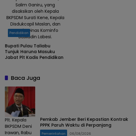
Salim Ganiru, yang
SAYA TALIABU
disaksikan oleh Kepala
BKPSDM Surati Kene, Kepala
Disdukcapil Maslan, dan
Kepala Dinas Kominfo
Pendidikan
Basiludin Labesi.
Bupati Pulau Taliabu
Tunjuk Haruna Masuku
Jabat Plt Kadis Pendidikan
Baca Juga
Pemkab Jember Beri Kepastian Kontrak
Plt. Kepala
PPPK Paruh Waktu di Perpanjang
BKPSDM Deni
Irawan, Rabu
Pemerintahan
06/08/2026