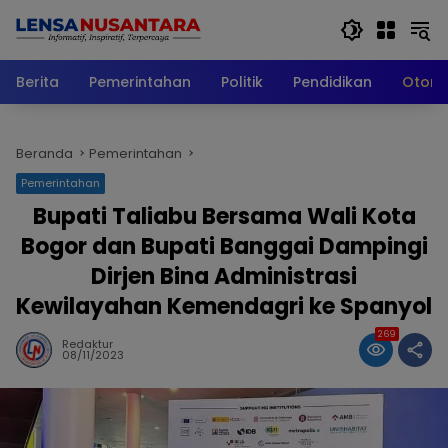
Langsung
ke
konten
Berita
Pemerintahan
Politik
Pendidikan
Otomo
Beranda
Pemerintahan
Pemerintahan
Bupati Taliabu Bersama Wali Kota
Bogor dan Bupati Banggai Dampingi
Dirjen Bina Administrasi
Kewilayahan Kemendagri ke Spanyol
269
Redaktur
08/11/2023