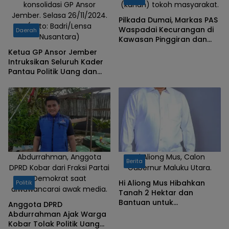
konsolidasi GP Ansor
(kanan) tokoh masyarakat.
Jember. Selasa 26/11/2024.
Pilkada Dumai, Markas PAS
(Foto: Badri/Lensa
Waspadai Kecurangan di
Daerah
Nusantara)
Kawasan Pinggiran dan
Pelosok
Ketua GP Ansor Jember
Intruksikan Seluruh Kader
Pantau Politik Uang dan
Kecurangan Pilkada
Abdurrahman, Anggota
Hi Aliong Mus, Calon
Berita
DPRD Kobar dari Fraksi Partai
Gubernur Maluku Utara.
Demokrat saat
Hi Aliong Mus Hibahkan
Politik
diwawancarai awak media.
Tanah 2 Hektar dan
Bantuan untuk
Anggota DPRD
Pembangunan Ponpes
Abdurrahman Ajak Warga
Hidayatullah di Taliabu
Kobar Tolak Politik Uang