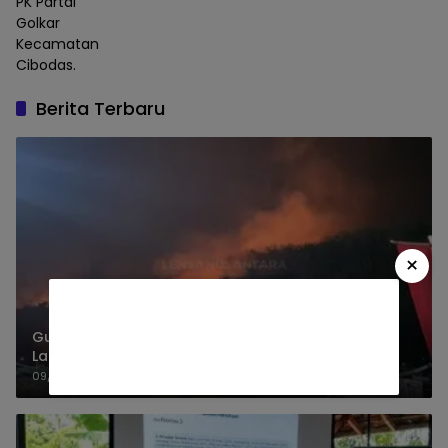
PK Partai
Golkar
Kecamatan
Cibodas.
Berita Terbaru
×
Gunung Watangan Jember Terbakar, 6,5 Hektare
Lahan Perhutani
09/08/2026