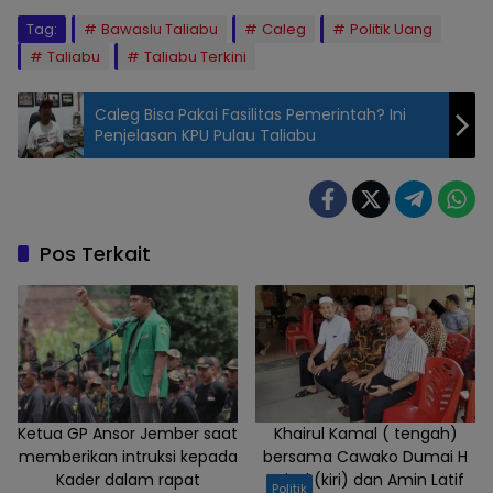
Tag:
Bawaslu Taliabu
Caleg
Politik Uang
Taliabu
Taliabu Terkini
Caleg Bisa Pakai Fasilitas Pemerintah? Ini
Penjelasan KPU Pulau Taliabu
Pos Terkait
Ketua GP Ansor Jember saat
Khairul Kamal ( tengah)
memberikan intruksi kepada
bersama Cawako Dumai H
Kader dalam rapat
Paisal (kiri) dan Amin Latif
Politik