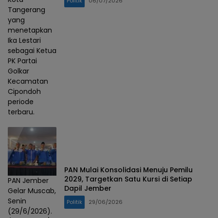
Politik
06/07/2026
Tangerang
yang
menetapkan
Ika Lestari
sebagai Ketua
PK Partai
Golkar
Kecamatan
Cipondoh
periode
terbaru.
PAN Mulai Konsolidasi Menuju Pemilu
2029, Targetkan Satu Kursi di Setiap
PAN Jember
Dapil Jember
Gelar Muscab,
Senin
Politik
29/06/2026
(29/6/2026).