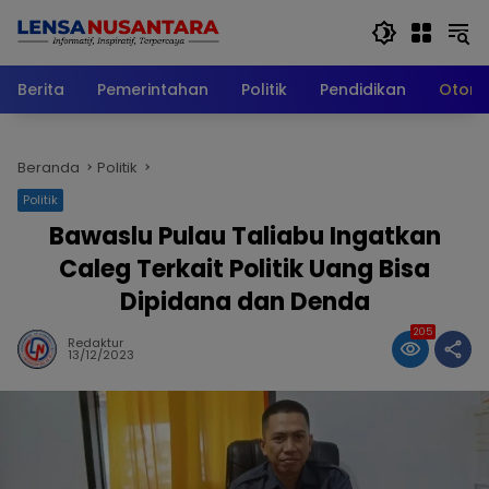
Langsung
ke
konten
Berita
Pemerintahan
Politik
Pendidikan
Otomo
Beranda
Politik
Politik
Bawaslu Pulau Taliabu Ingatkan
Caleg Terkait Politik Uang Bisa
Dipidana dan Denda
205
Redaktur
13/12/2023