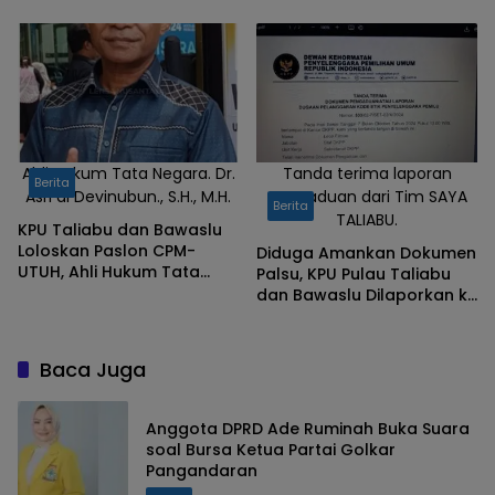
Demi Pilkada Bersih
Ahli Hukum Tata Negara. Dr.
Tanda terima laporan
Berita
Asri di Devinubun., S.H., M.H.
pengaduan dari Tim SAYA
Berita
TALIABU.
KPU Taliabu dan Bawaslu
Loloskan Paslon CPM-
Diduga Amankan Dokumen
UTUH, Ahli Hukum Tata
Palsu, KPU Pulau Taliabu
Negara: Itu Kesalahan
dan Bawaslu Dilaporkan ke
Fatal
DKPP RI
Baca Juga
Anggota DPRD Ade Ruminah Buka Suara
soal Bursa Ketua Partai Golkar
Pangandaran