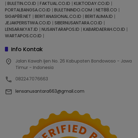
|
BULETIN.CO.ID
|
FAKTUAL.CO.ID
|
KLIKTODAY.CO.ID
|
PORTALBANGSA.CO.ID
|
BULETININDO.COM
|
NET88.CO
|
SIGAP88.NET
|
BERITANASIONAL.CO.ID
|
BERITALIMA.ID
|
JEJAKPERISTIWA.CO.ID
|
SIBERNUSANTARA.CO.ID
|
LENSARAKYAT.ID
|
NUSANTARAPOS.ID
|
KABARDAERAH.CO.ID
|
WARTAPOS.CO.ID
|
Info Kontak
Jalan Kawah Ijen No. 26 Kabupaten Bondowoso - Jawa
Timur - Indonesia
082247076663
lensanusantara663@gmail.com