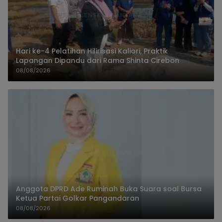
Hari ke-4 Pelatihan Hilirisasi Kaliori, Praktik
Lapangan Dipandu dari Rama Shinta Cirebon
08/08/2026
Anggota DPRD Ade Ruminah Buka Suara soal Bursa
Ketua Partai Golkar Pangandaran
08/08/2026