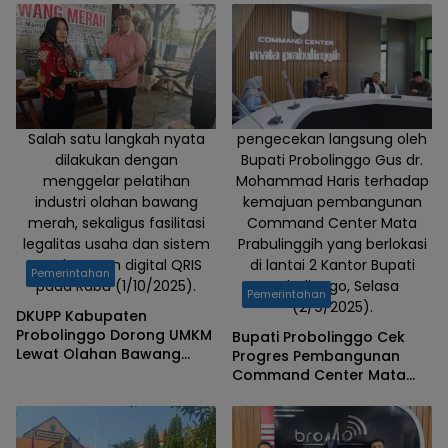
Salah satu langkah nyata
pengecekan langsung oleh
dilakukan dengan
Bupati Probolinggo Gus dr.
menggelar pelatihan
Mohammad Haris terhadap
industri olahan bawang
kemajuan pembangunan
merah, sekaligus fasilitasi
Command Center Mata
legalitas usaha dan sistem
Prabulinggih yang berlokasi
pembayaran digital QRIS
di lantai 2 Kantor Bupati
Pemerintahan
pada Rabu (1/10/2025).
Probolinggo, Selasa
Pemerintahan
(2/9/2025).
DKUPP Kabupaten
Probolinggo Dorong UMKM
Bupati Probolinggo Cek
Lewat Olahan Bawang
Progres Pembangunan
Merah
Command Center Mata
Prabulinggih