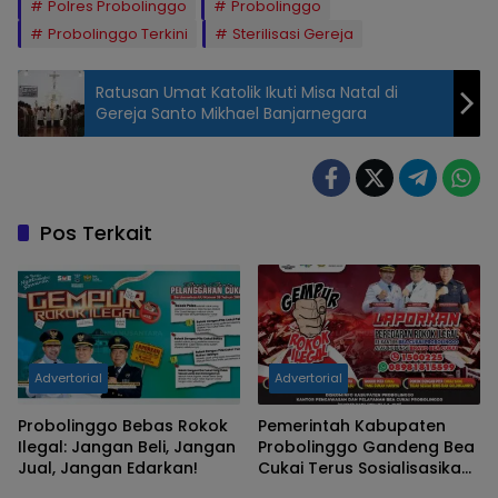
Polres Probolinggo
Probolinggo
Probolinggo Terkini
Sterilisasi Gereja
Ratusan Umat Katolik Ikuti Misa Natal di
Gereja Santo Mikhael Banjarnegara
Pos Terkait
Advertorial
Advertorial
Probolinggo Bebas Rokok
Pemerintah Kabupaten
Ilegal: Jangan Beli, Jangan
Probolinggo Gandeng Bea
Jual, Jangan Edarkan!
Cukai Terus Sosialisasikan
Gempur Rokok Ilegal