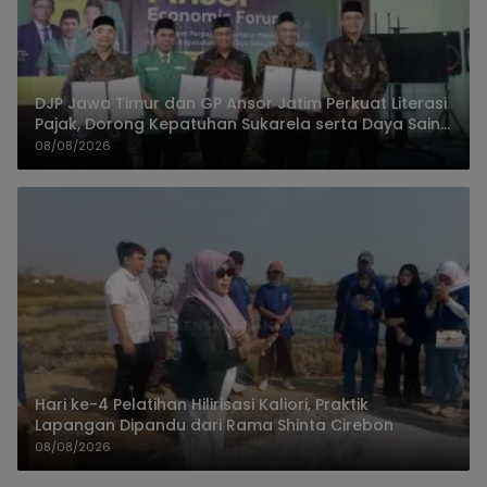
DJP Jawa Timur dan GP Ansor Jatim Perkuat Literasi
Pajak, Dorong Kepatuhan Sukarela serta Daya Saing
UMKM
08/08/2026
Hari ke-4 Pelatihan Hilirisasi Kaliori, Praktik
Lapangan Dipandu dari Rama Shinta Cirebon
08/08/2026