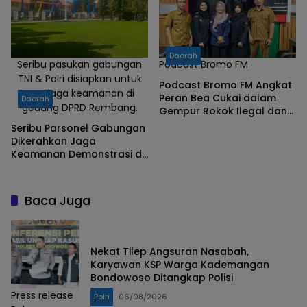
Daerah
Seribu pasukan gabungan
Podcast Bromo FM
TNI & Polri disiapkan untuk
Podcast Bromo FM Angkat
menjaga keamanan di
Peran Bea Cukai dalam
Daerah
gedung DPRD Rembang.
Gempur Rokok Ilegal dan
MPPBKC
Seribu Parsonel Gabungan
Dikerahkan Jaga
Keamanan Demonstrasi di
Rembang
Baca Juga
Nekat Tilep Angsuran Nasabah,
Karyawan KSP Warga Kademangan
Bondowoso Ditangkap Polisi
Press release
Polri
06/08/2026