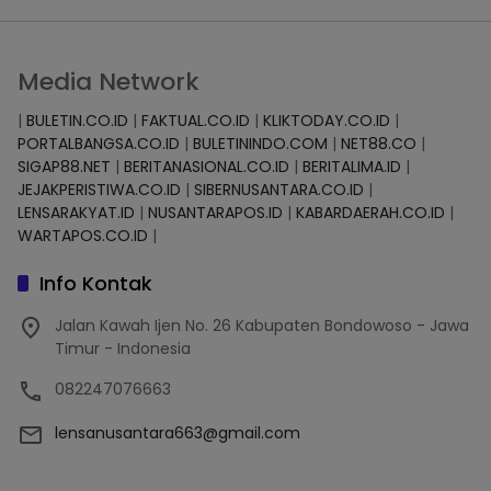
Media Network
|
BULETIN.CO.ID
|
FAKTUAL.CO.ID
|
KLIKTODAY.CO.ID
|
PORTALBANGSA.CO.ID
|
BULETININDO.COM
|
NET88.CO
|
SIGAP88.NET
|
BERITANASIONAL.CO.ID
|
BERITALIMA.ID
|
JEJAKPERISTIWA.CO.ID
|
SIBERNUSANTARA.CO.ID
|
LENSARAKYAT.ID
|
NUSANTARAPOS.ID
|
KABARDAERAH.CO.ID
|
WARTAPOS.CO.ID
|
Info Kontak
Jalan Kawah Ijen No. 26 Kabupaten Bondowoso - Jawa
Timur - Indonesia
082247076663
lensanusantara663@gmail.com