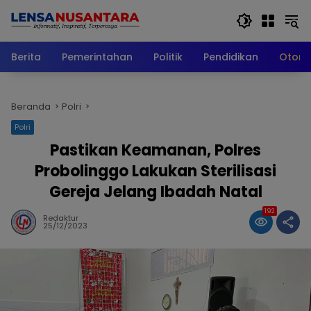
Langsung
ke
konten
Berita
Pemerintahan
Politik
Pendidikan
Otomo
Beranda
Polri
Polri
Pastikan Keamanan, Polres
Probolinggo Lakukan Sterilisasi
Gereja Jelang Ibadah Natal
192
Redaktur
25/12/2023