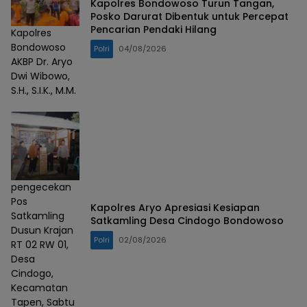
Kapolres Bondowoso Turun Tangan,
Posko Darurat Dibentuk untuk Percepat
Pencarian Pendaki Hilang
Kapolres
Bondowoso
Polri
04/08/2026
AKBP Dr. Aryo
Dwi Wibowo,
S.H., S.I.K., M.M.
pengecekan
Pos
Kapolres Aryo Apresiasi Kesiapan
Satkamling
Satkamling Desa Cindogo Bondowoso
Dusun Krajan
Polri
02/08/2026
RT 02 RW 01,
Desa
Cindogo,
Kecamatan
Tapen, Sabtu