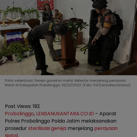
Polisi seterilsasi Gereja gunakan metal detector menjelang perayaan
Natal di Kabupaten Probolinggo. 25/12/2023. (Foto: Ysf/LensaNusantara)
Post Views:
192
Probolinggo
,
LENSANUSANTARA.CO.ID
– Aparat
Polres Probolinggo Polda Jatim melaksanakan
prosedur
sterilisasi gereja
menjelang
perayaan
Natal
.