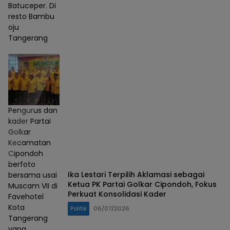
Batuceper. Di
resto Bambu
oju
Tangerang
Pengurus dan
kader Partai
Golkar
Kecamatan
Cipondoh
berfoto
Ika Lestari Terpilih Aklamasi sebagai
bersama usai
Ketua PK Partai Golkar Cipondoh, Fokus
Muscam VII di
Perkuat Konsolidasi Kader
Favehotel
Kota
Politik
06/07/2026
Tangerang
yang