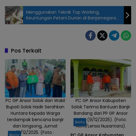
Menggunakan Teknik Top Working,
Keuntungan Petani Durian di Banjarnegara
Naik 5 Kali Lipat
Pos Terkait
PC GP Ansor Solok dan Wakil
PC GP Ansor Kabupaten
Bupati Solok Hadir Serahkan
Solok Terima Bantuan Banjir
Huntara Kepada Warga
Bandang dari PP GP Ansor
terdampak bencana banjir
Rabu (9/12/2025). (Foto:
Berita
dan longsong, Jumat
Nofri/Lensa Nusantara).
19/12/2025. (Foto :
PC GP Ansor Kabupaten
Bisnis