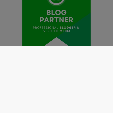
Redaksi
Pedoman Media Siber
Kode Etik Jurnalistik
Perlindungan Profesi Wartawan
Info Iklan