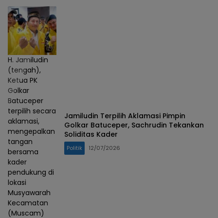
H. Jamiludin
(tengah),
Ketua PK
Golkar
Batuceper
terpilih secara
Jamiludin Terpilih Aklamasi Pimpin
aklamasi,
Golkar Batuceper, Sachrudin Tekankan
mengepalkan
Soliditas Kader
tangan
Politik
12/07/2026
bersama
kader
pendukung di
lokasi
Musyawarah
Kecamatan
(Muscam)