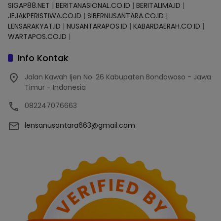
SIGAP88.NET
|
BERITANASIONAL.CO.ID
|
BERITALIMA.ID
|
JEJAKPERISTIWA.CO.ID
|
SIBERNUSANTARA.CO.ID
|
LENSARAKYAT.ID
|
NUSANTARAPOS.ID
|
KABARDAERAH.CO.ID
|
WARTAPOS.CO.ID
|
Info Kontak
Jalan Kawah Ijen No. 26 Kabupaten Bondowoso - Jawa
Timur - Indonesia
082247076663
lensanusantara663@gmail.com