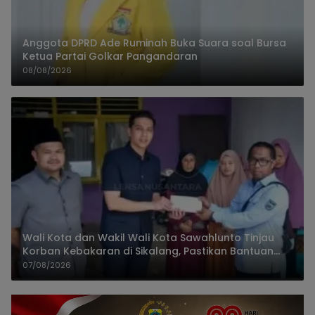
Anggota DPRD Ade Ruminah Buka Suara soal Bursa
Ketua Partai Golkar Pangandaran
08/08/2026
Wali Kota dan Wakil Wali Kota Sawahlunto Tinjau
Korban Kebakaran di Sikalang, Pastikan Bantuan
dan Perkuat Mitigasi Bencana
07/08/2026