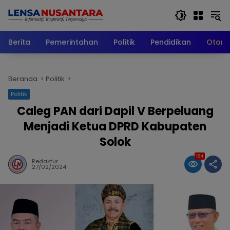
Langsung
ke
konten
Berita
Pemerintahan
Politik
Pendidikan
Otomo
Beranda
Politik
Politik
Caleg PAN dari Dapil V Berpeluang
Menjadi Ketua DPRD Kabupaten
Solok
184
Redaktur
27/02/2024