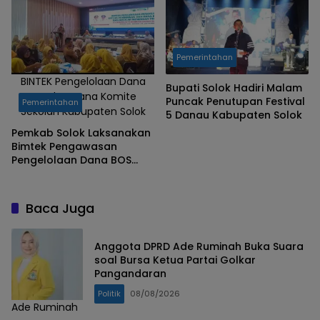
Pemerintahan
BINTEK Pengelolaan Dana
Bupati Solok Hadiri Malam
Bos dan Dana Komite
Puncak Penutupan Festival
Pemerintahan
Sekolah Kabupaten Solok
5 Danau Kabupaten Solok
Pemkab Solok Laksanakan
Bimtek Pengawasan
Pengelolaan Dana BOS
dan Dana Komite Sekolah
untuk SMP se-Kabupaten
Solok
Baca Juga
Anggota DPRD Ade Ruminah Buka Suara
soal Bursa Ketua Partai Golkar
Pangandaran
Politik
08/08/2026
Ade Ruminah