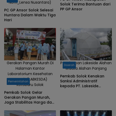
Nofri_Lensa Nusantara)
Solok Terima Bantuan dari
PP GP Ansor
PC GP Ansor Solok Selesai
Huntara Dalam Waktu Tiga
Hari
Gerakan Pangan Murah Di
Penginapan Lakeside Alahan
Daerah
Halaman Kantor
Wisata Alahan Panjang
Laboratorium Kesehatan
Pemkab Solok Kenakan
Daerah (LABKESDA)
Sanksi Administratif
Pemerintahan
Kotobaru Solok
kepada PT. Lakeside
Alahan Wisata
Pemkab Solok Gelar
Gerakan Pangan Murah,
Jaga Stabilitas Harga dan
Daya Beli Masyarakat