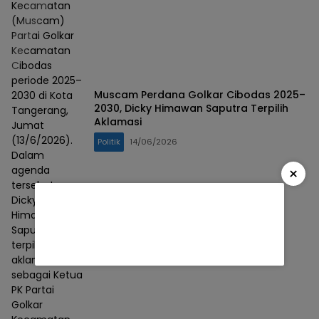
Kecamatan
(Muscam)
Partai Golkar
Kecamatan
Cibodas
periode 2025–
Muscam Perdana Golkar Cibodas 2025–
2030 di Kota
2030, Dicky Himawan Saputra Terpilih
Tangerang,
Aklamasi
Jumat
(13/6/2026).
Politik
14/06/2026
Dalam
×
agenda
tersebut,
Dicky
Himawan
Saputra
terpilih secara
aklamasi
sebagai Ketua
PK Partai
Golkar