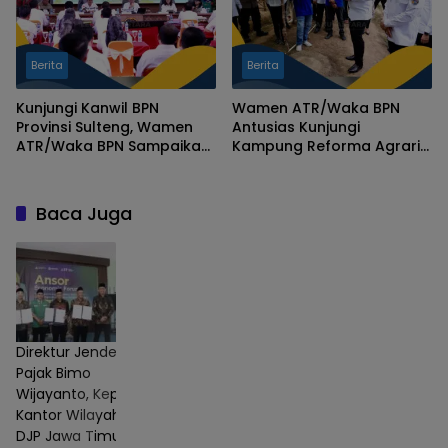
Berita
Berita
Kunjungi Kanwil BPN
Wamen ATR/Waka BPN
Provinsi Sulteng, Wamen
Antusias Kunjungi
ATR/Waka BPN Sampaikan
Kampung Reforma Agraria
Solusi Percepatan Layanan
di Palu, Contoh Sukses
Pertanahan
Pemberdayaan
Masyarakat
Baca Juga
Direktur Jenderal
Pajak Bimo
Wijayanto, Kepala
Kantor Wilayah
DJP Jawa Timur I