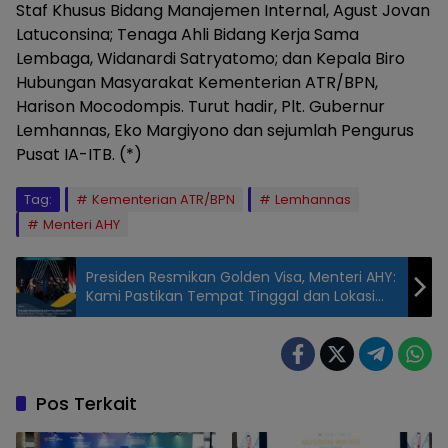
Staf Khusus Bidang Manajemen Internal, Agust Jovan
Latuconsina; Tenaga Ahli Bidang Kerja Sama
Lembaga, Widanardi Satryatomo; dan Kepala Biro
Hubungan Masyarakat Kementerian ATR/BPN,
Harison Mocodompis. Turut hadir, Plt. Gubernur
Lemhannas, Eko Margiyono dan sejumlah Pengurus
Pusat IA-ITB. (*)
Tag:
Kementerian ATR/BPN
Lemhannas
Menteri AHY
Presiden Resmikan Golden Visa, Menteri AHY:
Kami Pastikan Tempat Tinggal dan Lokasi
Usaha Pemegang Clean and Clear
Pos Terkait