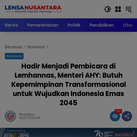
Langsung
ke
konten
Berita
Pemerintahan
Politik
Pendidikan
Otomo
Beranda
Nasional
Nasional
Hadir Menjadi Pembicara di
Lemhannas, Menteri AHY: Butuh
Kepemimpinan Transformasional
untuk Wujudkan Indonesia Emas
2045
290
Redaktur
30/07/2024