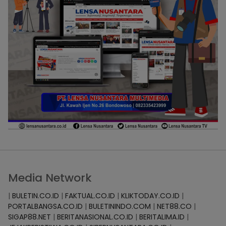
Media Network
|
BULETIN.CO.ID
|
FAKTUAL.CO.ID
|
KLIKTODAY.CO.ID
|
PORTALBANGSA.CO.ID
|
BULETININDO.COM
|
NET88.CO
|
SIGAP88.NET
|
BERITANASIONAL.CO.ID
|
BERITALIMA.ID
|