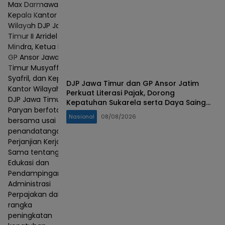
Max Darmawan,
Kepala Kantor
Wilayah DJP Jawa
Timur II Arridel
Mindra, Ketua PW
GP Ansor Jawa
Timur Musyaffa'
Syafril, dan Kepala
DJP Jawa Timur dan GP Ansor Jatim
Kantor Wilayah
Perkuat Literasi Pajak, Dorong
DJP Jawa Timur III
Kepatuhan Sukarela serta Daya Saing
Paryan berfoto
UMKM
Nasional
08/08/2026
bersama usai
penandatanganan
Perjanjian Kerja
Sama tentang
Edukasi dan
Pendampingan
Administrasi
Perpajakan dalam
rangka
peningkatan