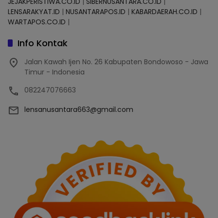
JEJAKPERISTIWA.CO.ID
|
SIBERNUSANTARA.CO.ID
|
LENSARAKYAT.ID
|
NUSANTARAPOS.ID
|
KABARDAERAH.CO.ID
|
WARTAPOS.CO.ID
|
Info Kontak
Jalan Kawah Ijen No. 26 Kabupaten Bondowoso - Jawa
Timur - Indonesia
082247076663
lensanusantara663@gmail.com