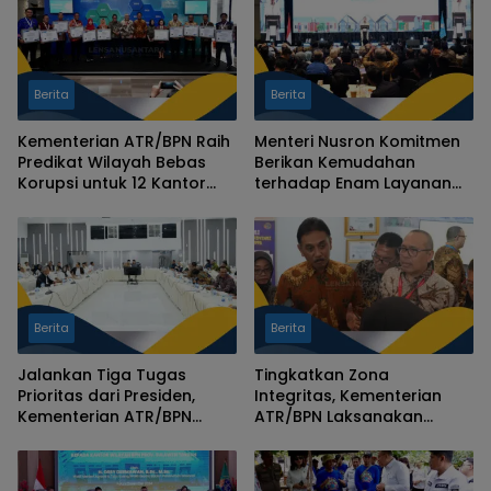
Berita
Berita
Kementerian ATR/BPN Raih
Menteri Nusron Komitmen
Predikat Wilayah Bebas
Berikan Kemudahan
Korupsi untuk 12 Kantor
terhadap Enam Layanan
Pertanahan
Kementerian ATR/BPN
untuk Wujudkan Program
Tiga Juta Rumah
Berita
Berita
Jalankan Tiga Tugas
Tingkatkan Zona
Prioritas dari Presiden,
Integritas, Kementerian
Kementerian ATR/BPN
ATR/BPN Laksanakan
Adakan Rapat
Penilaian Mandiri dan
Penanganan Isu Strategis
Berikan Penghargaan
Bersama BUMN
WTAB