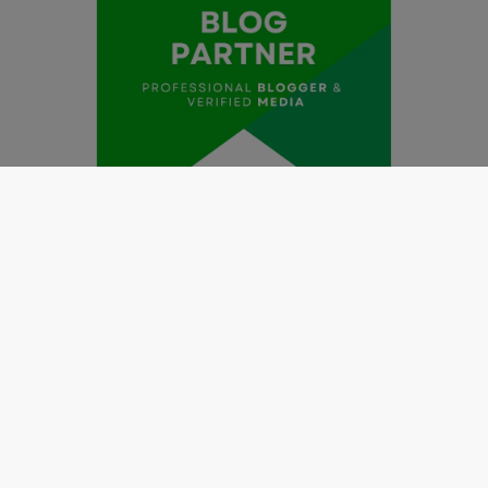
Redaksi
Pedoman Media Siber
Kode Etik Jurnalistik
Perlindungan Profesi Wartawan
Info Iklan
Disclaimer
Tentang Kami