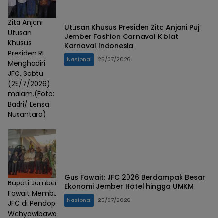
Zita Anjani
Utusan Khusus Presiden Zita Anjani Puji
Utusan
Jember Fashion Carnaval Kiblat
Khusus
Karnaval Indonesia
Presiden RI
Nasional
25/07/2026
Menghadiri
JFC, Sabtu
(25/7/2026)
malam.(Foto:
Badri/ Lensa
Nusantara)
Gus Fawait: JFC 2026 Berdampak Besar
Bupati Jember Gus
Ekonomi Jember Hotel hingga UMKM
Fawait Membuka
Nasional
25/07/2026
JFC di Pendopo
Wahyawibawagraha,