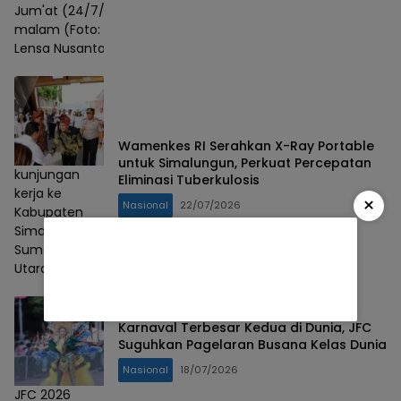
Jum'at (24/7/2026)
malam (Foto: Badri/
Lensa Nusantara)
Wamenkes RI Serahkan X-Ray Portable
untuk Simalungun, Perkuat Percepatan
kunjungan
Eliminasi Tuberkulosis
kerja ke
×
Nasional
22/07/2026
Kabupaten
Simalungun,
Sumatera
Utara
Karnaval Terbesar Kedua di Dunia, JFC
Suguhkan Pagelaran Busana Kelas Dunia
Nasional
18/07/2026
JFC 2026