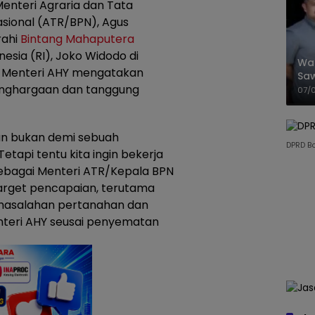
enteri Agraria dan Tata
sional (ATR/BPN), Agus
rahi
Bintang Mahaputera
esia (RI), Joko Widodo di
Wal
. Menteri AHY mengatakan
Saw
enghargaan dan tanggung
Sik
07/
Mit
an bukan demi sebuah
DPRD B
tapi tentu kita ingin bekerja
sebagai Menteri ATR/Kepala BPN
-target pencapaian, terutama
masalahan pertanahan dan
enteri AHY seusai penyematan