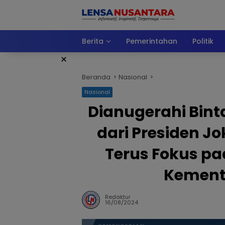
Langsung
ke
konten
Berita
Pemerintahan
Politik
×
Beranda
Nasional
Nasional
Dianugerahi Bin
dari Presiden J
Terus Fokus pa
Kement
Redaktur
16/08/2024