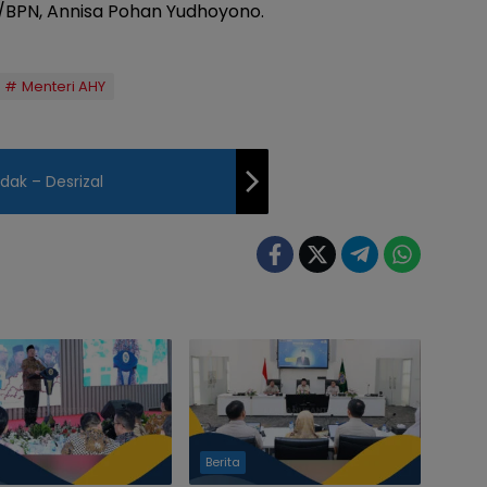
BPN, Annisa Pohan Yudhoyono.
Menteri AHY
dak – Desrizal
Berita