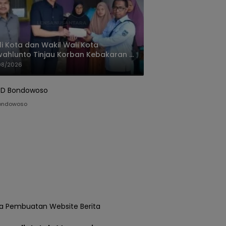
i Kota dan Wakil Wali Kota
ahlunto Tinjau Korban Kebakaran di
alang, Pastikan Bantuan dan Perkuat
08/2026
igasi Bencana
ondowoso