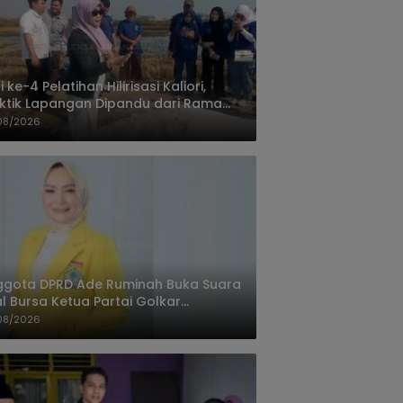
i ke-4 Pelatihan Hilirisasi Kaliori,
ktik Lapangan Dipandu dari Rama
nta Cirebon
08/2026
ggota DPRD Ade Ruminah Buka Suara
l Bursa Ketua Partai Golkar
ngandaran
08/2026