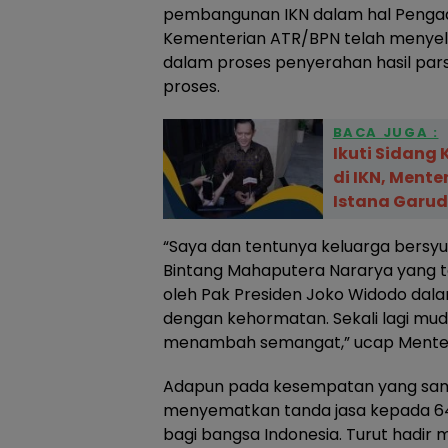
pembangunan IKN dalam hal Pengada
Kementerian ATR/BPN telah menyel
dalam proses penyerahan hasil parsi
proses.
BACA JUGA :
Ikuti Sidang
di IKN, Ment
Istana Garu
“Saya dan tentunya keluarga bersy
Bintang Mahaputera Nararya yang t
oleh Pak Presiden Joko Widodo da
dengan kehormatan. Sekali lagi mu
menambah semangat,” ucap Mente
Adapun pada kesempatan yang sama
menyematkan tanda jasa kepada 64
bagi bangsa Indonesia. Turut hadir