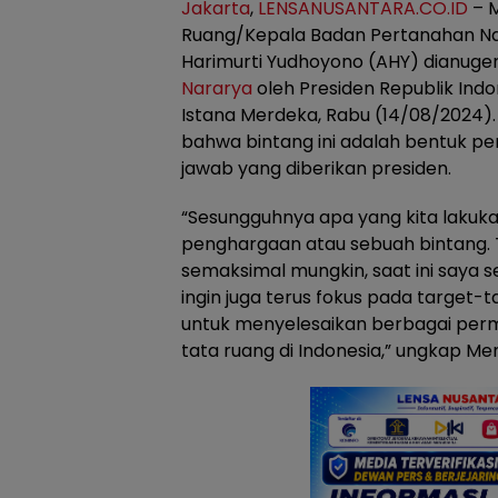
Jakarta
,
LENSANUSANTARA.CO.ID
– M
Ruang/Kepala Badan Pertanahan Na
Harimurti Yudhoyono (AHY) dianuge
Nararya
oleh Presiden Republik Indon
Istana Merdeka, Rabu (14/08/2024)
bahwa bintang ini adalah bentuk p
jawab yang diberikan presiden.
“Sesungguhnya apa yang kita lakuk
penghargaan atau sebuah bintang. Te
semaksimal mungkin, saat ini saya 
ingin juga terus fokus pada target
untuk menyelesaikan berbagai per
tata ruang di Indonesia,” ungkap M