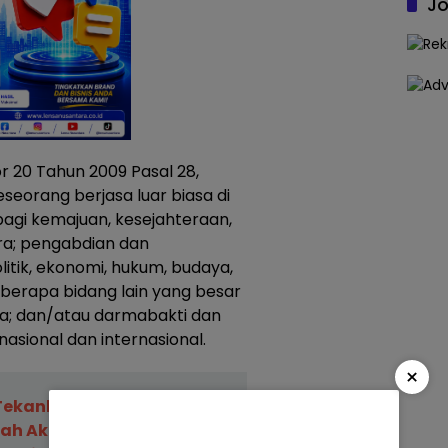
Jo
20 Tahun 2009 Pasal 28,
eseorang berjasa luar biasa di
agi kemajuan, kesejahteraan,
a; pengabdian dan
litik, ekonomi, hukum, budaya,
eberapa bidang lain yang besar
a; dan/atau darmabakti dan
 nasional dan internasional.
×
 Tekankan Kepastian Hukum
nah Akan Tingkatkan