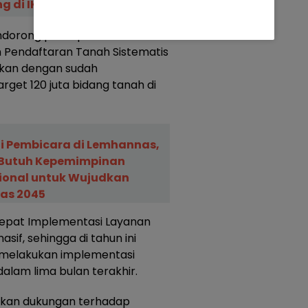
ng di IKN
mendorong percepatan
 Pendaftaran Tanah Sistematis
tikan dengan sudah
target 120 juta bidang tanah di
i Pembicara di Lemhannas,
 Butuh Kepemimpinan
ional untuk Wujudkan
as 2045
cepat Implementasi Layanan
sif, sehingga di tahun ini
 melakukan implementasi
dalam lima bulan terakhir.
rikan dukungan terhadap