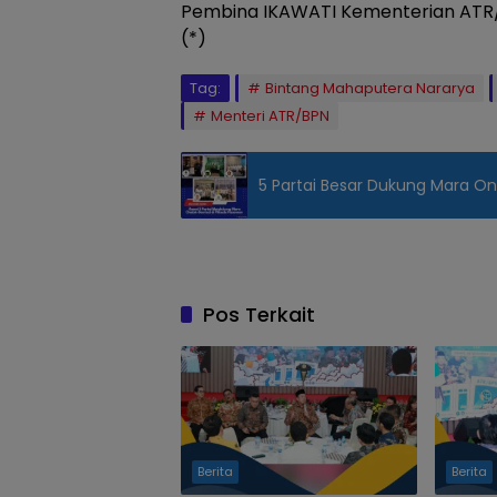
Pembina IKAWATI Kementerian ATR/
(*)
Tag:
Bintang Mahaputera Nararya
Menteri ATR/BPN
5 Partai Besar Dukung Mara On
Pos Terkait
Berita
Berita