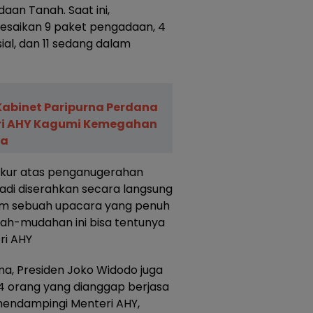
an Tanah. Saat ini,
esaikan 9 paket pengadaan, 4
al, dan 11 sedang dalam
 Kabinet Paripurna Perdana
eri AHY Kagumi Kemegahan
da
ukur atas penganugerahan
adi diserahkan secara langsung
lam sebuah upacara yang penuh
dah-mudahan ini bisa tentunya
ri AHY
, Presiden Joko Widodo juga
 orang yang dianggap berjasa
 mendampingi Menteri AHY,