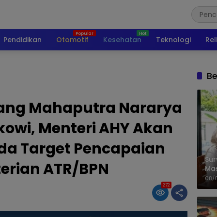
Pendidikan
Otomotif
Kesehatan
Teknologi
Rel
Be
tang Mahaputra Nararya
okowi, Menteri AHY Akan
da Target Pencapaian
Sur
erian ATR/BPN
Ma
Kem
08/
272