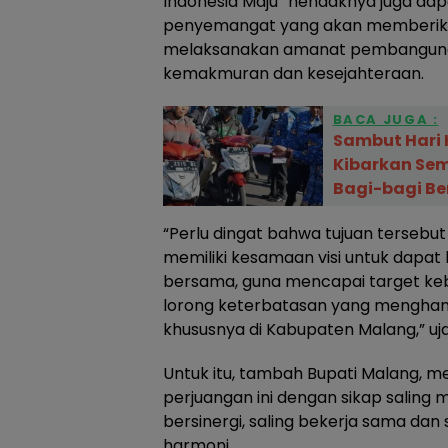
Indonesia Maju” hendaknya juga dapat
penyemangat yang akan memberik
melaksanakan amanat pembangunan
kemakmuran dan kesejahteraan.
BACA JUGA :
Sambut Hari 
Kibarkan Se
Bagi-bagi Be
“Perlu dingat bahwa tujuan tersebu
memiliki kesamaan visi untuk dapat
bersama, guna mencapai target ke
lorong keterbatasan yang mengha
khususnya di Kabupaten Malang,” uj
Untuk itu, tambah Bupati Malang, m
perjuangan ini dengan sikap saling 
bersinergi, saling bekerja sama dan
harmoni.