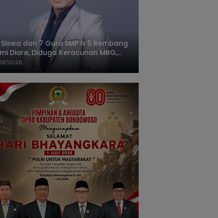
 Siswa dan 7 Guru SMP N 5 Rembang
mi Diare, Diduga Keracunan MBG,
gas: Harus Tanggung Jawab
08/2026