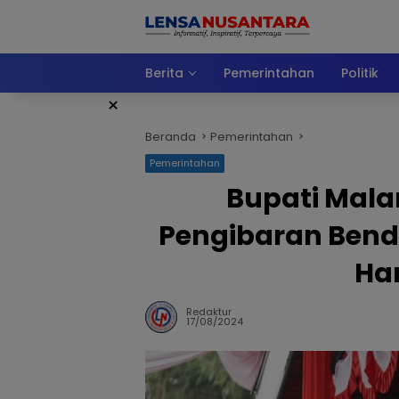
Langsung
ke
konten
Berita
Pemerintahan
Politik
×
Beranda
Pemerintahan
Pemerintahan
Bupati Mala
Pengibaran Bende
Ha
Redaktur
17/08/2024