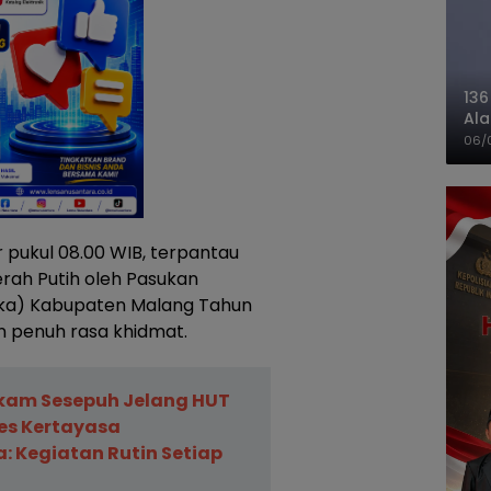
136
Ala
Ba
06/
 pukul 08.00 WIB, terpantau
rah Putih oleh Pasukan
aka) Kabupaten Malang Tahun
n penuh rasa khidmat.
kam Sesepuh Jelang HUT
des Kertayasa
: Kegiatan Rutin Setiap