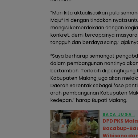
“Mari kita aktualisasikan pula sema
Maju” ini dengan tindakan nyata u
mengisi kemerdekaan dengan kegiat
konkret, demi tercapainya masyar
tangguh dan berdaya saing,” ajaknya
“Saya berharap semangat pengabdi
dalam pembangunan nantinya akan 
bertambah. Terlebih di penghujung 
Kabupaten Malang juga akan melak
Daerah Serentak sebagai fase pen
arah pembangunan Kabupaten Mal
kedepan,” harap Bupati Malang.
BACA JUGA :
DPD PKS Mala
Bacabup-Ba
Wibisono da