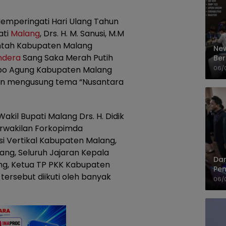
emperingati Hari Ulang Tahun
ati
Malang
, Drs. H. M. Sanusi, M.M
intah Kabupaten Malang
New
ndera
Sang Saka Merah Putih
Ber
Cep
06/
po Agung Kabupaten Malang
gan mengusung tema “Nusantara
akil Bupati Malang Drs. H. Didik
Perwakilan Forkopimda
i Vertikal Kabupaten Malang,
ang, Seluruh Jajaran Kepala
Dan
g, Ketua TP PKK Kabupaten
Pem
ersebut diikuti oleh banyak
PP
06/