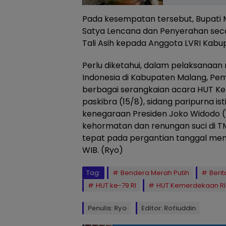
Pada kesempatan tersebut, Bupati
Satya Lencana dan Penyerahan secar
Tali Asih kepada Anggota LVRI Kabu
Perlu diketahui, dalam pelaksanaan
Indonesia di Kabupaten Malang, Pe
berbagai serangkaian acara HUT Ke
paskibra (15/8), sidang paripurna 
kenegaraan Presiden Joko Widodo (1
kehormatan dan renungan suci di T
tepat pada pergantian tanggal menu
WIB. (Ryo)
Tag:
Bendera Merah Putih
Beri
HUT ke-79 RI
HUT Kemerdekaan RI
Penulis: Ryo
Editor: Rofiuddin