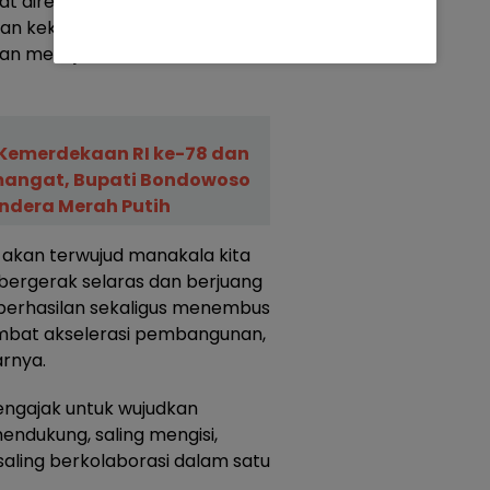
 direfleksikan sebagai titik
an kekuatan, utamanya dalam
 menuju cita-cita
Kemerdekaan RI ke-78 dan
mangat, Bupati Bondowoso
ndera Merah Putih
t akan terwujud manakala kita
 bergerak selaras dan berjuang
berhasilan sekaligus menembus
mbat akselerasi pembangunan,
arnya.
engajak untuk wujudkan
mendukung, saling mengisi,
 saling berkolaborasi dalam satu