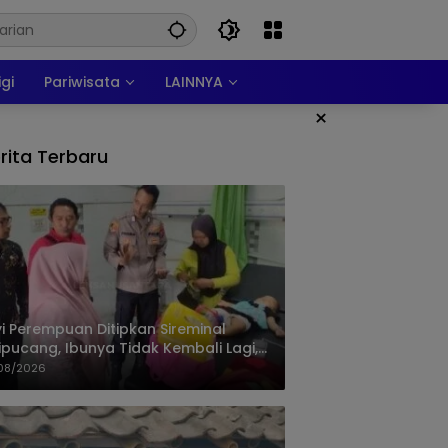
igi
Pariwisata
LAINNYA
×
rita Terbaru
i Perempuan Ditipkan Sireminal
ipucang, Ibunya Tidak Kembali Lagi,
isi Telusuri Keberadaan Orang Tua
08/2026