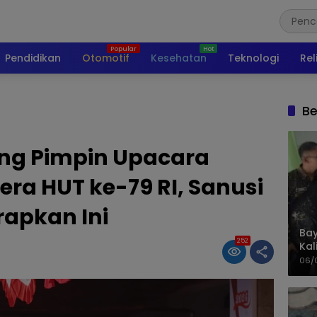
Pendidikan
Otomotif
Kesehatan
Teknologi
Rel
Be
ng Pimpin Upacara
ra HUT ke-79 RI, Sanusi
rapkan Ini
Bay
252
Kal
Pol
06/