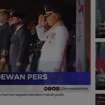
Hom
Gu
Sa
06/
Pas
Dir
Per
Pel
06/
ap hormat kepada bendera merah putih.