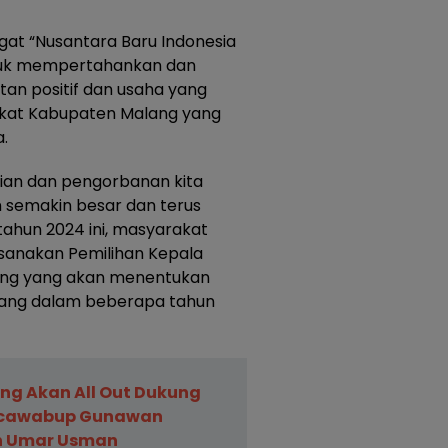
ngat “Nusantara Baru Indonesia
ntuk mempertahankan dan
an positif dan usaha yang
akat Kabupaten Malang yang
.
an dan pengorbanan kita
semakin besar dan terus
tahun 2024 ini, masyarakat
sanakan Pemilihan Kepala
ting yang akan menentukan
ang dalam beberapa tahun
ng Akan All Out Dukung
cawabup Gunawan
n Umar Usman