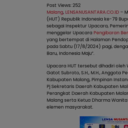
Post Views:
252
Malang
,
LENSANUSANTARA.CO.ID
– M
(HUT) Republik Indonesia ke-79 Bup
sebagai Inspektur Upacara, Pemer
menggelar Upacara
Pengibaran Be
yang bertempat di Halaman Pendo
pada Sabtu (17/8/2024) pagi, den
Baru, Indonesia Maju”.
Upacara HUT tersebut dihadiri oleh W
Gatot Subroto, S.H., M.H., Anggota 
Kabupaten Malang, Pimpinan Instans
Pj Sekretaris Daerah Kabupaten Mal
Perangkat Daerah Kabupaten Malan
Malang serta Ketua Dharma Wanita t
elemen masyarakat.