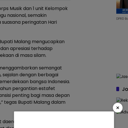
Korps Musik dan 1 unit Kelompok
u nasional, semakin
DPRD B
 suasana peringatan Hari
 Bupati Malang mengucapkan
 dan apresiasi terhadap
kaan di masa silam.
ut menggambarkan semangat
, sejalan dengan berbagai
kemerdekaan bangsa Indonesia.
 tahun pergantian estafet
Jo
nsisi penting bagi masa depan
,” tegas Bupati Malang dalam
×
 daerah, spirit “Nusantara Baru