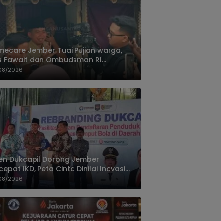
ecare Jember Tuai Pujian warga,
s Fawait dan Ombudsman RI
ksikan Layanan Kesehatan Rumah
08/2026
ien
jen Dukcapil Dorong Jember
cepat IKD, Peta Cinta Dinilai Inovasi
ayanan Terbaik
08/2026