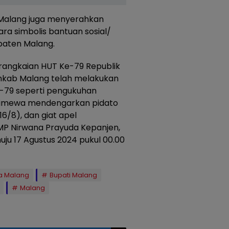
 Malang juga menyerahkan
a simbolis bantuan sosial/
paten Malang.
 rangkaian HUT Ke-79 Republik
mkab Malang telah melakukan
-79 seperti pengukuhan
istimewa mendengarkan pidato
6/8), dan giat apel
MP Nirwana Prayuda Kepanjen,
ju 17 Agustus 2024 pukul 00.00
ta Malang
Bupati Malang
Malang