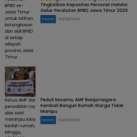
Nusantara)
Tingkatkan Kapasitas Personel melalui
BPBD se-
Gelar Peralatan BPBD Jawa Timur 2026
Jawa Timur
untuk latihan
Daerah
03/08/2026
ketangkasan
dan skill BPBD
di setiap
wilayah
provinsi Jawa
Timur
Peduli Sesama, AMF Banjarnegara
Ketua AMF dan
Kembali Bangun Rumah Warga Tidak
perwakilan rayap
Mampu
alas saat
meninjau lokasi
Daerah
02/08/2026
bedah rumah,
Minggu,