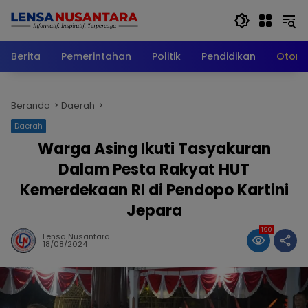
Langsung
ke
konten
Berita
Pemerintahan
Politik
Pendidikan
Otomo
Beranda
Daerah
Daerah
Warga Asing Ikuti Tasyakuran
Dalam Pesta Rakyat HUT
Kemerdekaan RI di Pendopo Kartini
Jepara
190
Lensa Nusantara
18/08/2024