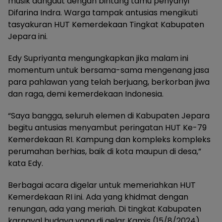
musik dangdut dengan bintang tamu penyanyi
Difarina Indra. Warga tampak antusias mengikuti
tasyakuran HUT Kemerdekaan Tingkat Kabupaten
Jepara ini.
Edy Supriyanta mengungkapkan jika malam ini
momentum untuk bersama-sama mengenang jasa
para pahlawan yang telah berjuang, berkorban jiwa
dan raga, demi kemerdekaan Indonesia.
“Saya bangga, seluruh elemen di Kabupaten Jepara
begitu antusias menyambut peringatan HUT Ke-79
Kemerdekaan RI. Kampung dan kompleks kompleks
perumahan berhias, baik di kota maupun di desa,”
kata Edy.
Berbagai acara digelar untuk memeriahkan HUT
Kemerdekaan RI ini. Ada yang khidmat dengan
renungan, ada yang meriah. Di tingkat Kabupaten
karnaval budaya yang di gelar Kamis (15/8/2024)