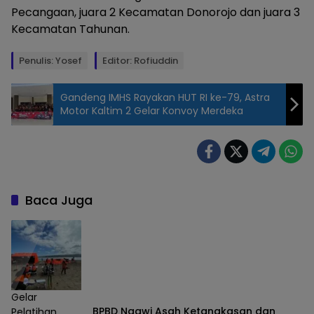
Pecangaan, juara 2 Kecamatan Donorojo dan juara 3
Kecamatan Tahunan.
Penulis: Yosef
Editor: Rofiuddin
Gandeng IMHS Rayakan HUT RI ke-79, Astra
Motor Kaltim 2 Gelar Konvoy Merdeka
Beberapa
Warga Bule
ikut Serta
Dalam
Baca Juga
Tasyakuran
Pesta
Rakyat di
Pendopo
Kartini
(foto:
Gelar
Yosef/lensa
BPBD Ngawi Asah Ketangkasan dan
Pelatihan