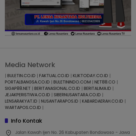
Media Network
|
BULETIN.CO.ID
|
FAKTUAL.CO.ID
|
KLIKTODAY.CO.ID
|
PORTALBANGSA.CO.ID
|
BULETININDO.COM
|
NET88.CO
|
SIGAP88.NET
|
BERITANASIONAL.CO.ID
|
BERITALIMA.ID
|
JEJAKPERISTIWA.CO.ID
|
SIBERNUSANTARA.CO.ID
|
LENSARAKYAT.ID
|
NUSANTARAPOS.ID
|
KABARDAERAH.CO.ID
|
WARTAPOS.CO.ID
|
Info Kontak
Jalan Kawah Ijen No. 26 Kabupaten Bondowoso - Jawa