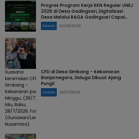
Progres Program Kerja KKN Reguler UNEJ
2026 di Desa Gadingsari, Digitalisasi
Desa Melalui RAGA Gadingsari Capai
98% Penyelesaian
Daerah
02/08/2026
CFD di Desa Simbang – Kebanaran
Suasana
Banjarnegara, Diduga Dibuat Ajang
keramaian CFD
Pungli
Simbang -
Kebanaran pada
Daerah
29/07/2026
Minggu, (26/7)
lalu, Rabu,
28/7/2026. Foto :
(Gunawan/Lensa
Nusantara).