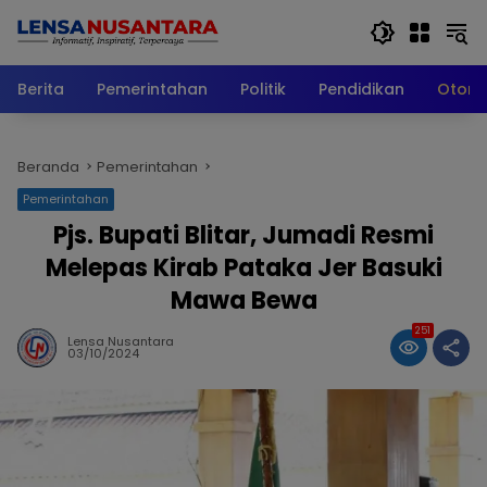
Langsung
ke
konten
Berita
Pemerintahan
Politik
Pendidikan
Otomo
Beranda
Pemerintahan
Pemerintahan
Pjs. Bupati Blitar, Jumadi Resmi
Melepas Kirab Pataka Jer Basuki
Mawa Bewa
251
Lensa Nusantara
03/10/2024