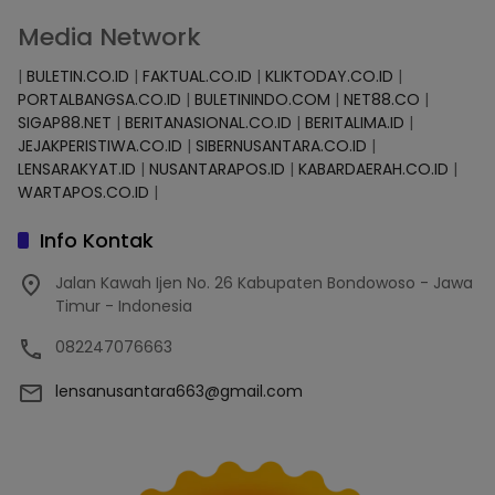
Media Network
|
BULETIN.CO.ID
|
FAKTUAL.CO.ID
|
KLIKTODAY.CO.ID
|
PORTALBANGSA.CO.ID
|
BULETININDO.COM
|
NET88.CO
|
SIGAP88.NET
|
BERITANASIONAL.CO.ID
|
BERITALIMA.ID
|
JEJAKPERISTIWA.CO.ID
|
SIBERNUSANTARA.CO.ID
|
LENSARAKYAT.ID
|
NUSANTARAPOS.ID
|
KABARDAERAH.CO.ID
|
WARTAPOS.CO.ID
|
Info Kontak
Jalan Kawah Ijen No. 26 Kabupaten Bondowoso - Jawa
Timur - Indonesia
082247076663
lensanusantara663@gmail.com