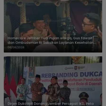
Homecare Jember Tuai Pujian warga, Gus Fawait
dan Ombudsman RI Saksikan Layanan Kesehatan
Rumah Pasien
06/08/2026
Dirjen Dukcapil Dorong Jember Percepat IKD, Peta