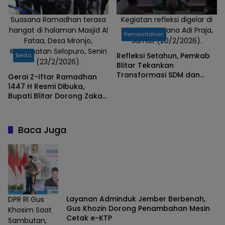
Suasana Ramadhan terasa
Kegiatan refleksi digelar di
hangat di halaman Masjid Al
Pendopo Sasana Adi Praja,
Pemerintahan
Fataa, Desa Mronjo,
Jumat (20/2/2026).
Kecamatan Selopuro, Senin
Refleksi Setahun, Pemkab
Berita
(23/2/2026).
Blitar Tekankan
Transformasi SDM dan
Gerai Z-Iftar Ramadhan
Digitalisasi hingga Desa
1447 H Resmi Dibuka,
Bupati Blitar Dorong Zakat
Produktif dan Penguatan
UMKM
Baca Juga
Layanan Adminduk Jember Berbenah,
DPR RI Gus
Gus Khozin Dorong Penambahan Mesin
Khosim Saat
Cetak e-KTP
Sambutan,