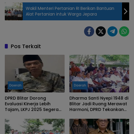
Wakil Menteri Pertanian RI Berikan Bantuan
Alat Pertanian intuk Warga Jepara
Pjs. Bupati Blitar,
Jumadi, secara
resmi melepas
Kirab Pataka Jer
Pos Terkait
Basuki Mawa
Bewa dalam
rangka
memperingati
Hari Jadi ke-79
Daerah
Daerah
Provinsi Jawa
Timur di
DPRD Blitar Dorong
Dharma Santi Nyepi 1948 di
Pendopo
Evaluasi Kinerja Lebih
Blitar Jadi Ruang Merawat
Tajam, LKPJ 2025 Segera
Harmoni, DPRD Tekankan
Sasana Adi
Masuk Tahap Paripurna
Pentingnya Toleransi
Praja, pada
Kamis,
(3/10/24).foto(