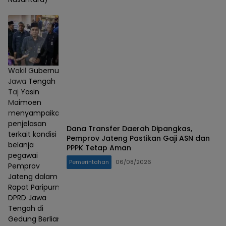
Wakil Gubernur
Jawa Tengah
Taj Yasin
Maimoen
menyampaikan
penjelasan
Dana Transfer Daerah Dipangkas,
terkait kondisi
Pemprov Jateng Pastikan Gaji ASN dan
belanja
PPPK Tetap Aman
pegawai
Pemerintahan
06/08/2026
Pemprov
Jateng dalam
Rapat Paripurna
DPRD Jawa
Tengah di
Gedung Berlian,