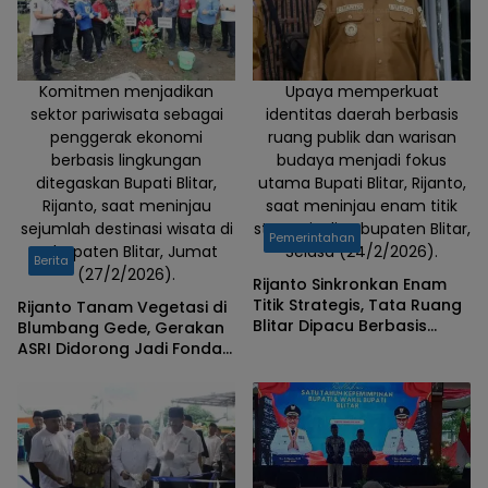
arif/
lensanusantara)
Komitmen menjadikan
Upaya memperkuat
sektor pariwisata sebagai
identitas daerah berbasis
penggerak ekonomi
ruang publik dan warisan
berbasis lingkungan
budaya menjadi fokus
ditegaskan Bupati Blitar,
utama Bupati Blitar, Rijanto,
Rijanto, saat meninjau
saat meninjau enam titik
sejumlah destinasi wisata di
strategis di Kabupaten Blitar,
Pemerintahan
Kabupaten Blitar, Jumat
Selasa (24/2/2026).
Berita
(27/2/2026).
Rijanto Sinkronkan Enam
Titik Strategis, Tata Ruang
Rijanto Tanam Vegetasi di
Blitar Dipacu Berbasis
Blumbang Gede, Gerakan
Identitas dan Manfaat
ASRI Didorong Jadi Fondasi
Publik
Wisata Berkelanjutan