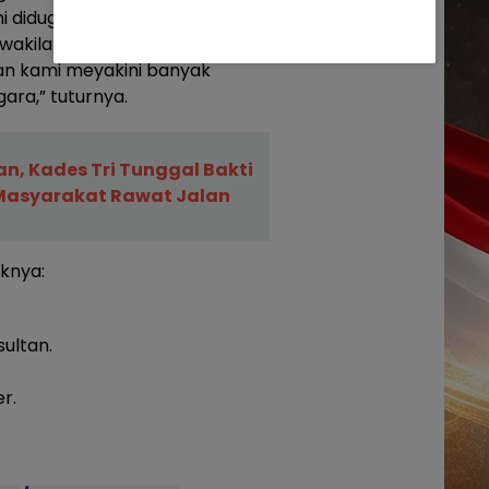
ni diduga gagal perencanaan,
wakilan Bengkulu bisa
dan kami meyakini banyak
ara,” tuturnya.
an, Kades Tri Tunggal Bakti
 Masyarakat Rawat Jalan
eknya:
ultan.
r.