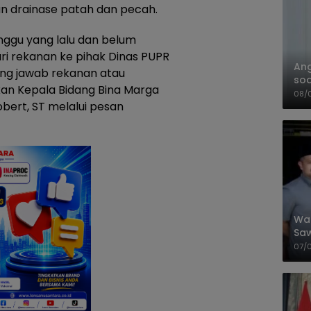
 drainase patah dan pecah.
inggu yang lalu dan belum
ri rekanan ke pihak Dinas PUPR
An
ung jawab rekanan atau
soa
akan Kepala Bidang Bina Marga
Pa
08/
obert, ST melalui pesan
Wal
Saw
Sik
07/
Mit