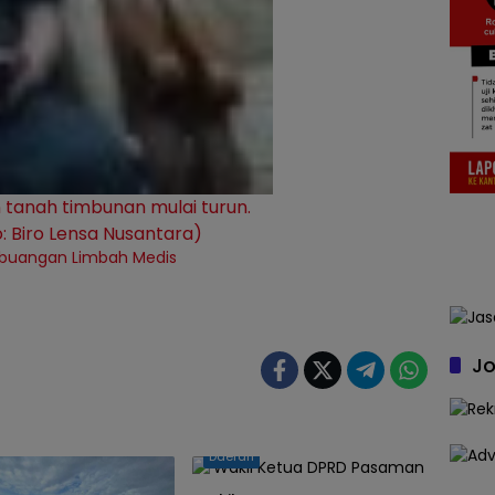
n tanah timbunan mulai turun.
o: Biro Lensa Nusantara)
buangan Limbah Medis
Jo
Daerah