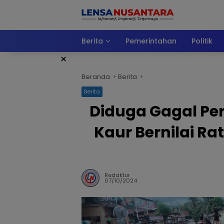
Langsung
ke
konten
Berita
Pemerintahan
Politik
×
Beranda
Berita
Berita
Diduga Gagal Pe
Kaur Bernilai R
Redaktur
07/10/2024