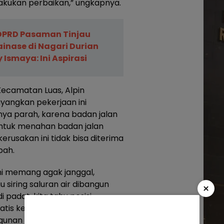
lakukan perbaikan,” ungkapnya.
DPRD Pasaman Tinjau
ainase di Nagari Durian
 Ismaya: Ini Aspirasi
ecamatan Luas, Alpin
angkan pekerjaan ini
ya parah, karena badan jalan
untuk menahan badan jalan
erusakan ini tidak bisa diterima
bah.
ini memang agak janggal,
siring saluran air dibangun
×
 padat, kita tahu posisi
atis ketika tanah timbunan
unan diatasnya pasti retak