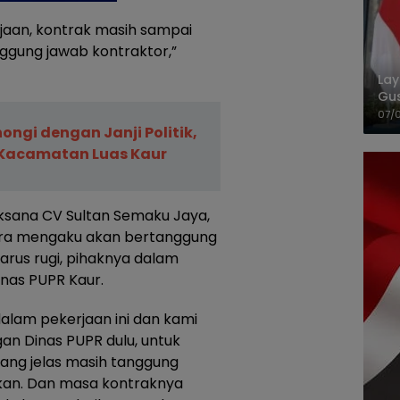
jaan, kontrak masih sampai
ggung jawab kontraktor,”
La
Gu
Cet
07/
ngi dengan Janji Politik,
Kacamatan Luas Kaur
aksana CV Sultan Semaku Jaya,
tara mengaku akan bertanggung
arus rugi, pihaknya dalam
nas PUPR Kaur.
alam pekerjaan ini dan kami
an Dinas PUPR dulu, untuk
ang jelas masih tanggung
kan. Dan masa kontraknya