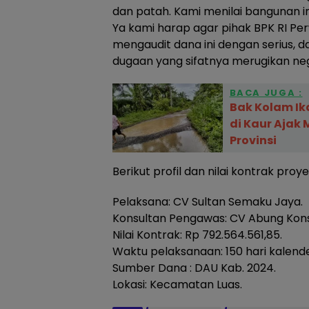
dan patah. Kami menilai bangunan i
Ya kami harap agar pihak BPK RI Per
mengaudit dana ini dengan serius, 
dugaan yang sifatnya merugikan neg
BACA JUGA :
Bak Kolam Ik
di Kaur Ajak
Provinsi
Berikut profil dan nilai kontrak proy
Pelaksana: CV Sultan Semaku Jaya.
Konsultan Pengawas: CV Abung Kons
Nilai Kontrak: Rp 792.564.561,85.
Waktu pelaksanaan: 150 hari kalende
Sumber Dana : DAU Kab. 2024.
Lokasi: Kecamatan Luas.