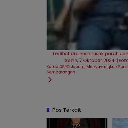
Terlihat drainase rusak parah da
Senin, 7 Oktober 2024. (Fot
Ketua DPRD Jepara, Menyayangkan Pem
Sembarangan
Pos Terkait