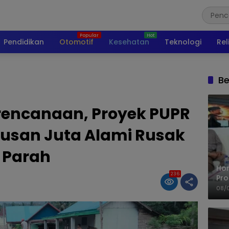
Pendidikan
Otomotif
Kesehatan
Teknologi
Rel
Be
rencanaan, Proyek PUPR
atusan Juta Alami Rusak
Parah
Ho
236
Pro
Mis
08/
Ke