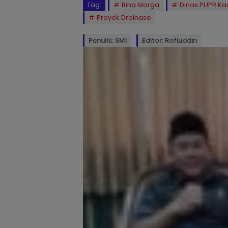
Tag:
Bina Marga
Dinas PUPR Ka
Proyek Drainase
Penulis: SMI
Editor: Rofiuddin