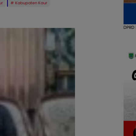
ur
Kabupaten Kaur
DPRD