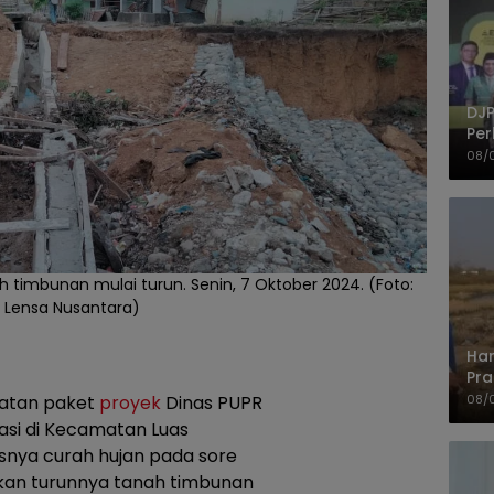
DJP
Per
Kep
08/
UM
h timbunan mulai turun. Senin, 7 Oktober 2024. (Foto:
o Lensa Nusantara)
Har
Pra
Shi
08/
iatan paket
proyek
Dinas PUPR
asi di Kecamatan Luas
snya curah hujan pada sore
an turunnya tanah timbunan